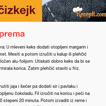
čizkejk
iprema
ra: U mleveni keks dodati otopljeni margarin i
met. Mesiti a potom izručiti u kalup ili plehčić
ložen alu-folijom. Utiskati dobro keks da bi se
rmirala korica. Zatim plehčić staviti u friz.
utiti jaja i šećer pa dodati sir i pavlaku i
opljenu čokoladu. Fil izručiti na koricu i peći na
0 stepeni 20 minuta. Potom izvaditi iz rerne i