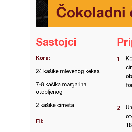
Čokoladni 
Sastojci
Pr
Kora:
Ko
ci
24 kašike mlevenog keksa
ob
7-8 kašika margarina
fo
otopljenog
2 kašike cimeta
Um
ot
Fil:
18