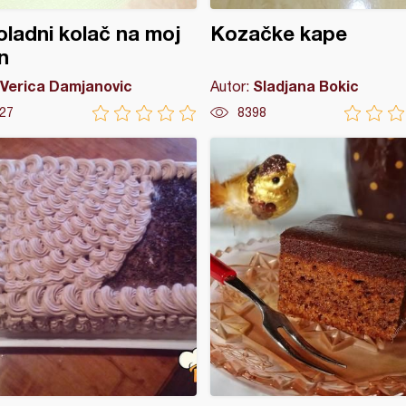
ladni kolač na moj
Kozačke kape
n
Verica Damjanovic
Sladjana Bokic
Autor:
27
8398