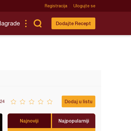
Registracija
Ulogujte se
Nagrade
Dodajte Recept
Dodaj u listu
24
Najnoviji
Najpopularniji