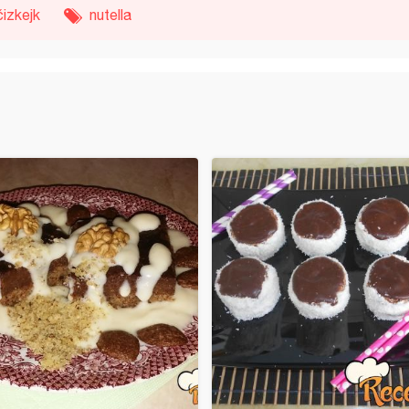
čizkejk
nutella