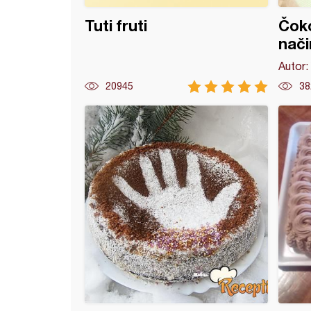
Tuti fruti
Čoko
nači
Autor:
20945
38
(8)