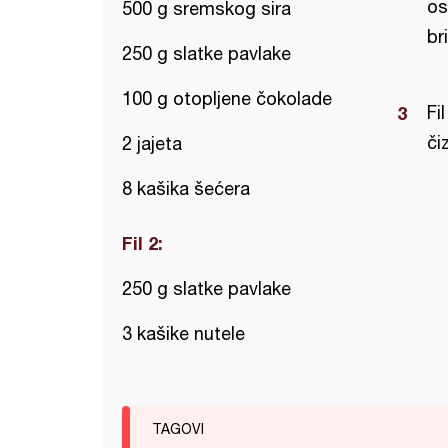
os
500 g sremskog sira
br
250 g slatke pavlake
100 g otopljene čokolade
Fi
či
2 jajeta
8 kašika šećera
Fil 2:
250 g slatke pavlake
3 kašike nutele
TAGOVI