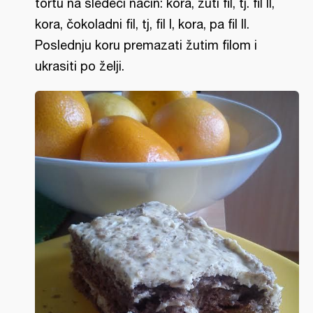
tortu na sledeći način: kora, žuti fil, tj. fil II,
kora, čokoladni fil, tj, fil I, kora, pa fil II.
Poslednju koru premazati žutim filom i
ukrasiti po želji.