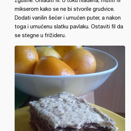
zgusne. Ohladiti fil. U toku hlađena, mutiti fil
mikserom kako se ne bi stvorile grudvice.
Dodati vanilin šećer i umućen puter, a nakon
toga i umućenu slatku pavlaku. Ostaviti fil da
se stegne u frižideru.