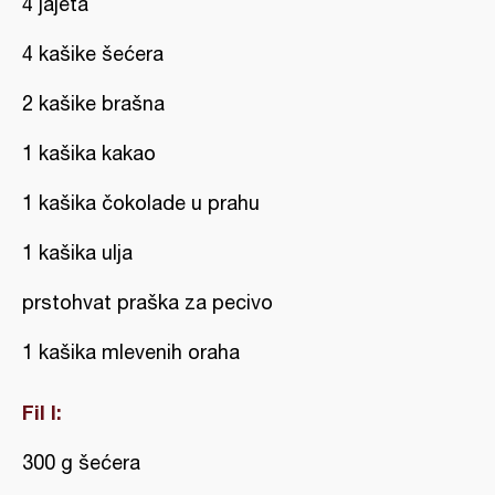
4 jajeta
4 kašike šećera
2 kašike brašna
1 kašika kakao
1 kašika čokolade u prahu
1 kašika ulja
prstohvat praška za pecivo
1 kašika mlevenih oraha
Fil I:
300 g šećera