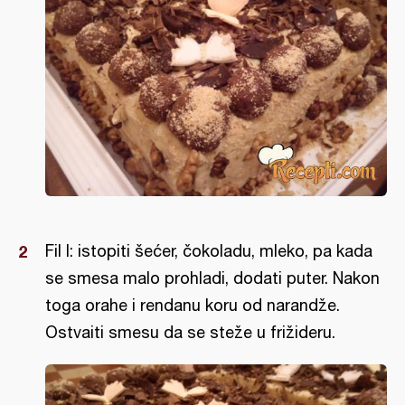
Fil I: istopiti šećer, čokoladu, mleko, pa kada
se smesa malo prohladi, dodati puter. Nakon
toga orahe i rendanu koru od narandže.
Ostvaiti smesu da se steže u frižideru.