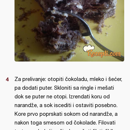
Za prelivanje: otopiti čokoladu, mleko i šećer,
pa dodati puter. Skloniti sa ringle i mešati
dok se puter ne otopi. Izrendati koru od
narandže, a sok iscediti i ostaviti posebno.
Kore prvo poprskati sokom od narandže, a
nakon toga smesom od čokolade. Filovati