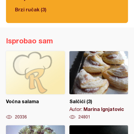
Brzi ručak (3)
Isprobao sam
Voćna salama
Salčići (3)
Marina Ignjatovic
Autor:
20336
24801