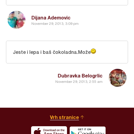
Dijana Ademovic
November 29, 2013, 3:09 pm
Jeste i lepa i baš čokoladna.Može
Dubravka Belogrlic
November 29, 2013, 2:55 am
Vrh stranice