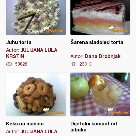
Juhu torta
Šarena sladoled torta
JULIJANA LULA
Autor:
KRSTIN
Dana Drobnjak
Autor:
50826
23313
Keks na mašinu
Dijetalni kompot od
jabuka
JULIJANA LULA
Autor: