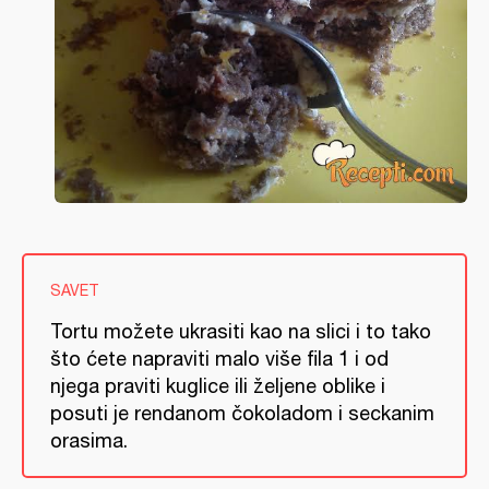
SAVET
Tortu možete ukrasiti kao na slici i to tako
što ćete napraviti malo više fila 1 i od
njega praviti kuglice ili željene oblike i
posuti je rendanom čokoladom i seckanim
orasima.