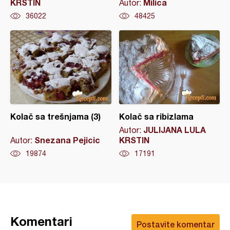
KRSTIN
Milica
Autor:
36022
48425
Kolač sa trešnjama (3)
Kolač sa ribizlama
JULIJANA LULA
Autor:
Snezana Pejicic
KRSTIN
Autor:
19874
17191
Komentari
Postavite komentar