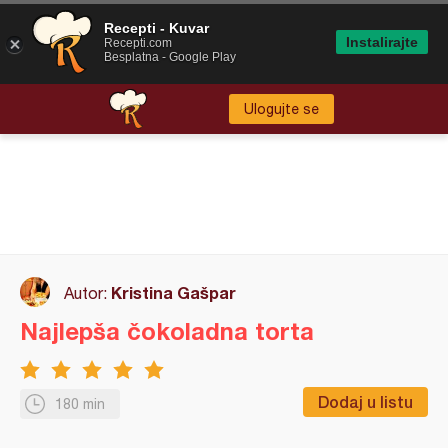
Recepti - Kuvar
Instalirajte
Recepti.com
Besplatna - Google Play
Ulogujte se
Kristina Gašpar
Autor:
Najlepša čokoladna torta
Dodaj u listu
180 min