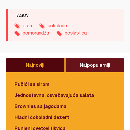
TAGOVI
orah
čokolada
pomorandža
poslastica
Najnoviji
Najpopularniji
Pužići sa sirom
Jednostavna, osvežavajuća salata
Brownies sa jagodama
Hladni čokoladni dezert
Punjeni cvetovi tikvica