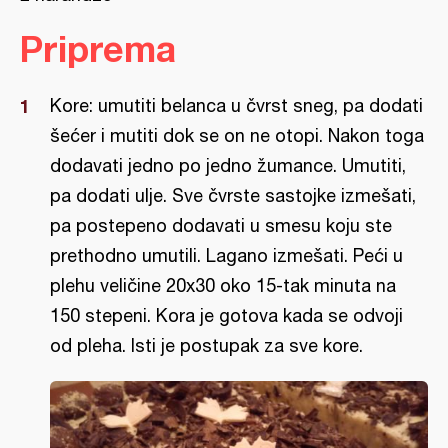
Priprema
Kore: umutiti belanca u čvrst sneg, pa dodati
šećer i mutiti dok se on ne otopi. Nakon toga
dodavati jedno po jedno žumance. Umutiti,
pa dodati ulje. Sve čvrste sastojke izmešati,
pa postepeno dodavati u smesu koju ste
prethodno umutili. Lagano izmešati. Peći u
plehu veličine 20x30 oko 15-tak minuta na
150 stepeni. Kora je gotova kada se odvoji
od pleha. Isti je postupak za sve kore.