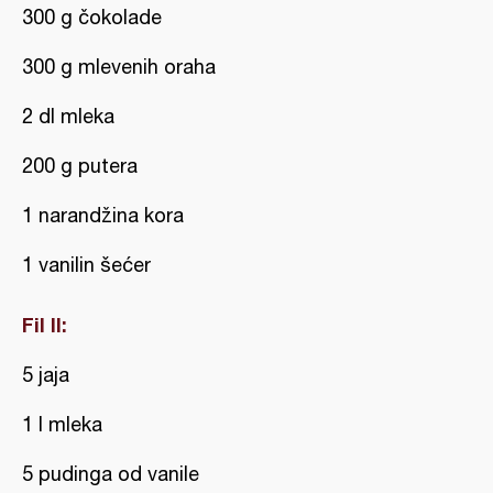
300 g čokolade
300 g mlevenih oraha
2 dl mleka
200 g putera
1 narandžina kora
1 vanilin šećer
Fil II:
5 jaja
1 l mleka
5 pudinga od vanile