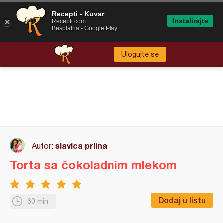
Recepti - Kuvar
Instalirajte
Recepti.com
Besplatna - Google Play
Ulogujte se
slavica prlina
Autor:
Torta sa čokoladnim mlekom
Dodaj u listu
60 min