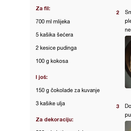
Za fil:
Sm
pl
700 ml mlijeka
ne
5 kašika šećera
2 kesice pudinga
100 g kokosa
I još:
150 g čokolade za kuvanje
3 kašike ulja
Do
pu
Za dekoraciju: