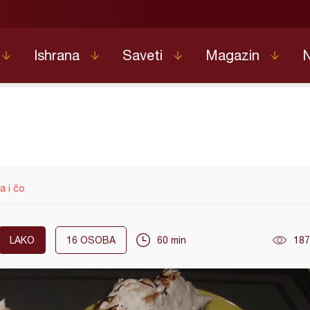
Ishrana
Saveti
Magazin
a i čo
LAKO
16
OSOBA
60 min
187