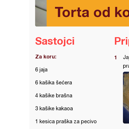
Torta od k
Sastojci
Pr
Za koru:
Ja
pr
6 jaja
6 kašika šećera
4 kašike brašna
3 kašike kakaoa
1 kesica praška za pecivo