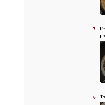
Pe
pa
To