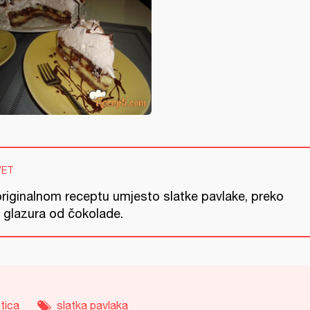
VET
originalnom receptu umjesto slatke pavlake, preko
e glazura od čokolade.
tica
slatka pavlaka