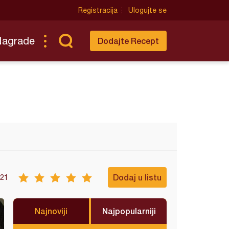
Registracija
Ulogujte se
Nagrade
Dodajte Recept
Dodaj u listu
21
Najnoviji
Najpopularniji