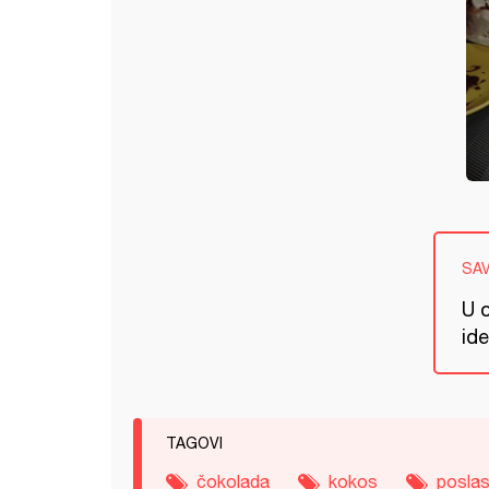
SA
U 
id
TAGOVI
čokolada
kokos
poslas