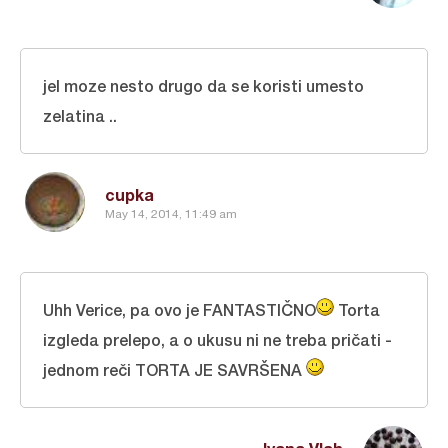
jel moze nesto drugo da se koristi umesto
zelatina ..
cupka
May 14, 2014, 11:49 am
Uhh Verice, pa ovo je FANTASTIČNO
Torta
izgleda prelepo, a o ukusu ni ne treba pričati -
jednom reči TORTA JE SAVRŠENA