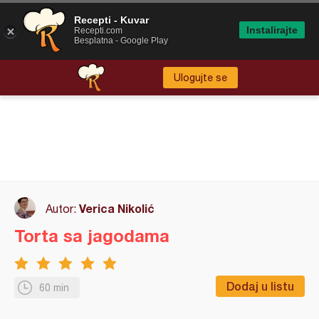
Recepti - Kuvar
Instalirajte
Recepti.com
Besplatna - Google Play
Ulogujte se
Verica Nikolić
Autor:
Torta sa jagodama
Dodaj u listu
60 min