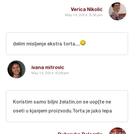
Verica Nikolić
May 14, 2014, 8:36 pm
delim misljenje ekstra torta....
ivana mitrovic
May 14, 2014, 6:29 pm
Koristim samo biljni želatin,on se uop[te ne
oseti u kjanjem proizvodu.Torta je jako lepa