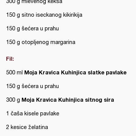
300 g mlevenog keksa
150 g sitno iseckanog kikirikija
150 g šećera u prahu
150 g otopljenog margarina
Fil:
Moja Kravica Kuhinjica slatke pavlake
500 ml
150 g šećera u prahu
Moja Kravica Kuhinjica sitnog sira
300 g
1 čaša kisele pavlake
2 kesice želatina