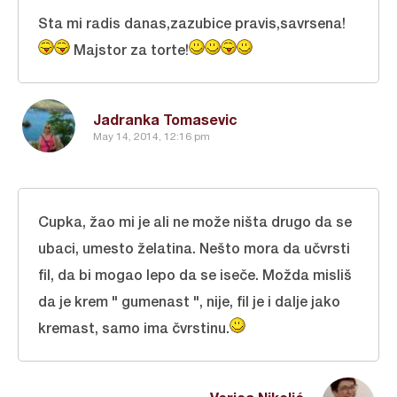
Sta mi radis danas,zazubice pravis,savrsena!
Majstor za torte!
Jadranka Tomasevic
May 14, 2014, 12:16 pm
Cupka, žao mi je ali ne može ništa drugo da se
ubaci, umesto želatina. Nešto mora da učvrsti
fil, da bi mogao lepo da se iseče. Možda misliš
da je krem " gumenast ", nije, fil je i dalje jako
kremast, samo ima čvrstinu.