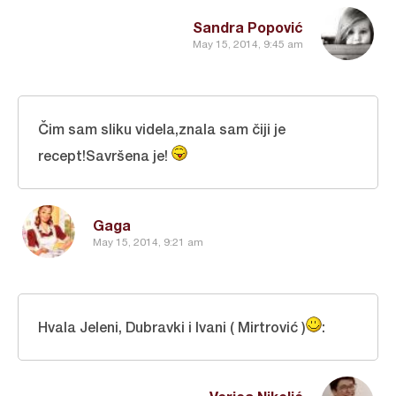
Sandra Popović
May 15, 2014, 9:45 am
Čim sam sliku videla,znala sam čiji je
recept!Savršena je!
Gaga
May 15, 2014, 9:21 am
Hvala Jeleni, Dubravki i Ivani ( Mirtrović )
: