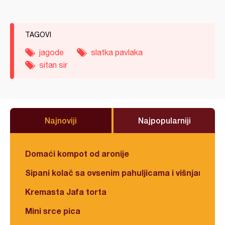
TAGOVI
jagode
slatka pavlaka
sitan sir
Najnoviji
Najpopularniji
Domaći kompot od aronije
Sipani kolač sa ovsenim pahuljicama i višnjama
Kremasta Jafa torta
Mini srce pica