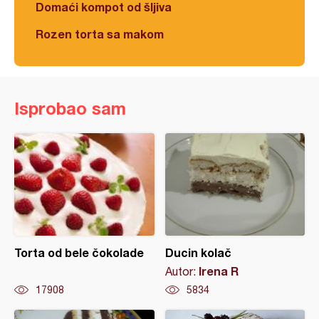
Domaći kompot od šljiva
Rozen torta sa makom
Isprobao sam
Torta od bele čokolade
Ducin kolač
Irena R
Autor:
17908
5834