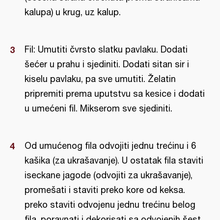
kalupa) u krug, uz kalup.
Fil: Umutiti čvrsto slatku pavlaku. Dodati
šećer u prahu i sjediniti. Dodati sitan sir i
kiselu pavlaku, pa sve umutiti. Želatin
pripremiti prema uputstvu sa kesice i dodati
u umećeni fil. Mikserom sve sjediniti.
Od umućenog fila odvojiti jednu trećinu i 6
kašika (za ukrašavanje). U ostatak fila staviti
iseckane jagode (odvojiti za ukrašavanje),
promešati i staviti preko kore od keksa.
preko staviti odvojenu jednu trećinu belog
fila. poravnati i dekorisati sa odvojenih šest