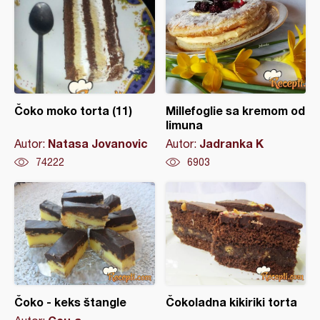
Čoko moko torta (11)
Millefoglie sa kremom od
limuna
Natasa Jovanovic
Jadranka K
Autor:
Autor:
74222
6903
Čoko - keks štangle
Čokoladna kikiriki torta