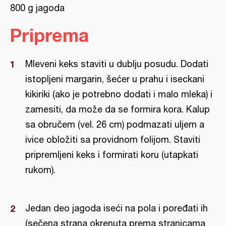
800 g jagoda
Priprema
Mleveni keks staviti u dublju posudu. Dodati
istopljeni margarin, šećer u prahu i iseckani
kikiriki (ako je potrebno dodati i malo mleka) i
zamesiti, da može da se formira kora. Kalup
sa obručem (vel. 26 cm) podmazati uljem a
ivice obložiti sa providnom folijom. Staviti
pripremljeni keks i formirati koru (utapkati
rukom).
Jedan deo jagoda iseći na pola i poređati ih
(sečena strana okrenuta prema stranicama