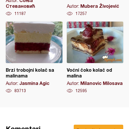
Соња
Autor:
Стевановић
Mubera Živojević
Autor:
11187
17257
Brzi trobojni kolač sa
Voćni čoko kolač od
malinama
malina
Jasmina Agic
Milanovic Milosava
Autor:
Autor:
83713
12595
Komentari