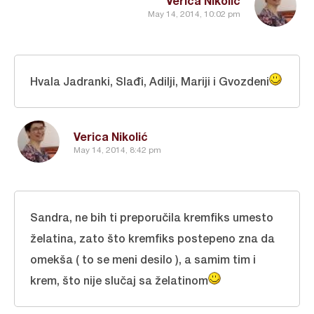
Verica Nikolić
May 14, 2014, 10:02 pm
Hvala Jadranki, Slađi, Adilji, Mariji i Gvozdeni
Verica Nikolić
May 14, 2014, 8:42 pm
Sandra, ne bih ti preporučila kremfiks umesto
želatina, zato što kremfiks postepeno zna da
omekša ( to se meni desilo ), a samim tim i
krem, što nije slučaj sa želatinom