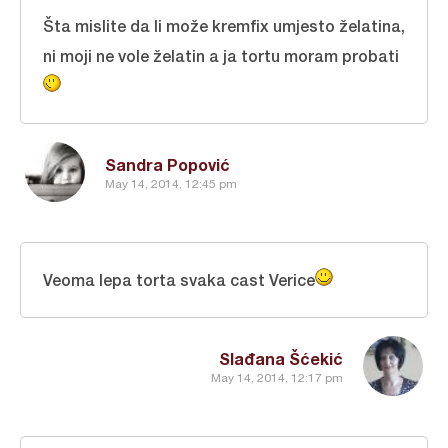
Šta mislite da li može kremfix umjesto želatina,
ni moji ne vole želatin a ja tortu moram probati
Sandra Popović
May 14, 2014, 12:45 pm
Veoma lepa torta svaka cast Verice
Slađana Šćekić
May 14, 2014, 12:17 pm