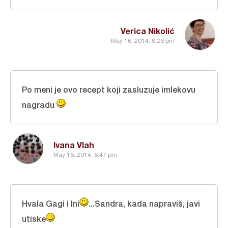
Verica Nikolić
May 16, 2014, 8:26 pm
Po meni je ovo recept koji zasluzuje imlekovu
nagradu
Ivana Vlah
May 16, 2014, 6:47 pm
Hvala Gagi i Ini
...Sandra, kada napraviš, javi
utiske