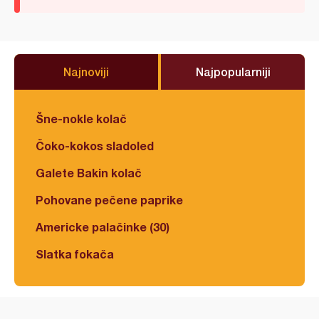
Najnoviji
Najpopularniji
Šne-nokle kolač
Čoko-kokos sladoled
Galete Bakin kolač
Pohovane pečene paprike
Americke palačinke (30)
Slatka fokača