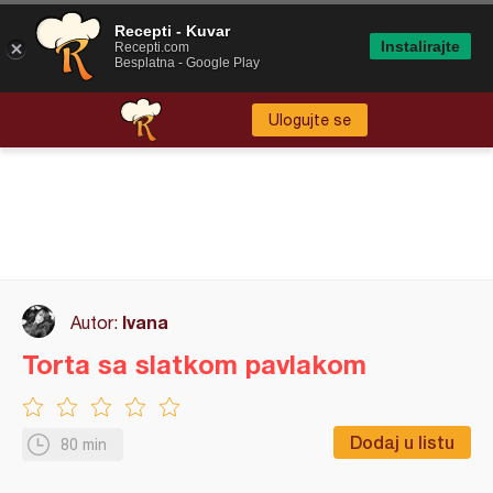
Recepti - Kuvar
Instalirajte
Recepti.com
Besplatna - Google Play
Ulogujte se
Ivana
Autor:
Torta sa slatkom pavlakom
Dodaj u listu
80 min