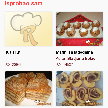
Isprobao sam
Tuti fruti
Mafini sa jagodama
Sladjana Bokic
Autor:
20945
14537