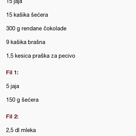
15 jaja
15 kašika šećera
300 g rendane čokolade
9 kašika brašna
1,5 kesica praška za pecivo
Fil 1:
5 jaja
150 g šećera
Fil 2:
2,5 dl mleka