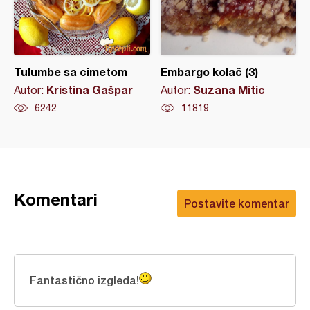
Tulumbe sa cimetom
Embargo kolač (3)
Kristina Gašpar
Suzana Mitic
Autor:
Autor:
6242
11819
Komentari
Postavite komentar
Fantastično izgleda!