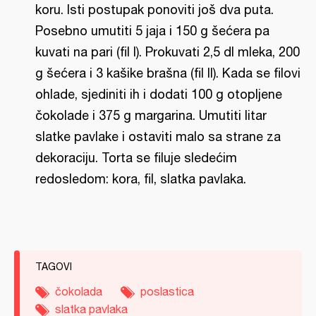
koru. Isti postupak ponoviti još dva puta.
Posebno umutiti 5 jaja i 150 g šećera pa
kuvati na pari (fil I). Prokuvati 2,5 dl mleka, 200
g šećera i 3 kašike brašna (fil II). Kada se filovi
ohlade, sjediniti ih i dodati 100 g otopljene
čokolade i 375 g margarina. Umutiti litar
slatke pavlake i ostaviti malo sa strane za
dekoraciju. Torta se filuje sledećim
redosledom: kora, fil, slatka pavlaka.
TAGOVI
čokolada
poslastica
slatka pavlaka