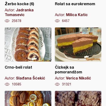
Žerbo kocke (6)
Rolat sa eurokremom
Jadranka
Autor:
Tomasevic
Milica Katic
Autor:
25678
6457
Crno-beli rolat
Čizkejk sa
pomorandžom
Slađana Šćekić
Verica Nikolić
Autor:
Autor:
10585
31321