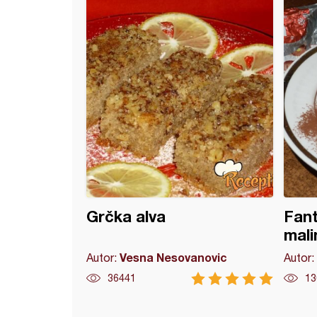
od bundeve (2)
Grčka alva
Fant
mali
Vesna Nesovanovic
Autor:
Autor:
36441
13