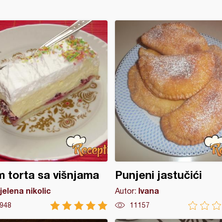
 torta sa višnjama
Punjeni jastučići
jelena nikolic
Ivana
Autor:
948
11157