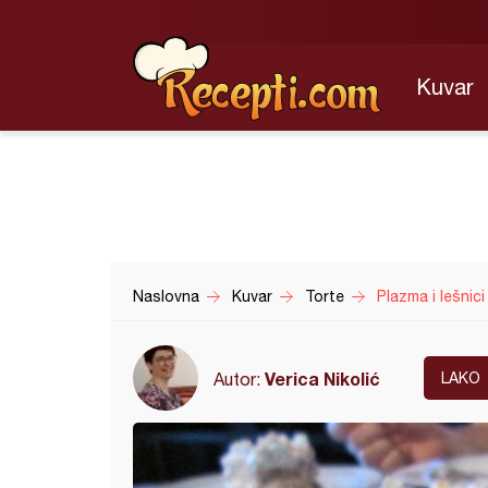
Kuvar
Naslovna
Kuvar
Torte
Plazma i lešnici
Verica Nikolić
Autor:
LAKO