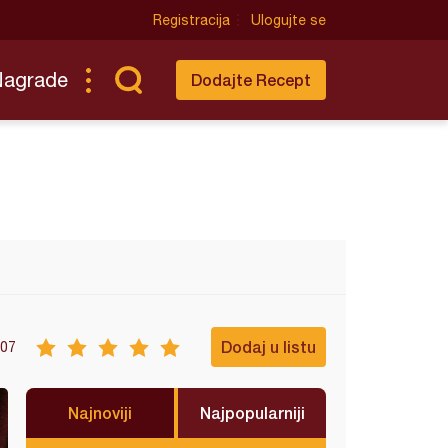
Registracija
Ulogujte se
Nagrade
Dodajte Recept
Dodaj u listu
07
Najnoviji
Najpopularniji