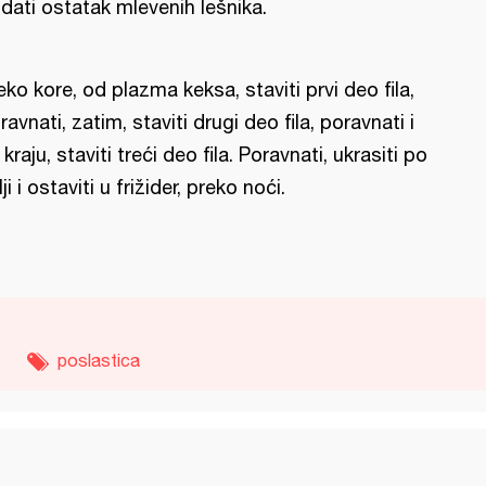
dati ostatak mlevenih lešnika.
eko kore, od plazma keksa, staviti prvi deo fila,
ravnati, zatim, staviti drugi deo fila, poravnati i
 kraju, staviti treći deo fila. Poravnati, ukrasiti po
lji i ostaviti u frižider, preko noći.
poslastica