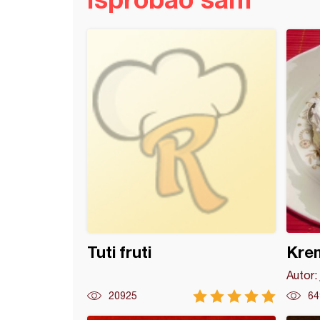
okle
Tuti fruti
Krem
Autor:
20925
64