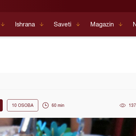
Ishrana
Saveti
Magazin
10
OSOBA
60 min
137