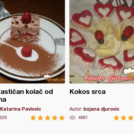
astičan kolač od
Kokos srca
na
Katarina Pavlovic
bojana djurovic
Autor:
029
4881