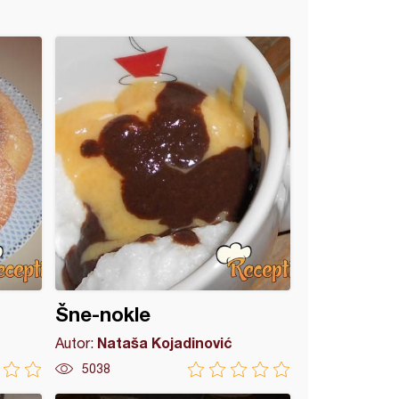
Šne-nokle
Nataša Kojadinović
Autor:
5038