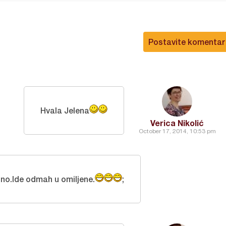
Postavite komentar
Hvala Jelena
Verica Nikolić
October 17, 2014, 10:53 pm
o.Ide odmah u omiljene.
;