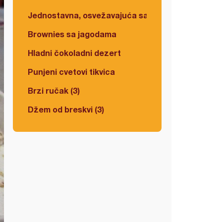
Jednostavna, osvežavajuća salata
Brownies sa jagodama
Hladni čokoladni dezert
Punjeni cvetovi tikvica
Brzi ručak (3)
Džem od breskvi (3)