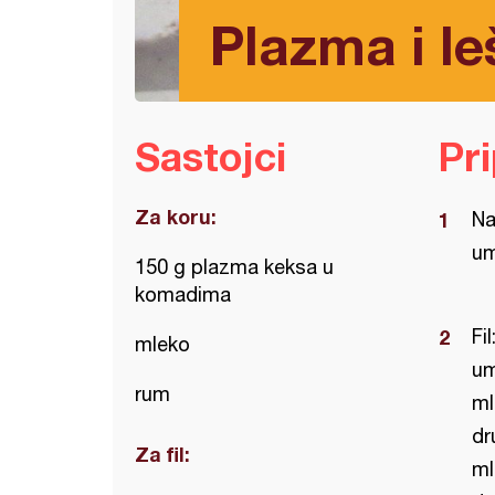
Plazma i le
Sastojci
Pr
Za koru:
Na
um
150 g plazma keksa u
komadima
Fi
mleko
um
rum
ml
dr
Za fil:
ml