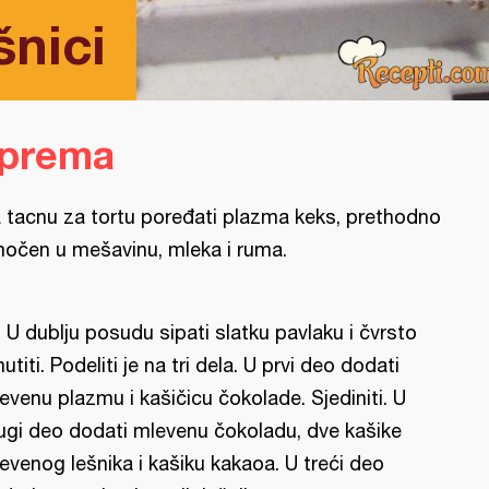
šnici
iprema
 tacnu za tortu poređati plazma keks, prethodno
očen u mešavinu, mleka i ruma.
l: U dublju posudu sipati slatku pavlaku i čvrsto
utiti. Podeliti je na tri dela. U prvi deo dodati
evenu plazmu i kašičicu čokolade. Sjediniti. U
ugi deo dodati mlevenu čokoladu, dve kašike
evenog lešnika i kašiku kakaoa. U treći deo