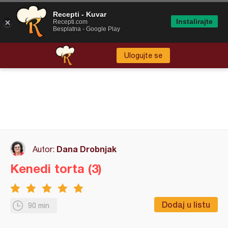
Recepti - Kuvar
Instalirajte
Recepti.com
Besplatna - Google Play
Ulogujte se
Dana Drobnjak
Autor:
Kenedi torta (3)
Dodaj u listu
90 min