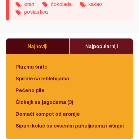
orah
čokolada
kakao
poslastica
Najnoviji
Najpopularniji
Plazma šnite
Spirale sa leblebijama
Pečeno pile
Čizkejk sa jagodama (3)
Domaći kompot od aronije
Sipani kolač sa ovsenim pahuljicama i višnjama