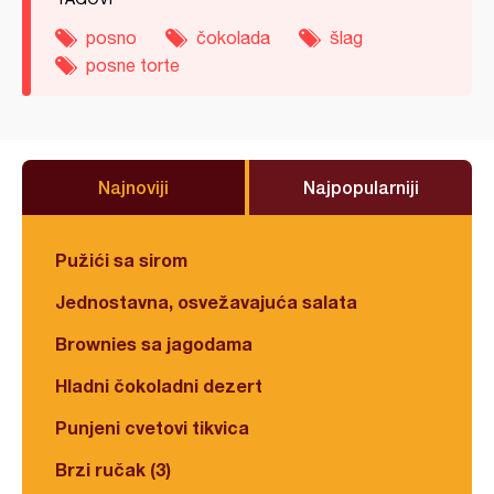
posno
čokolada
šlag
posne torte
Najnoviji
Najpopularniji
Pužići sa sirom
Jednostavna, osvežavajuća salata
Brownies sa jagodama
Hladni čokoladni dezert
Punjeni cvetovi tikvica
Brzi ručak (3)