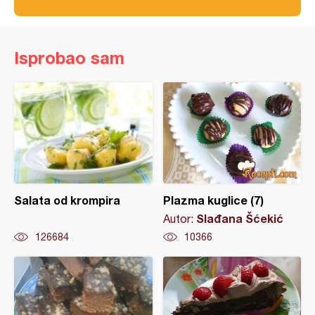
Isprobao sam
Salata od krompira
Plazma kuglice (7)
Slađana Šćekić
Autor:
126684
10366