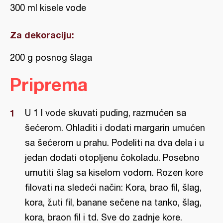
300 ml kisele vode
Za dekoraciju:
200 g posnog šlaga
Priprema
U 1 l vode skuvati puding, razmućen sa
šećerom. Ohladiti i dodati margarin umućen
sa šećerom u prahu. Podeliti na dva dela i u
jedan dodati otopljenu čokoladu. Posebno
umutiti šlag sa kiselom vodom. Rozen kore
filovati na sledeći način: Kora, brao fil, šlag,
kora, žuti fil, banane sečene na tanko, šlag,
kora, braon fil i td. Sve do zadnje kore.