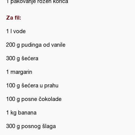
1 pakovanje rozen korica
Za fil:
1 l vode
200 g pudinga od vanile
300 g šećera
1 margarin
100 g šećera u prahu
100 g posne čokolade
1 kg banana
300 g posnog šlaga