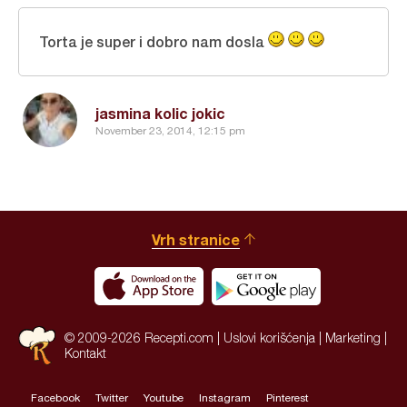
Torta je super i dobro nam dosla
jasmina kolic jokic
November 23, 2014, 12:15 pm
Vrh stranice
© 2009-2026 Recepti.com |
Uslovi korišćenja
|
Marketing
|
Kontakt
Facebook
Twitter
Youtube
Instagram
Pinterest