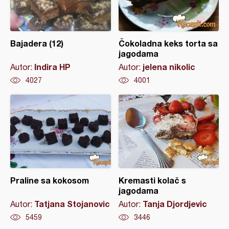
Bajadera (12)
Čokoladna keks torta sa
jagodama
Indira HP
jelena nikolic
Autor:
Autor:
4027
4001
Praline sa kokosom
Kremasti kolač s
jagodama
Tatjana Stojanovic
Tanja Djordjevic
Autor:
Autor:
5459
3446