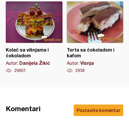
Kolač sa višnjama i
Torta sa čokoladom i
čokoladom
kafom
Danijela Žikić
Visnja
Autor:
Autor:
29601
2938
Komentari
Postavite komentar