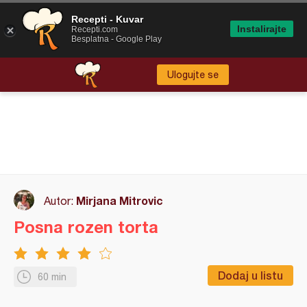
Recepti - Kuvar
Instalirajte
Recepti.com
Besplatna - Google Play
Ulogujte se
Mirjana Mitrovic
Autor:
Posna rozen torta
Dodaj u listu
60 min