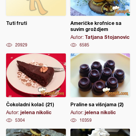
Tuti fruti
Američke krofnice sa
suvim groždjem
Tatjana Stojanovic
Autor:
20929
6585
Čokoladni kolač (21)
Praline sa višnjama (2)
jelena nikolic
jelena nikolic
Autor:
Autor:
5304
10359