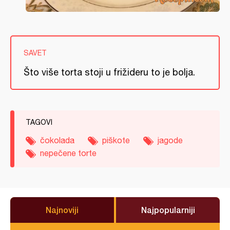
SAVET
Što više torta stoji u frižideru to je bolja.
TAGOVI
čokolada
piškote
jagode
nepečene torte
Najnoviji
Najpopularniji