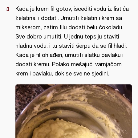
Kada je krem fil gotov, iscediti vodu iz listića
želatina, i dodati. Umutiti želatin i krem sa
mikserom, zatim filu dodati belu čokoladu.
Sve dobro umutiti. U jednu tepsiju staviti
hladnu vodu, i tu staviti šerpu da se fil hladi.
Kada je fil ohlađen, umutiti slatku pavlaku i
dodati kremu. Polako mešajući varnjačom
krem i pavlaku, dok se sve ne sjedini.