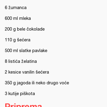
6 žumanca
600 ml mleka
200 g bele čokolade
110 g šećera
500 ml slatke pavlake
8 listića želatina
2 kesice vanilin šećera
350 g jagoda ili neko drugo voće
3 kutije piškota
Priprema