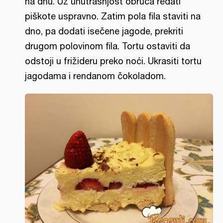
na dnu. Uz unutrašnjost obruča ređati
piškote uspravno. Zatim pola fila staviti na
dno, pa dodati isečene jagode, prekriti
drugom polovinom fila. Tortu ostaviti da
odstoji u frižideru preko noći. Ukrasiti tortu
jagodama i rendanom čokoladom.