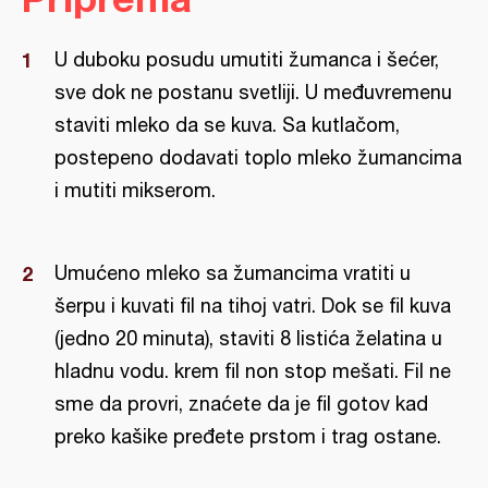
U duboku posudu umutiti žumanca i šećer,
sve dok ne postanu svetliji. U međuvremenu
staviti mleko da se kuva. Sa kutlačom,
postepeno dodavati toplo mleko žumancima
i mutiti mikserom.
Umućeno mleko sa žumancima vratiti u
šerpu i kuvati fil na tihoj vatri. Dok se fil kuva
(jedno 20 minuta), staviti 8 listića želatina u
hladnu vodu. krem fil non stop mešati. Fil ne
sme da provri, znaćete da je fil gotov kad
preko kašike pređete prstom i trag ostane.