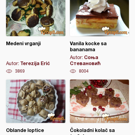
Medeni vrganji
Vanila kocke sa
bananama
Соња
Autor:
Terezija Erić
Стевановић
Autor:
3869
8004
Oblande loptice
Čokoladni kolač sa