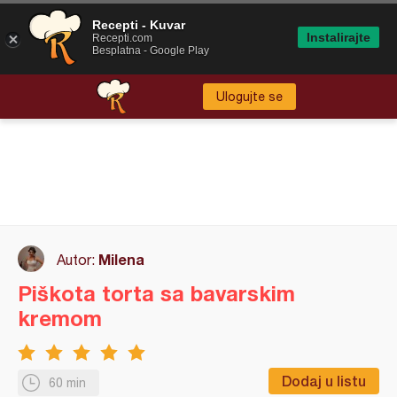
Recepti - Kuvar
Instalirajte
Recepti.com
Besplatna - Google Play
Ulogujte se
Milena
Autor:
Piškota torta sa bavarskim
kremom
Dodaj u listu
60 min