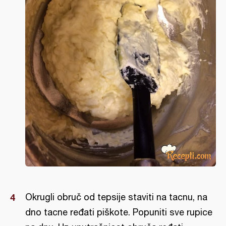
Okrugli obruč od tepsije staviti na tacnu, na
dno tacne ređati piškote. Popuniti sve rupice