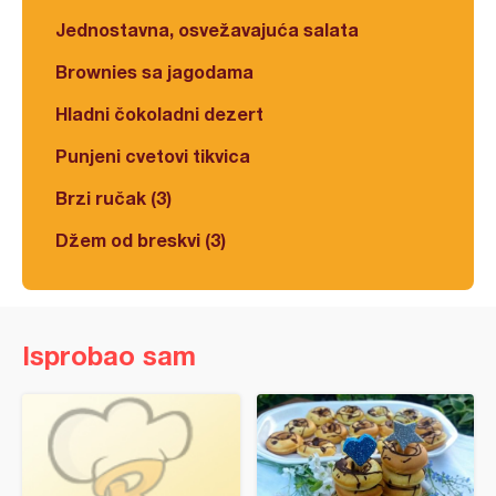
Jednostavna, osvežavajuća salata
Brownies sa jagodama
Hladni čokoladni dezert
Punjeni cvetovi tikvica
Brzi ručak (3)
Džem od breskvi (3)
Isprobao sam