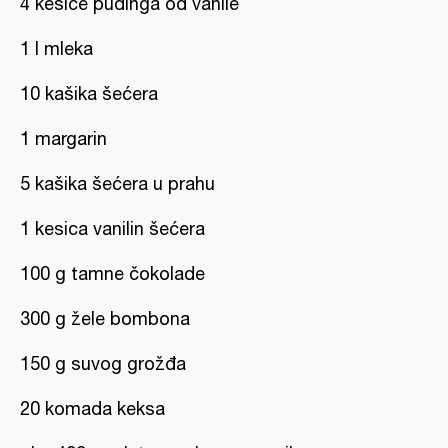
4 kesice pudinga od vanile
1 l mleka
10 kašika šećera
1 margarin
5 kašika šećera u prahu
1 kesica vanilin šećera
100 g tamne čokolade
300 g žele bombona
150 g suvog grožđa
20 komada keksa