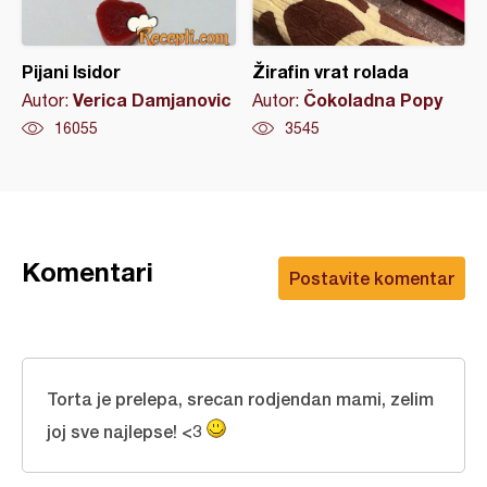
Pijani Isidor
Žirafin vrat rolada
Verica Damjanovic
Čokoladna Popy
Autor:
Autor:
16055
3545
Komentari
Postavite komentar
Torta je prelepa, srecan rodjendan mami, zelim
joj sve najlepse! <3