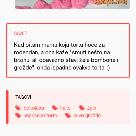
SAVET
Kad pitam mamu koju tortu hoće za
rođendan, a ona kaže "smuti nešto na
brzinu, ali obavezno stavi žele bombone i
grožđe", onda ispadne ovakva torta. :)
TAGOVI
čokolada
keks
žele
nepečene torte
suvo grožđe