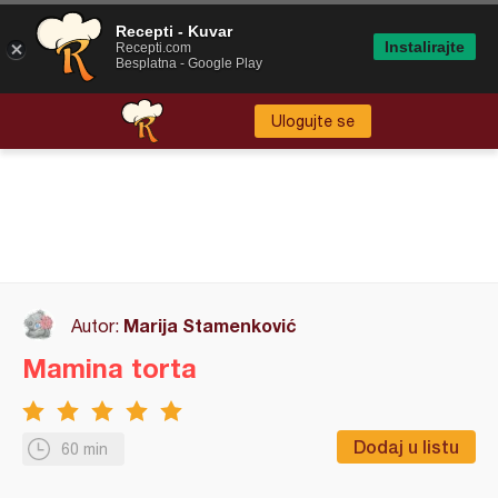
Recepti - Kuvar
Instalirajte
Recepti.com
Besplatna - Google Play
Ulogujte se
Marija Stamenković
Autor:
Mamina torta
Dodaj u listu
60 min