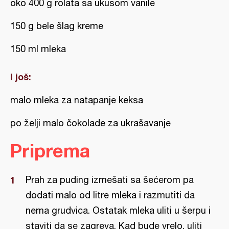
oko 400 g rolata sa ukusom vanile
150 g bele šlag kreme
150 ml mleka
I još:
malo mleka za natapanje keksa
po želji malo čokolade za ukrašavanje
Priprema
Prah za puding izmešati sa šećerom pa
dodati malo od litre mleka i razmutiti da
nema grudvica. Ostatak mleka uliti u šerpu i
staviti da se zagreva. Kad bude vrelo, uliti