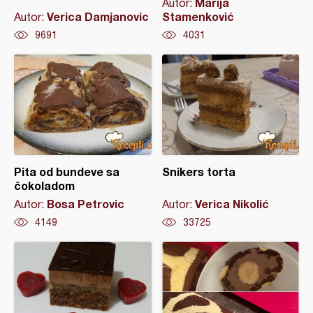
Marija
Autor:
Verica Damjanovic
Stamenković
Autor:
9691
4031
Pita od bundeve sa
Snikers torta
čokoladom
Bosa Petrovic
Verica Nikolić
Autor:
Autor:
4149
33725