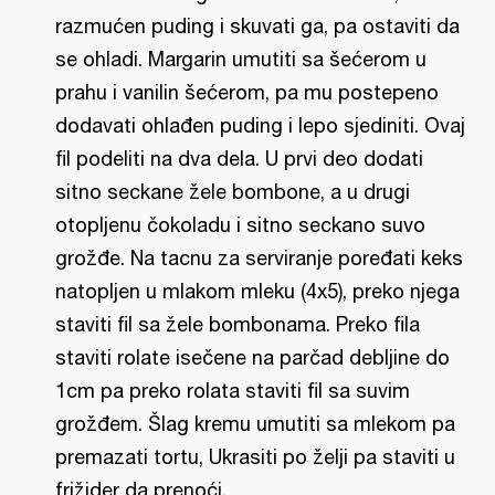
razmućen puding i skuvati ga, pa ostaviti da
se ohladi. Margarin umutiti sa šećerom u
prahu i vanilin šećerom, pa mu postepeno
dodavati ohlađen puding i lepo sjediniti. Ovaj
fil podeliti na dva dela. U prvi deo dodati
sitno seckane žele bombone, a u drugi
otopljenu čokoladu i sitno seckano suvo
grožđe. Na tacnu za serviranje poređati keks
natopljen u mlakom mleku (4x5), preko njega
staviti fil sa žele bombonama. Preko fila
staviti rolate isečene na parčad debljine do
1cm pa preko rolata staviti fil sa suvim
grožđem. Šlag kremu umutiti sa mlekom pa
premazati tortu, Ukrasiti po želji pa staviti u
frižider da prenoći.