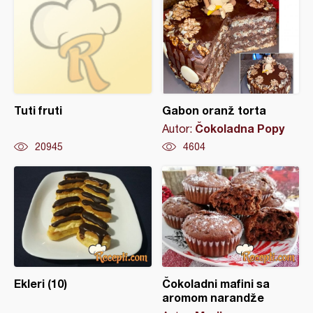
Tuti fruti
Gabon oranž torta
Čokoladna Popy
Autor:
20945
4604
Ekleri (10)
Čokoladni mafini sa
aromom narandže