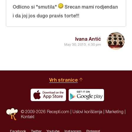
Odlicno si "smutila"
Srecan mami rodjendan
i da joj jos dugo pravis torte!!!
Ivana Antić
May 30, 2015, 4:30 pm
Vrh stranice
© 2009-2026 Recepti.com |
Uslovi korišćenja
|
Marketing
|
Kontakt
Facebook
Twitter
Youtube
Instagram
Pinterest