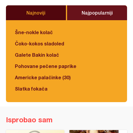
Najnoviji
Najpopularniji
Šne-nokle kolač
Čoko-kokos sladoled
Galete Bakin kolač
Pohovane pečene paprike
Americke palačinke (30)
Slatka fokača
Isprobao sam