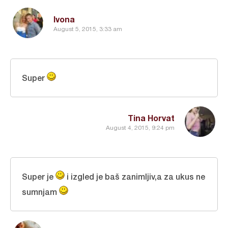
Ivona
August 5, 2015, 3:33 am
Super
Tina Horvat
August 4, 2015, 9:24 pm
Super je
i izgled je baš zanimljiv,a za ukus ne
sumnjam