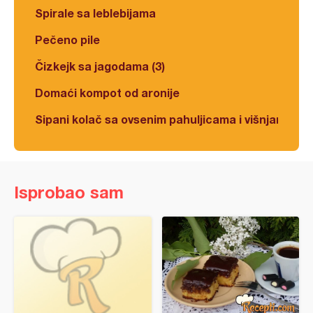
Spirale sa leblebijama
Pečeno pile
Čizkejk sa jagodama (3)
Domaći kompot od aronije
Sipani kolač sa ovsenim pahuljicama i višnjama
Isprobao sam