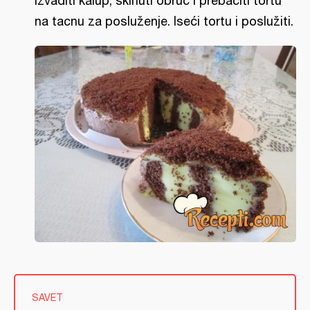
izvaditi kalup, skinuti obruč i prebaciti tortu
na tacnu za posluženje. Iseći tortu i poslužiti.
SAVET