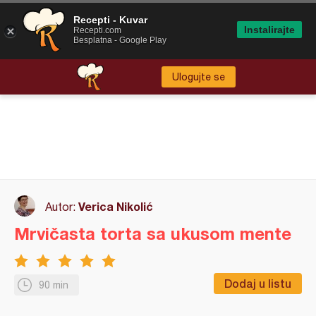
Recepti - Kuvar
Instalirajte
Recepti.com
Besplatna - Google Play
Ulogujte se
Verica Nikolić
Autor:
Mrvičasta torta sa ukusom mente
Dodaj u listu
90 min