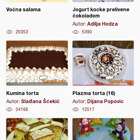
Voćna salama
Jogurt kocke prelivene
čokoladom
Adilja Hodza
Autor:
20353
5390
Kumina torta
Plazma torta (16)
Slađana Šćekić
Dijana Popovic
Autor:
Autor:
24166
12517