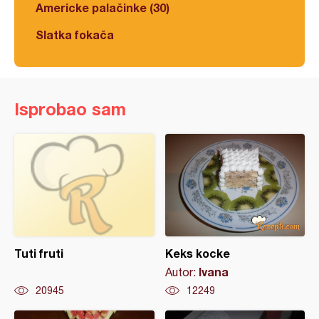
Americke palačinke (30)
Slatka fokača
Isprobao sam
Tuti fruti
Keks kocke
Ivana
Autor:
20945
12249