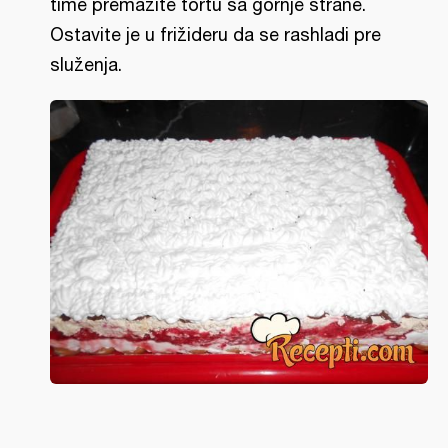
time premažite tortu sa gornje strane.
Ostavite je u frižideru da se rashladi pre
služenja.