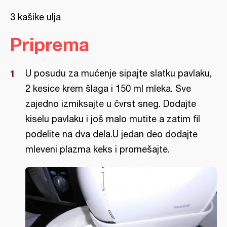
3 kašike ulja
Priprema
U posudu za mućenje sipajte slatku pavlaku,
2 kesice krem šlaga i 150 ml mleka. Sve
zajedno izmiksajte u čvrst sneg. Dodajte
kiselu pavlaku i još malo mutite a zatim fil
podelite na dva dela.U jedan deo dodajte
mleveni plazma keks i promešajte.