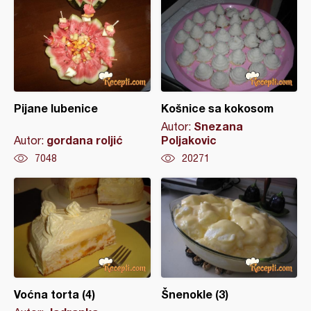
Pijane lubenice
Košnice sa kokosom
Snezana
Autor:
gordana roljić
Poljakovic
Autor:
7048
20271
Voćna torta (4)
Šnenokle (3)