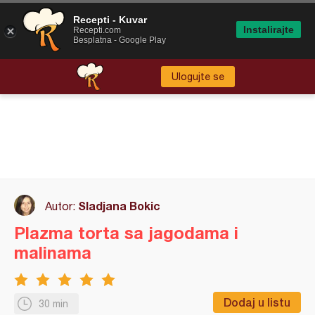
Recepti - Kuvar
Instalirajte
Recepti.com
Besplatna - Google Play
Ulogujte se
Sladjana Bokic
Autor:
Plazma torta sa jagodama i
malinama
Dodaj u listu
30 min