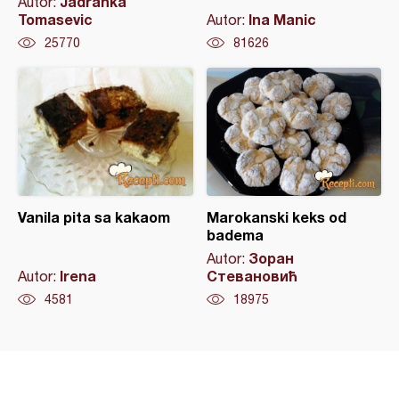
Jadranka
Autor:
Tomasevic
Ina Manic
Autor:
25770
81626
Vanila pita sa kakaom
Marokanski keks od
badema
Зоран
Autor:
Irena
Стевановић
Autor:
4581
18975