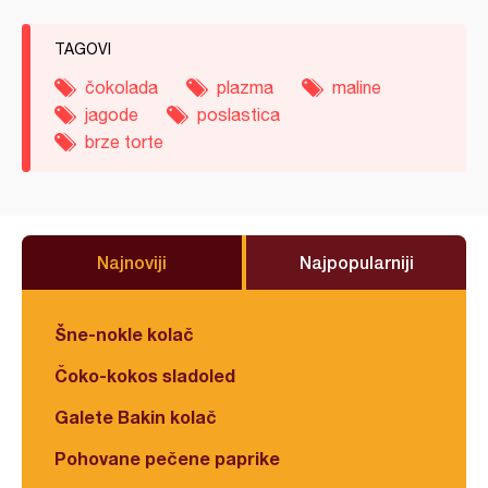
TAGOVI
čokolada
plazma
maline
jagode
poslastica
brze torte
Najnoviji
Najpopularniji
Šne-nokle kolač
Čoko-kokos sladoled
Galete Bakin kolač
Pohovane pečene paprike