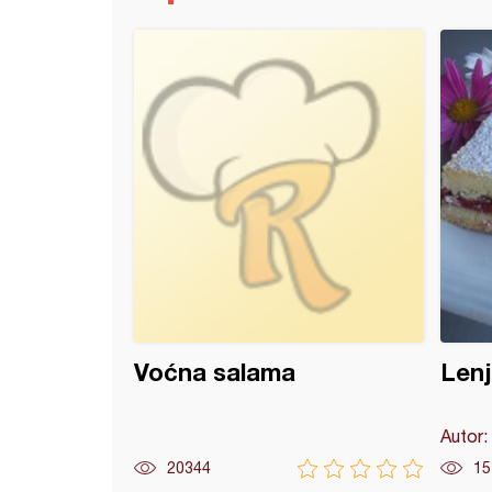
 sa rafaelo kuglicama i jagodama
Voćna salama
Lenj
Autor:
20344
15