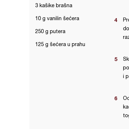
3 kašike brašna
10 g vanilin šećera
Pr
do
250 g putera
ra
125 g šećera u prahu
Sk
po
i 
Od
ka
to