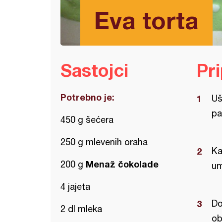
Eva torta
Sastojci
Pr
Potrebno je:
Uš
pa
450 g šećera
250 g mlevenih oraha
Ka
Menaž čokolade
200 g
um
4 jajeta
Do
2 dl mleka
ob