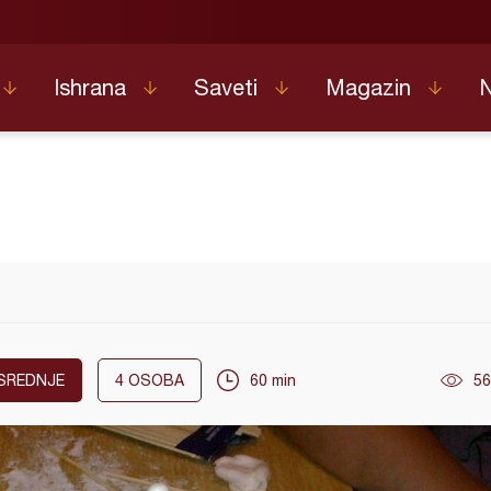
Ishrana
Saveti
Magazin
SREDNJE
4
OSOBA
60 min
56