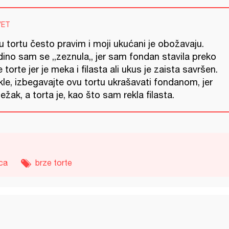
VET
 tortu često pravim i moji ukućani je obožavaju.
ino sam se ,,zeznula,, jer sam fondan stavila preko
 torte jer je meka i filasta ali ukus je zaista savršen.
le, izbegavajte ovu tortu ukrašavati fondanom, jer
težak, a torta je, kao što sam rekla filasta.
ca
brze torte