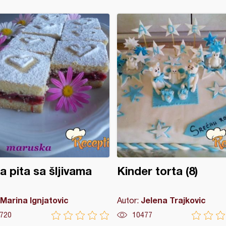
a pita sa šljivama
Kinder torta (8)
Marina Ignjatovic
Jelena Trajkovic
Autor:
720
10477