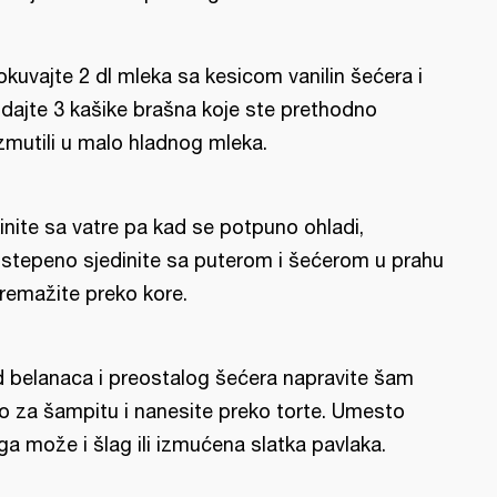
okuvajte 2 dl mleka sa kesicom vanilin šećera i
dajte 3 kašike brašna koje ste prethodno
zmutili u malo hladnog mleka.
inite sa vatre pa kad se potpuno ohladi,
stepeno sjedinite sa puterom i šećerom u prahu
premažite preko kore.
 belanaca i preostalog šećera napravite šam
o za šampitu i nanesite preko torte. Umesto
ga može i šlag ili izmućena slatka pavlaka.