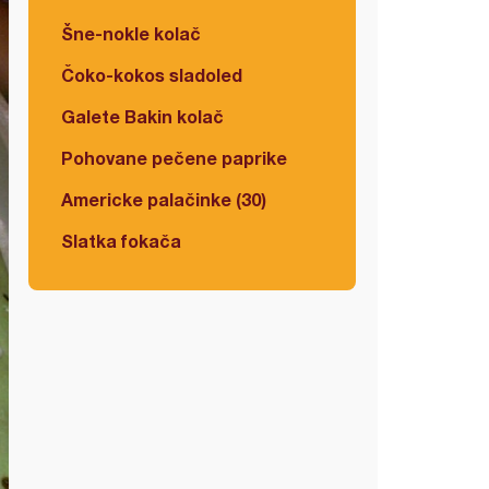
Šne-nokle kolač
Čoko-kokos sladoled
Galete Bakin kolač
Pohovane pečene paprike
Americke palačinke (30)
Slatka fokača