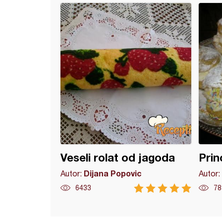
nski medenjaci
Veseli rolat od jagoda
Prin
Dijana Popovic
Autor:
Autor:
6433
78