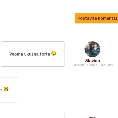
Postavite komentar
Veoma ukusna torta
Slavica
October 25, 2015, 10:59 am
is