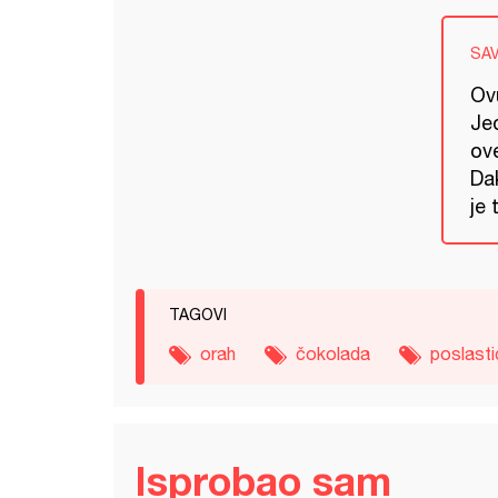
SA
Ovu
Jed
ove
Dak
je 
TAGOVI
orah
čokolada
poslasti
Isprobao sam