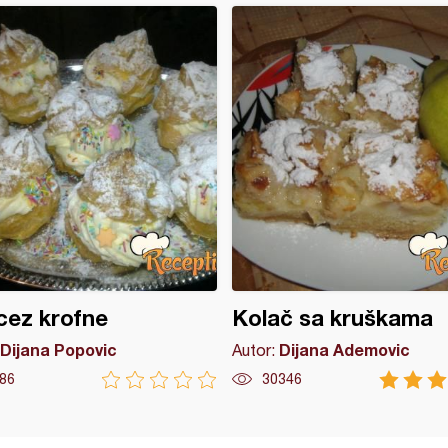
cez krofne
Kolač sa kruškama
Dijana Popovic
Dijana Ademovic
Autor:
86
30346