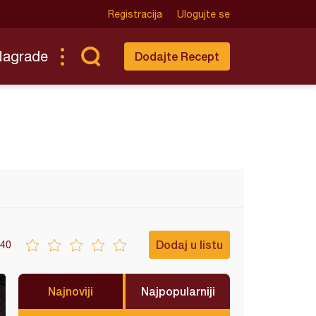
Registracija
Ulogujte se
Nagrade
Dodajte Recept
Dodaj u listu
40
Najnoviji
Najpopularniji