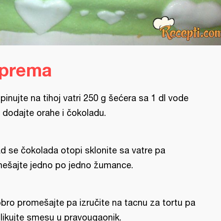
iprema
pinujte na tihoj vatri 250 g šećera sa 1 dl vode
 dodajte orahe i čokoladu.
d se čokolada otopi sklonite sa vatre pa
ešajte jedno po jedno žumance.
bro promešajte pa izručite na tacnu za tortu pa
likujte smesu u pravougaonik.