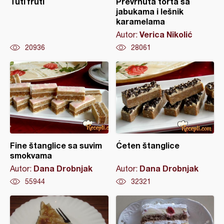
Tuti fruti
Prevrnuta torta sa
jabukama i lešnik
karamelama
Verica Nikolić
Autor:
20936
28061
Fine štanglice sa suvim
Ćeten štanglice
smokvama
Dana Drobnjak
Dana Drobnjak
Autor:
Autor:
55944
32321