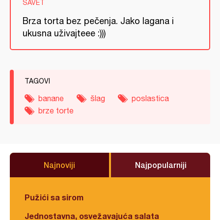
SAVET
Brza torta bez pečenja. Jako lagana i
ukusna uživajteee :)))
TAGOVI
banane
šlag
poslastica
brze torte
Najnoviji
Najpopularniji
Pužići sa sirom
Jednostavna, osvežavajuća salata