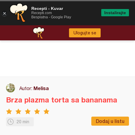
Recepti - Kuvar
Instalirajte
Recepti.com
Besplatna - Google Play
Ulogujte se
Melisa
Autor:
Brza plazma torta sa bananama
Dodaj u listu
20 min