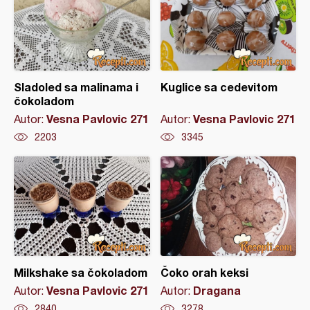
Sladoled sa malinama i
Kuglice sa cedevitom
čokoladom
Vesna Pavlovic 271
Vesna Pavlovic 271
Autor:
Autor:
2203
3345
Milkshake sa čokoladom
Čoko orah keksi
Vesna Pavlovic 271
Dragana
Autor:
Autor:
2840
3278