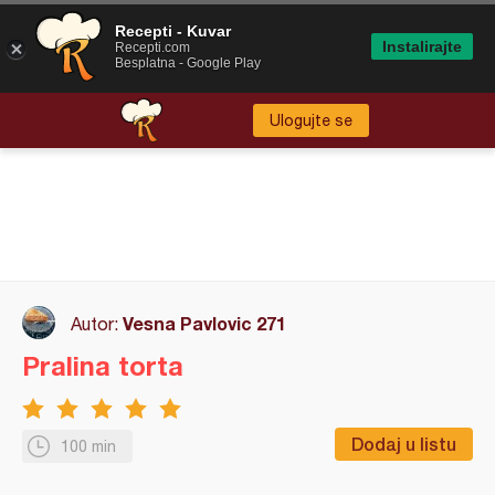
Recepti - Kuvar
Instalirajte
Recepti.com
Besplatna - Google Play
Ulogujte se
Vesna Pavlovic 271
Autor:
Pralina torta
Dodaj u listu
100 min