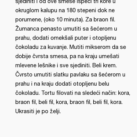
sjediniti i od ove smese ispeći tri kore u
okruglom kalupu na 180 stepeni dok ne
porumene, (oko 10 minuta). Za braon fil.
Žumanca penasto umutiti sa šećerom u
prahu, dodati omekšali puter i otopljenu
čokoladu za kuvanje. Mutiti mikserom da se
dobije čvrsta smesa, pa na kraju umešati
mlevene lešnike i sve sjediniti. Beli krem.
Čvrsto umutiti slatku pavlaku sa šećerom u
prahu i na kraju dodati otopljenu belu
čokoladu. Tortu filovati na sledeći način: kora,
braon fil, beli fil, kora, braon fil, beli fil, kora.
Ukrasiti je po želji.