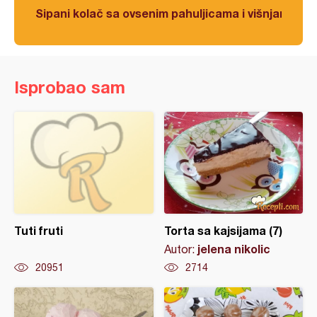
Sipani kolač sa ovsenim pahuljicama i višnjama
Isprobao sam
Tuti fruti
Torta sa kajsijama (7)
jelena nikolic
Autor:
20951
2714