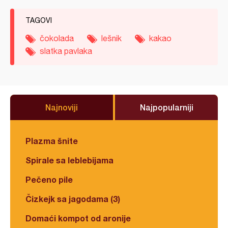
TAGOVI
čokolada
lešnik
kakao
slatka pavlaka
Najnoviji
Najpopularniji
Plazma šnite
Spirale sa leblebijama
Pečeno pile
Čizkejk sa jagodama (3)
Domaći kompot od aronije