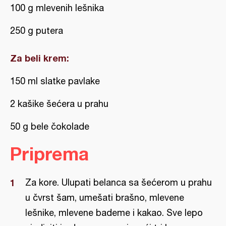
100 g mlevenih lešnika
250 g putera
Za beli krem:
150 ml slatke pavlake
2 kašike šećera u prahu
50 g bele čokolade
Priprema
Za kore. Ulupati belanca sa šećerom u prahu
u čvrst šam, umešati brašno, mlevene
lešnike, mlevene bademe i kakao. Sve lepo