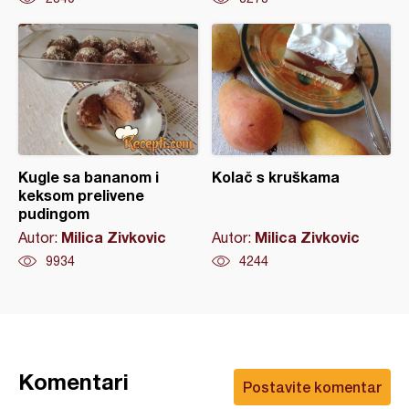
Kugle sa bananom i
Kolač s kruškama
keksom prelivene
pudingom
Milica Zivkovic
Milica Zivkovic
Autor:
Autor:
9934
4244
Komentari
Postavite komentar