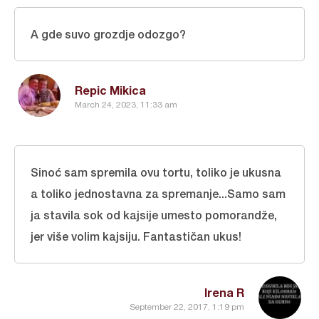
A gde suvo grozdje odozgo?
Repic Mikica
March 24, 2023, 11:33 am
Sinoć sam spremila ovu tortu, toliko je ukusna
a toliko jednostavna za spremanje...Samo sam
ja stavila sok od kajsije umesto pomorandže,
jer više volim kajsiju. Fantastičan ukus!
Irena R
September 22, 2017, 1:19 pm