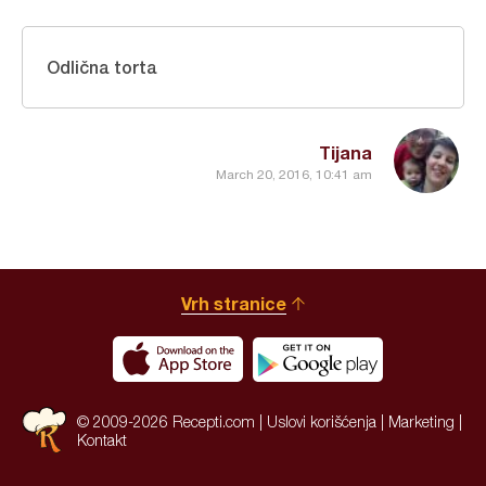
Odlična torta
Tijana
March 20, 2016, 10:41 am
Vrh stranice
© 2009-2026 Recepti.com |
Uslovi korišćenja
|
Marketing
|
Kontakt