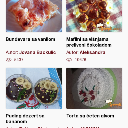
Bundevara sa vanilom
Mafiini sa višnjama
preliveni čokoladom
Jovana Backulic
Aleksandra
Autor:
Autor:
5437
10676
Puding dezert sa
Torta sa ćeten alvom
bananom