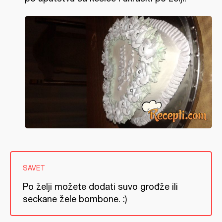
SAVET
Po želji možete dodati suvo grođže ili
seckane žele bombone. :)