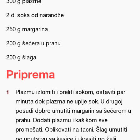
300 g plazme
2 dl soka od narandže
250 g margarina
200 g šećera u prahu
200 g šlaga
Priprema
Plazmu izlomiti i preliti sokom, ostaviti par
minuta dok plazma ne upije sok. U drugoj
posudi dobro umutiti margarin sa šećerom u
prahu. Dodati plazmu i kašikom sve
promešati. Oblikovati na tacni. Šlag umutiti
po uputstvu sa kesice i ukrasiti po želji.