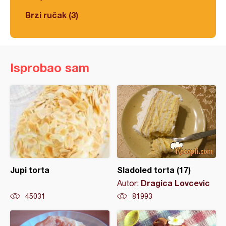
Brzi ručak (3)
Isprobao sam
Jupi torta
Sladoled torta (17)
Dragica Lovcevic
Autor:
45031
81993