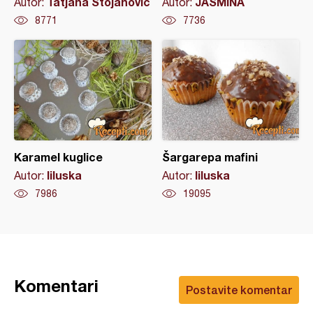
Tatjana Stojanovic
JASMINA
Autor:
Autor:
8771
7736
Karamel kuglice
Šargarepa mafini
liluska
liluska
Autor:
Autor:
7986
19095
Komentari
Postavite komentar