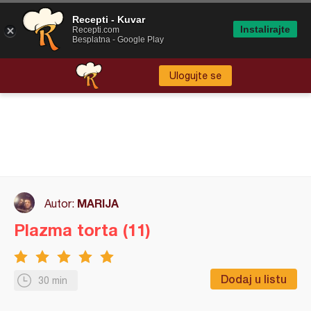
Recepti - Kuvar
Instalirajte
Recepti.com
Besplatna - Google Play
Ulogujte se
MARIJA
Autor:
Plazma torta (11)
Dodaj u listu
30 min