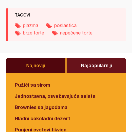
TAGOVI
plazma
poslastica
brze torte
nepečene torte
Najnoviji
Najpopularniji
Pužići sa sirom
Jednostavna, osvežavajuća salata
Brownies sa jagodama
Hladni čokoladni dezert
Punjeni cvetovi tikvica