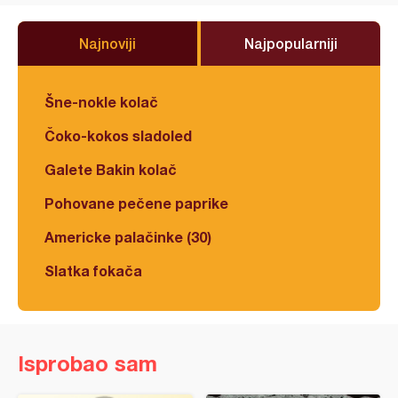
Najnoviji
Najpopularniji
Šne-nokle kolač
Čoko-kokos sladoled
Galete Bakin kolač
Pohovane pečene paprike
Americke palačinke (30)
Slatka fokača
Isprobao sam