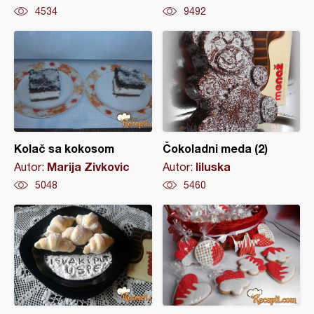
4534
9492
Kolač sa kokosom
Čokoladni meda (2)
Marija Zivkovic
liluska
Autor:
Autor:
5048
5460