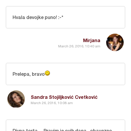
Hvala devojke puno! :-*
Mirjana
March 26, 2016, 10:40 am
Prelepa, bravo
Sandra Stojiljković Cvetković
March 26, 2016, 10:08 am
Divna torta ....Pravim je ovih dana...obavezno