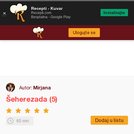
Recepti - Kuvar
Instalirajte
Recepti.com
Besplatna - Google Play
Ulogujte se
Mirjana
Autor:
Šeherezada (5)
Dodaj u listu
60 min