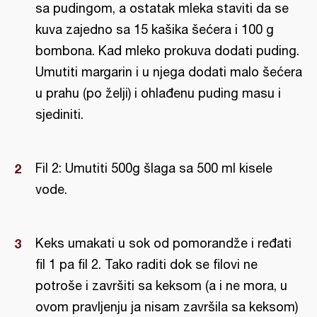
sa pudingom, a ostatak mleka staviti da se
kuva zajedno sa 15 kašika šećera i 100 g
bombona. Kad mleko prokuva dodati puding.
Umutiti margarin i u njega dodati malo šećera
u prahu (po želji) i ohlađenu puding masu i
sjediniti.
Fil 2: Umutiti 500g šlaga sa 500 ml kisele
vode.
Keks umakati u sok od pomorandže i ređati
fil 1 pa fil 2. Tako raditi dok se filovi ne
potroše i završiti sa keksom (a i ne mora, u
ovom pravljenju ja nisam završila sa keksom)