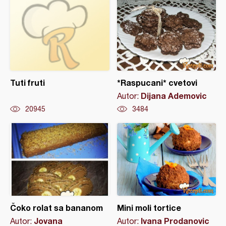
Tuti fruti
*Raspucani* cvetovi
Dijana Ademovic
Autor:
20945
3484
Čoko rolat sa bananom
Mini moli tortice
Jovana
Ivana Prodanovic
Autor:
Autor: