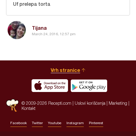
Uf prelepa torta
Tijana
March 24, 2016, 12:57 pm
Vrh stranice
© 2009-2026 Recepti.com |
Uslovi korišćenja
|
Marketing
|
Kontakt
Facebook
Twitter
Youtube
Instagram
Pinterest
Site by:
HALO