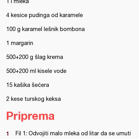
1 l mleka
4 kesice pudinga od karamele
100 g karamel lešnik bombona
1 margarin
500+200 g šlag krema
500+200 ml kisele vode
15 kašika šećera
2 kese turskog keksa
Priprema
Fil 1: Odvojiti malo mleka od litar da se umuti