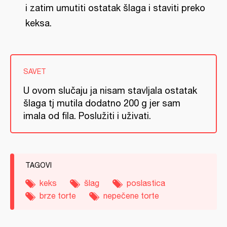
i zatim umutiti ostatak šlaga i staviti preko
keksa.
SAVET
U ovom slučaju ja nisam stavljala ostatak
šlaga tj mutila dodatno 200 g jer sam
imala od fila. Poslužiti i uživati.
TAGOVI
keks
šlag
poslastica
brze torte
nepečene torte