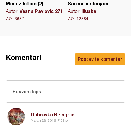
Menaž kiflice (2)
Šareni medenjaci
Vesna Pavlovic 271
liluska
Autor:
Autor:
3637
12884
Komentari
Postavite komentar
Sasvom lepa!
Dubravka Belogrlic
March 28, 2016, 7:52 pm