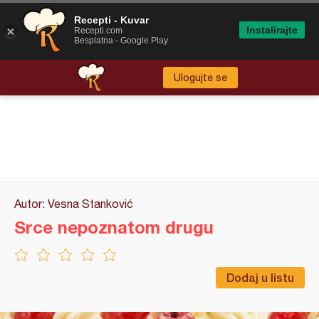
Recepti - Kuvar
Instalirajte
Recepti.com
Besplatna - Google Play
Ulogujte se
Autor: Vesna Stanković
Srce nepoznatom drugu
Dodaj u listu