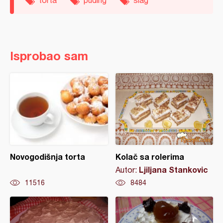
torta
puding
šlag
Isprobao sam
Novogodišnja torta
Kolač sa rolerima
Ljiljana Stankovic
Autor:
11516
8484