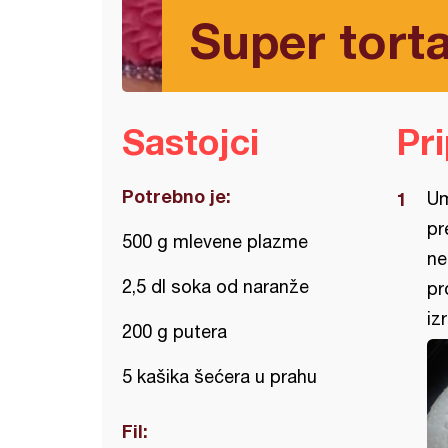
Super tort
Sastojci
Pr
Potrebno je:
Um
pr
500 g mlevene plazme
ne
2,5 dl soka od naranže
pr
iz
200 g putera
5 kašika šećera u prahu
Fil: