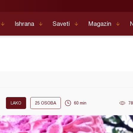
Ishrana
Saveti
Magazin
LAKO
25
OSOBA
60 min
78