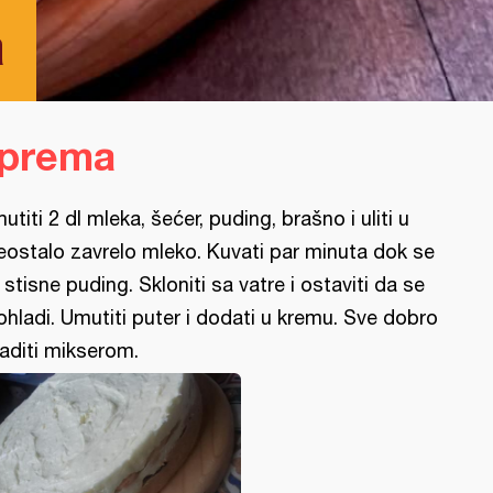
a
iprema
utiti 2 dl mleka, šećer, puding, brašno i uliti u
eostalo zavrelo mleko. Kuvati par minuta dok se
 stisne puding. Skloniti sa vatre i ostaviti da se
ohladi. Umutiti puter i dodati u kremu. Sve dobro
raditi mikserom.