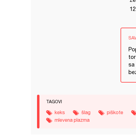
12
SA
Pop
tor
sa
bez
TAGOVI
keks
šlag
piškote
mlevena plazma