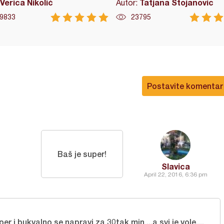
Verica Nikolić
Tatjana Stojanovic
Autor:
9833
23795
Postavite komentar
Baš je super!
Slavica
April 22, 2016, 6:36 pm
per i bukvalno se napravi za 30tak min ...a svi je vole....