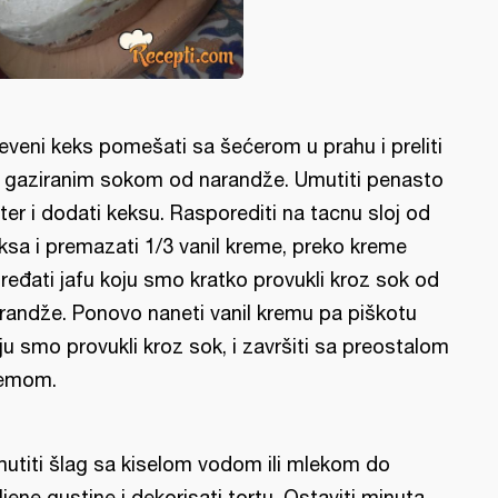
eveni keks pomešati sa šećerom u prahu i preliti
 gaziranim sokom od narandže. Umutiti penasto
ter i dodati keksu. Rasporediti na tacnu sloj od
ksa i premazati 1/3 vanil kreme, preko kreme
ređati jafu koju smo kratko provukli kroz sok od
randže. Ponovo naneti vanil kremu pa piškotu
ju smo provukli kroz sok, i završiti sa preostalom
emom.
utiti šlag sa kiselom vodom ili mlekom do
ljene gustine i dekorisati tortu. Ostaviti minuta