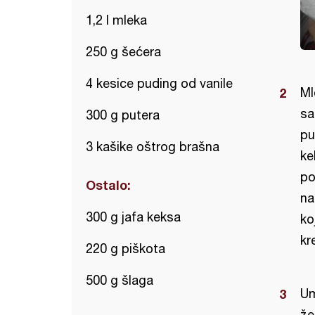
1,2 l mleka
250 g šećera
4 kesice puding od vanile
Ml
sa
300 g putera
pu
3 kašike oštrog brašna
ke
po
Ostalo:
na
300 g jafa keksa
ko
kr
220 g piškota
500 g šlaga
Um
že