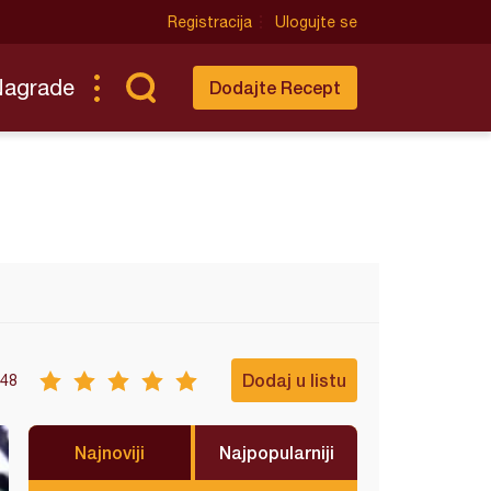
Registracija
Ulogujte se
Nagrade
Dodajte Recept
Dodaj u listu
48
Najnoviji
Najpopularniji