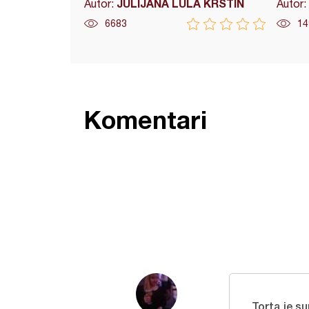
JULIJANA LULA KRSTIN
Autor:
Autor:
6683
14
Komentari
Torta je su