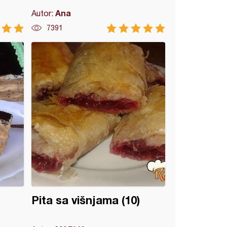
Ana
Autor:
7391
Pita sa višnjama (10)