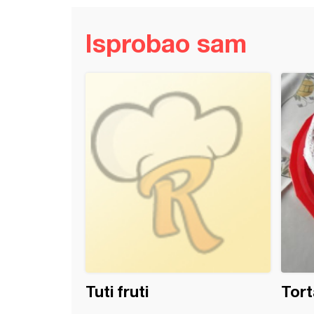
Isprobao sam
kolač (9)
Tuti fruti
Tort