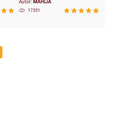
MARIJA
Autor:
17331