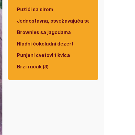
Pužići sa sirom
Jednostavna, osvežavajuća salata
Brownies sa jagodama
Hladni čokoladni dezert
Punjeni cvetovi tikvica
Brzi ručak (3)