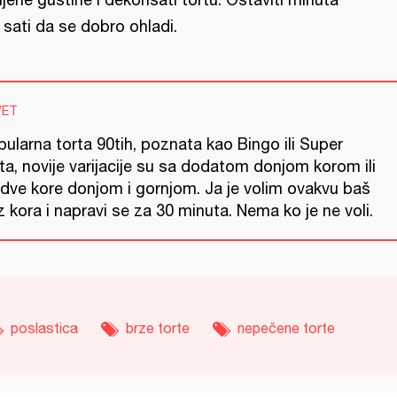
 sati da se dobro ohladi.
VET
ularna torta 90tih, poznata kao Bingo ili Super
ta, novije varijacije su sa dodatom donjom korom ili
 dve kore donjom i gornjom. Ja je volim ovakvu baš
 kora i napravi se za 30 minuta. Nema ko je ne voli.
poslastica
brze torte
nepečene torte