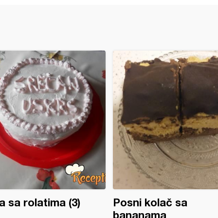
a sa rolatima (3)
Posni kolač sa
bananama