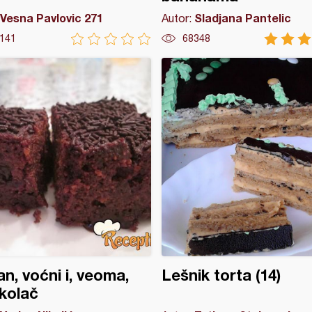
Vesna Pavlovic 271
Sladjana Pantelic
Autor:
141
68348
n, voćni i, veoma,
Lešnik torta (14)
 kolač