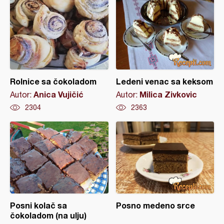
Rolnice sa čokoladom
Ledeni venac sa keksom
Anica Vujičić
Milica Zivkovic
Autor:
Autor:
2304
2363
Posni kolač sa
Posno medeno srce
čokoladom (na ulju)