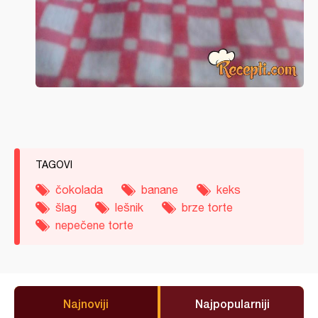
TAGOVI
čokolada
banane
keks
šlag
lešnik
brze torte
nepečene torte
Najnoviji
Najpopularniji