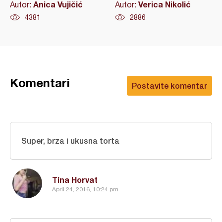
Anica Vujičić
Verica Nikolić
Autor:
Autor:
4381
2886
Komentari
Postavite komentar
Super, brza i ukusna torta
Tina Horvat
April 24, 2016, 10:24 pm