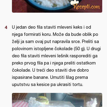
U jedan deo fila staviti mleveni keks i od
njega formirati koru. Može da bude oblik po
želji ja sam ovaj put napravila srce. Preliti sa
polovinom istopljene čokolade (50 g). U drugi
deo fila staviti mleveni lešnik rasporediti ga
preko prvog fila pa i njega preliti ostatkom
čokolade. U treći deo staviti dve dobro
ispasirane banane. Umutiti šlag prema
uputstvu sa kesice pa ukrasiti tortu.