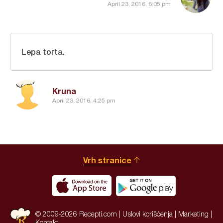
April 23, 2016, 6:05 pm
Lepa torta.
Kruna
April 23, 2016, 4:25 pm
Vrh stranice
© 2009-2026 Recepti.com |
Uslovi korišćenja
|
Marketing
|
Kontakt