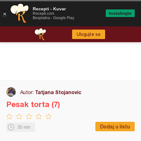
Recepti - Kuvar
Instalirajte
Recepti.com
Besplatna - Google Play
Ulogujte se
Tatjana Stojanovic
Autor:
Pesak torta (7)
Dodaj u listu
30 min