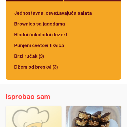
Jednostavna, osvežavajuća salata
Brownies sa jagodama
Hladni čokoladni dezert
Punjeni cvetovi tikvica
Brzi ručak (3)
Džem od breskvi (3)
Isprobao sam