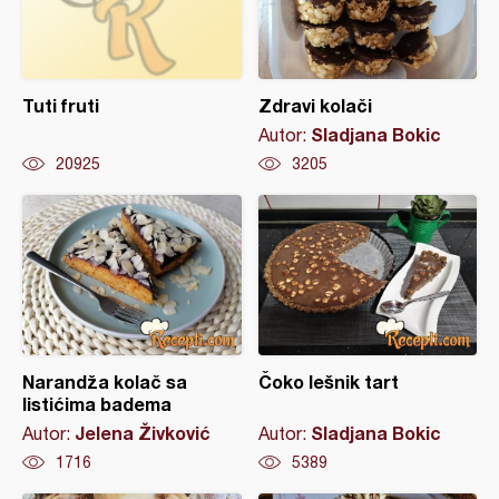
Tuti fruti
Zdravi kolači
Sladjana Bokic
Autor:
20925
3205
Narandža kolač sa
Čoko lešnik tart
listićima badema
Jelena Živković
Sladjana Bokic
Autor:
Autor:
1716
5389