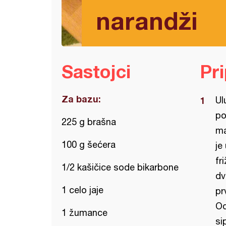
narandži
Sastojci
Pr
Za bazu:
Ul
po
225 g brašna
ma
100 g šećera
je
fr
1/2 kašičice sode bikarbone
dv
1 celo jaje
pr
Od
1 žumance
si