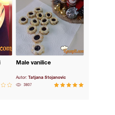
i
Male vanilice
Tatjana Stojanovic
Autor:
3807