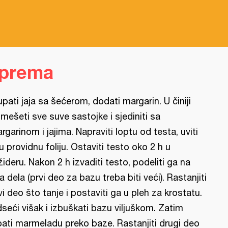
iprema
upati jaja sa šećerom, dodati margarin. U činiji
mešeti sve suve sastojke i sjediniti sa
rgarinom i jajima. Napraviti loptu od testa, uviti
 u providnu foliju. Ostaviti testo oko 2 h u
ižideru. Nakon 2 h izvaditi testo, podeliti ga na
a dela (prvi deo za bazu treba biti veći). Rastanjiti
vi deo što tanje i postaviti ga u pleh za krostatu.
seći višak i izbuškati bazu viljuškom. Zatim
pati marmeladu preko baze. Rastanjiti drugi deo