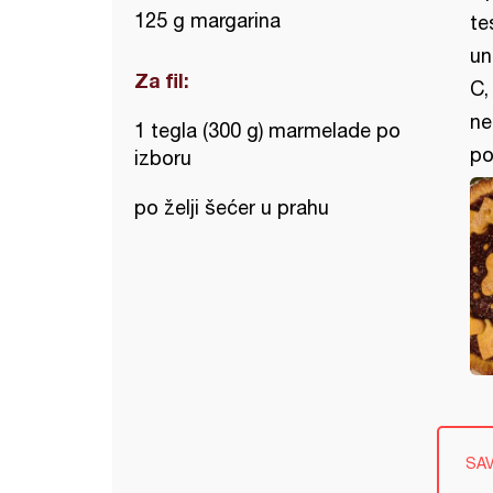
125 g margarina
te
un
Za fil:
C,
ne
1 tegla (300 g) marmelade po
po
izboru
po želji šećer u prahu
SA