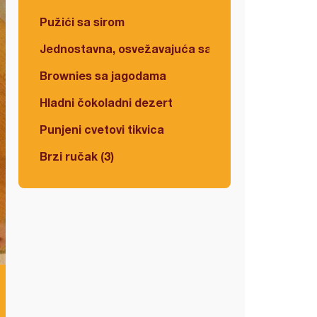
Pužići sa sirom
Jednostavna, osvežavajuća salata
Brownies sa jagodama
Hladni čokoladni dezert
Punjeni cvetovi tikvica
Brzi ručak (3)