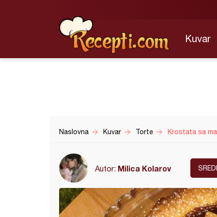
Kuvar
Naslovna
Kuvar
Torte
Krostata sa m
Milica Kolarov
Autor:
SRED