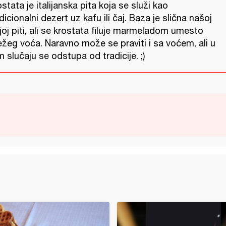
stata je italijanska pita koja se služi kao
dicionalni dezert uz kafu ili čaj. Baza je slična našoj
joj piti, ali se krostata filuje marmeladom umesto
ežeg voća. Naravno može se praviti i sa voćem, ali u
 slučaju se odstupa od tradicije. ;)