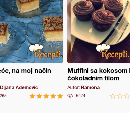
leće, na moj način
Muffini sa kokosom 
čokoladnim filom
Dijana Ademovic
Ramona
Autor:
265
5974