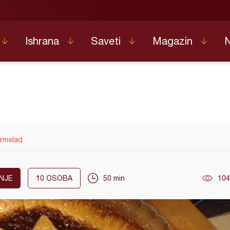
Ishrana
Saveti
Magazin
armelad
NJE
10
OSOBA
50 min
104