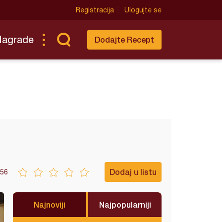
Registracija
Ulogujte se
Nagrade
Dodajte Recept
Dodaj u listu
56
Najnoviji
Najpopularniji