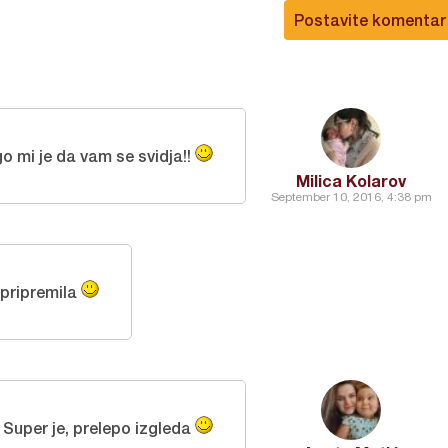
Postavite komentar
o mi je da vam se svidja!!
Milica Kolarov
September 10, 2016, 4:38 pm
 pripremila
Super je, prelepo izgleda