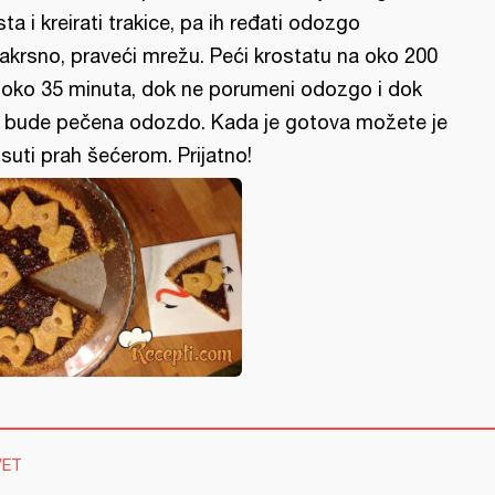
sta i kreirati trakice, pa ih ređati odozgo
akrsno, praveći mrežu. Peći krostatu na oko 200
 oko 35 minuta, dok ne porumeni odozgo i dok
 bude pečena odozdo. Kada je gotova možete je
suti prah šećerom. Prijatno!
VET