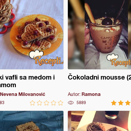
ki vafli sa medom i
Čokoladni mousse (2
amom
Nevena Milovanović
Ramona
Autor:
83
5889