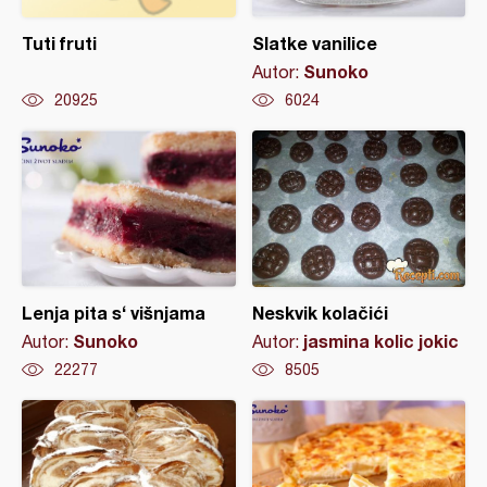
Tuti fruti
Slatke vanilice
Sunoko
Autor:
20925
6024
Lenja pita s‘ višnjama
Neskvik kolačići
Sunoko
jasmina kolic jokic
Autor:
Autor:
22277
8505