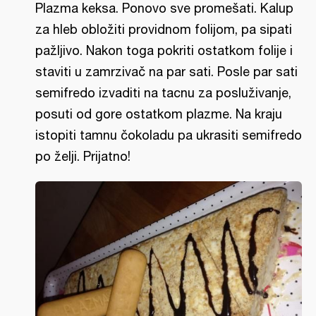
Plazma keksa. Ponovo sve promešati. Kalup
za hleb obložiti providnom folijom, pa sipati
pažljivo. Nakon toga pokriti ostatkom folije i
staviti u zamrzivač na par sati. Posle par sati
semifredo izvaditi na tacnu za posluživanje,
posuti od gore ostatkom plazme. Na kraju
istopiti tamnu čokoladu pa ukrasiti semifredo
po želji. Prijatno!