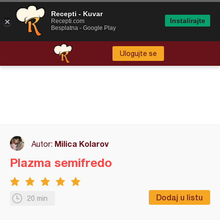
Recepti - Kuvar
Instalirajte
Recepti.com
Besplatna - Google Play
Ulogujte se
Milica Kolarov
Autor:
Plazma semifredo
Dodaj u listu
20 min