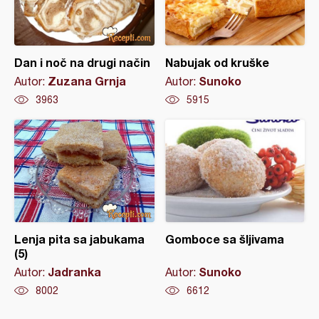
Dan i noč na drugi način
Nabujak od kruške
Zuzana Grnja
Sunoko
Autor:
Autor:
3963
5915
Lenja pita sa jabukama
Gomboce sa šljivama
(5)
Jadranka
Sunoko
Autor:
Autor:
8002
6612