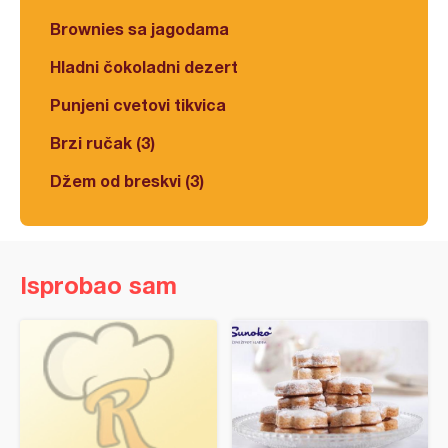
Brownies sa jagodama
Hladni čokoladni dezert
Punjeni cvetovi tikvica
Brzi ručak (3)
Džem od breskvi (3)
Isprobao sam