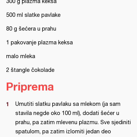
300 g plazma keksa
500 ml slatke pavlake
80 g šećera u prahu
1 pakovanje plazma keksa
malo mleka
2 štangle čokolade
Priprema
Umutiti slatku pavlaku sa mlekom (ja sam
stavila negde oko 100 ml), dodati šećer u
prahu, pa zatim mlevenu plazmu. Sve sjediniti
spatulom, pa zatim izlomiti jedan deo