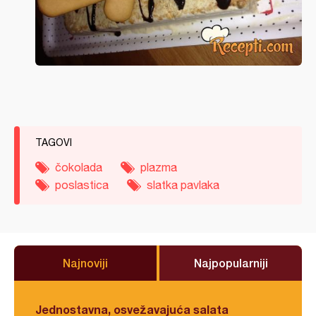
TAGOVI
čokolada
plazma
poslastica
slatka pavlaka
Najnoviji
Najpopularniji
Jednostavna, osvežavajuća salata