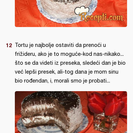
Tortu je najbolje ostaviti da prenoći u
frižideru, ako je to moguće-kod nas-nikako...
što se da videti iz preseka, sledeći dan je bio
već lepši presek, ali-tog dana je mom sinu
bio rođendan, i, morali smo je probati...