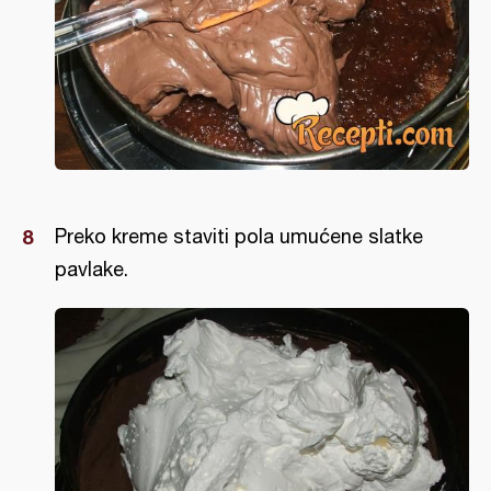
Preko kreme staviti pola umućene slatke
pavlake.