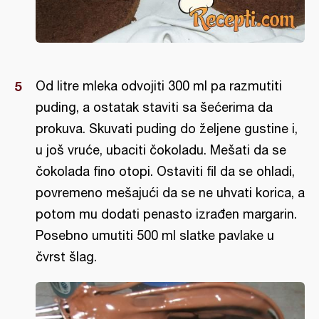
Od litre mleka odvojiti 300 ml pa razmutiti
puding, a ostatak staviti sa šećerima da
prokuva. Skuvati puding do željene gustine i,
u još vruće, ubaciti čokoladu. Mešati da se
čokolada fino otopi. Ostaviti fil da se ohladi,
povremeno mešajući da se ne uhvati korica, a
potom mu dodati penasto izrađen margarin.
Posebno umutiti 500 ml slatke pavlake u
čvrst šlag.