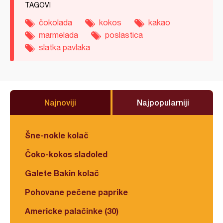
TAGOVI
čokolada
kokos
kakao
marmelada
poslastica
slatka pavlaka
Najnoviji
Najpopularniji
Šne-nokle kolač
Čoko-kokos sladoled
Galete Bakin kolač
Pohovane pečene paprike
Americke palačinke (30)