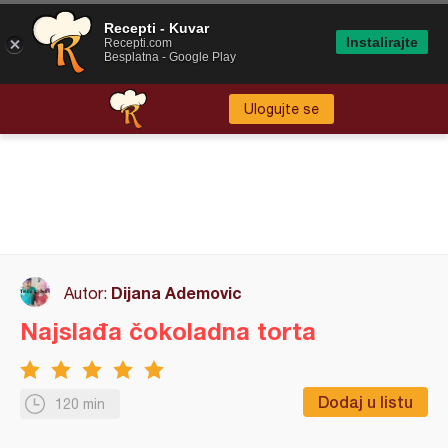
Recepti - Kuvar
Instalirajte
Recepti.com
Besplatna - Google Play
Ulogujte se
Dijana Ademovic
Autor:
Najslađa čokoladna torta
Dodaj u listu
120 min