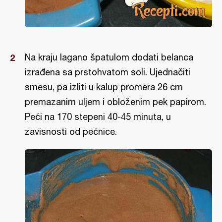
Na kraju lagano špatulom dodati belanca
izrađena sa prstohvatom soli. Ujednačiti
smesu, pa izliti u kalup promera 26 cm
premazanim uljem i obloženim pek papirom.
Peći na 170 stepeni 40-45 minuta, u
zavisnosti od pećnice.