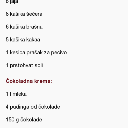
8 jaja
8 kašika šećera
6 kašika brašna
5 kašika kakaa
1 kesica prašak za pecivo
1 prstohvat soli
Čokoladna krema:
1 l mleka
4 pudinga od čokolade
150 g čokolade