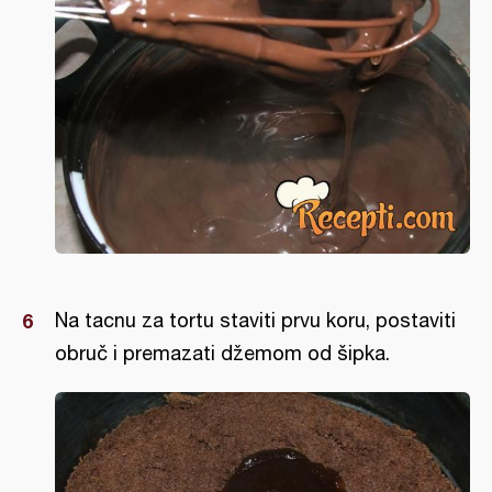
Na tacnu za tortu staviti prvu koru, postaviti
obruč i premazati džemom od šipka.