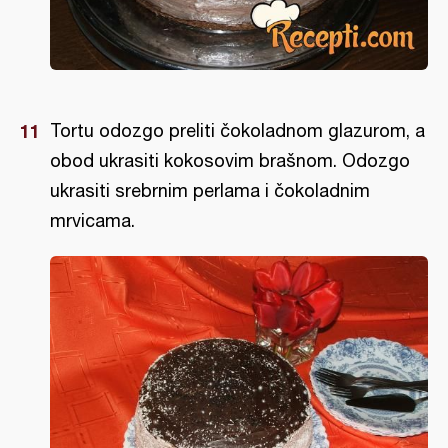
Tortu odozgo preliti čokoladnom glazurom, a
obod ukrasiti kokosovim brašnom. Odozgo
ukrasiti srebrnim perlama i čokoladnim
mrvicama.