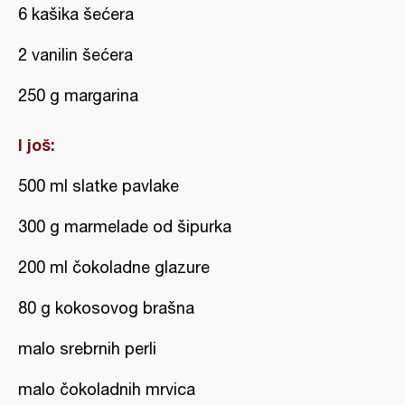
6 kašika šećera
2 vanilin šećera
250 g margarina
I još:
500 ml slatke pavlake
300 g marmelade od šipurka
200 ml čokoladne glazure
80 g kokosovog brašna
malo srebrnih perli
malo čokoladnih mrvica