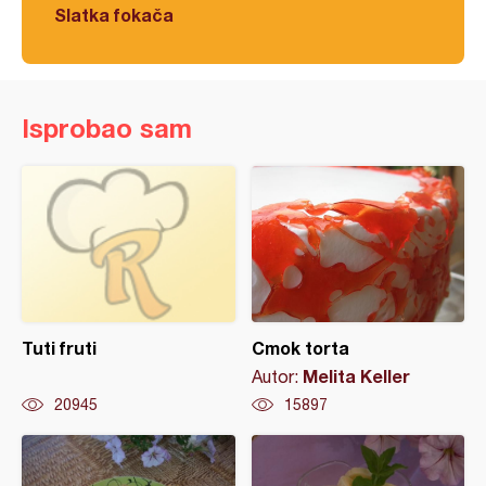
Slatka fokača
Isprobao sam
Tuti fruti
Cmok torta
Melita Keller
Autor:
20945
15897