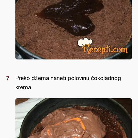
Preko džema naneti polovinu čokoladnog
krema.