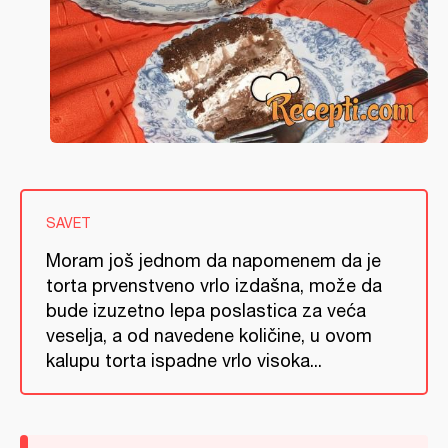
SAVET
Moram još jednom da napomenem da je
torta prvenstveno vrlo izdašna, može da
bude izuzetno lepa poslastica za veća
veselja, a od navedene količine, u ovom
kalupu torta ispadne vrlo visoka...