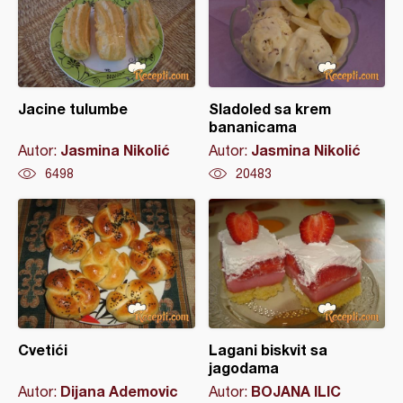
Jacine tulumbe
Sladoled sa krem
bananicama
Jasmina Nikolić
Jasmina Nikolić
Autor:
Autor:
6498
20483
Cvetići
Lagani biskvit sa
jagodama
Dijana Ademovic
BOJANA ILIC
Autor:
Autor: