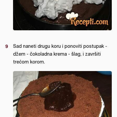
Sad naneti drugu koru i ponoviti postupak -
džem - čokoladna krema - šlag, i završiti
trećom korom.