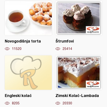
Novogodišnja torta
Štrumfovi
11520
25414
Engleski kolač
Zimski Kolač-Lambada
8205
20330