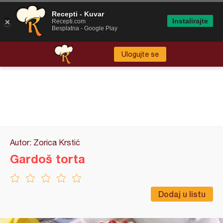
Recepti - Kuvar
Instalirajte
Recepti.com
Besplatna - Google Play
Ulogujte se
Autor: Zorica Krstić
Gardoš torta
Dodaj u listu