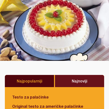
Najpopularniji
Najnoviji
Testo za palačinke
Original testo za američke palačinke