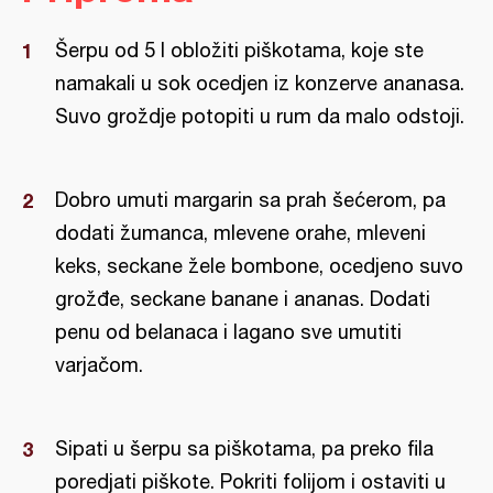
Šerpu od 5 l obložiti piškotama, koje ste
namakali u sok ocedjen iz konzerve ananasa.
Suvo groždje potopiti u rum da malo odstoji.
Dobro umuti margarin sa prah šećerom, pa
dodati žumanca, mlevene orahe, mleveni
keks, seckane žele bombone, ocedjeno suvo
grožđe, seckane banane i ananas. Dodati
penu od belanaca i lagano sve umutiti
varjačom.
Sipati u šerpu sa piškotama, pa preko fila
poredjati piškote. Pokriti folijom i ostaviti u