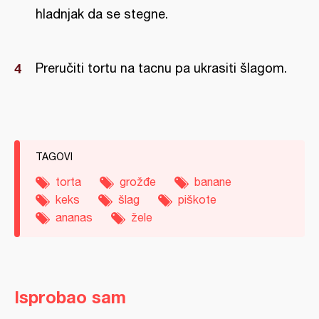
hladnjak da se stegne.
Preručiti tortu na tacnu pa ukrasiti šlagom.
TAGOVI
torta
grožđe
banane
keks
šlag
piškote
ananas
žele
Isprobao sam