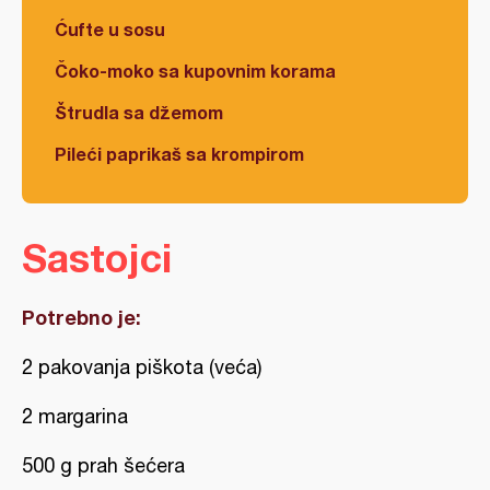
Ćufte u sosu
Čoko-moko sa kupovnim korama
Štrudla sa džemom
Pileći paprikaš sa krompirom
Sastojci
Potrebno je:
2 pakovanja piškota (veća)
2 margarina
500 g prah šećera