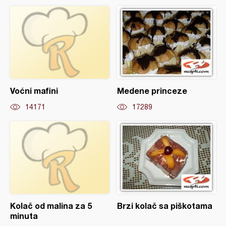
Voćni mafini
Medene princeze
14171
17289
Kolač od malina za 5
Brzi kolač sa piškotama
minuta