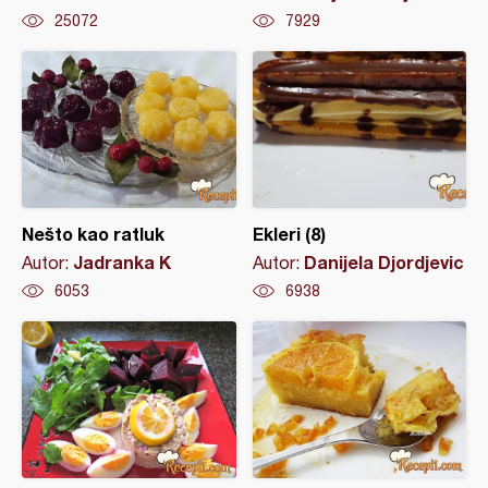
25072
7929
Nešto kao ratluk
Ekleri (8)
Jadranka K
Danijela Djordjevic
Autor:
Autor:
6053
6938