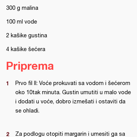
300 g malina
100 ml vode
2 kašike gustina
4 kašike šećera
Priprema
Prvo fil II: Voće prokuvati sa vodom i šećerom
oko 10tak minuta. Gustin umutiti u malo vode
i dodati u voće, dobro izmešati i ostaviti da
se ohladi.
Za podlogu otopiti margarin i umesiti ga sa