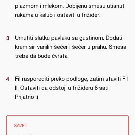
plazmom i mlekom. Dobijenu smesu utisnuti
rukama u kalup i ostaviti u frižider.
Umutiti slatku pavlaku sa gustinom. Dodati
krem sir, vanilin šećer i šećer u prahu. Smesa
treba da bude čvrsta.
Fil rasporediti preko podloge, zatim staviti Fil
II. Ostaviti da odstoji u frižideru 8 sati.
Prijatno :)
SAVET