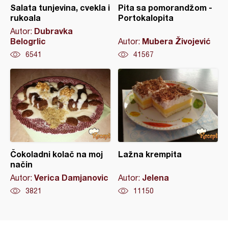
Salata tunjevina, cvekla i
Pita sa pomorandžom -
rukoala
Portokalopita
Dubravka
Autor:
Belogrlic
Mubera Živojević
Autor:
6541
41567
Čokoladni kolač na moj
Lažna krempita
način
Verica Damjanovic
Jelena
Autor:
Autor:
3821
11150