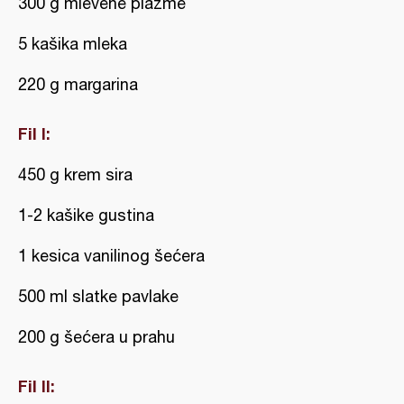
300 g mlevene plazme
5 kašika mleka
220 g margarina
Fil I:
450 g krem sira
1-2 kašike gustina
1 kesica vanilinog šećera
500 ml slatke pavlake
200 g šećera u prahu
Fil II: