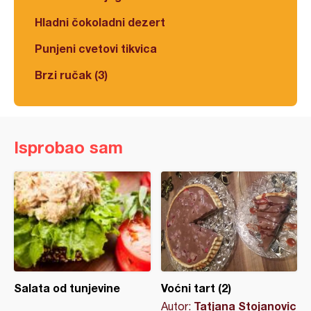
Hladni čokoladni dezert
Punjeni cvetovi tikvica
Brzi ručak (3)
Isprobao sam
Salata od tunjevine
Voćni tart (2)
Tatjana Stojanovic
Autor: