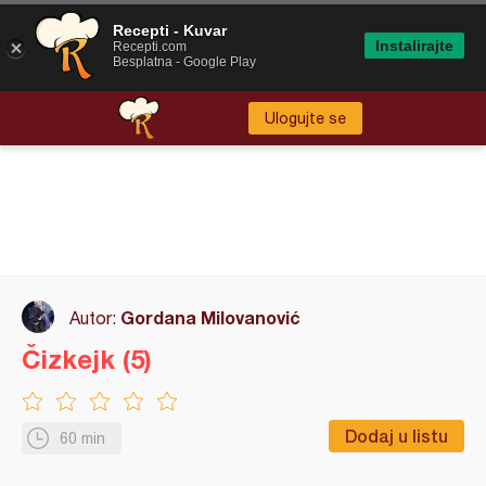
Recepti - Kuvar
Instalirajte
Recepti.com
Besplatna - Google Play
Ulogujte se
Gordana Milovanović
Autor:
Čizkejk (5)
Dodaj u listu
60 min