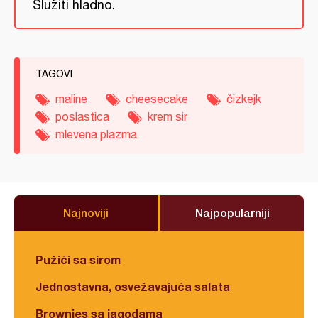
Služiti hladno.
TAGOVI
maline
cheesecake
čizkejk
poslastica
krem sir
mlevena plazma
Najnoviji
Najpopularniji
Pužići sa sirom
Jednostavna, osvežavajuća salata
Brownies sa jagodama