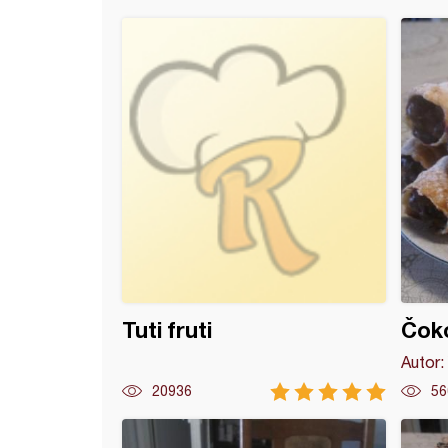
mafini
Tuti fruti
Čoko
Autor:
20936
56
 tortica