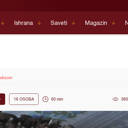
Ishrana
Saveti
Magazin
keksom
O
16
OSOBA
60 min
360