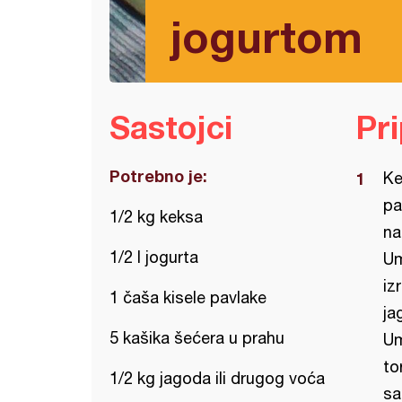
jogurtom
Sastojci
Pr
Potrebno je:
Ke
pa
1/2 kg keksa
na
1/2 l jogurta
Um
iz
1 čaša kisele pavlake
ja
5 kašika šećera u prahu
Um
to
1/2 kg jagoda ili drugog voća
sa