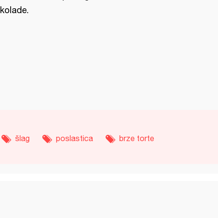
kolade.
šlag
poslastica
brze torte