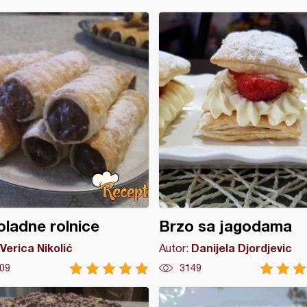
ladne rolnice
Brzo sa jagodama
Verica Nikolić
Danijela Djordjevic
Autor:
09
3149