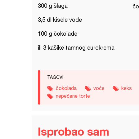
300 g šlaga
čo
3,5 dl kisele vode
100 g čokolade
ili 3 kašike tamnog eurokrema
TAGOVI
čokolada
voće
keks
nepečene torte
Isprobao sam