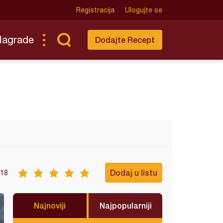
Registracija
Ulogujte se
Nagrade
Dodajte Recept
Dodaj u listu
18
Najnoviji
Najpopularniji