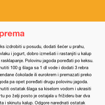
iprema
ks izdrobiti u posudu, dodati šećer u prahu,
vlaku i jogurt, dobro izmešati i rastanjiti u kalup
 rasklapanje. Polovinu jagoda poređati po keksu.
utiti 100 g šlaga sa 1 dl vode i dodati 3 rebra
rendane čokolade ili eurokrem i premazati preko
goda pa opet poređati drugu polovinu jagoda.
utiti ostatak šlaga sa kiselom vodom i ukrasiti
rtu po želji posto je ostajala u frižideru bar dva
ta i skinutu kalup. Odgore narednati ostatak