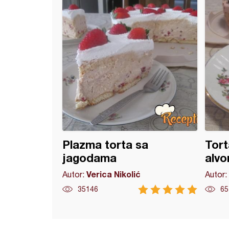
Plazma torta sa
Tor
jagodama
alv
Verica Nikolić
Autor:
Autor:
35146
65