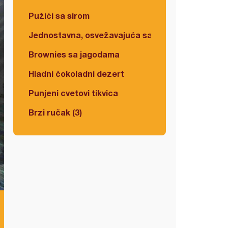
Pužići sa sirom
Jednostavna, osvežavajuća salata
Brownies sa jagodama
Hladni čokoladni dezert
Punjeni cvetovi tikvica
Brzi ručak (3)