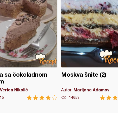
ta sa čokoladnom
Moskva šnite (2)
om
Verica Nikolić
Marijana Adamov
Autor:
15
14658