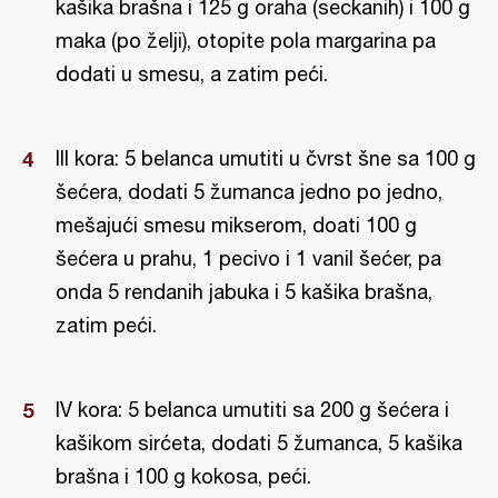
kašika brašna i 125 g oraha (seckanih) i 100 g
maka (po želji), otopite pola margarina pa
dodati u smesu, a zatim peći.
III kora: 5 belanca umutiti u čvrst šne sa 100 g
šećera, dodati 5 žumanca jedno po jedno,
mešajući smesu mikserom, doati 100 g
šećera u prahu, 1 pecivo i 1 vanil šećer, pa
onda 5 rendanih jabuka i 5 kašika brašna,
zatim peći.
IV kora: 5 belanca umutiti sa 200 g šećera i
kašikom sirćeta, dodati 5 žumanca, 5 kašika
brašna i 100 g kokosa, peći.