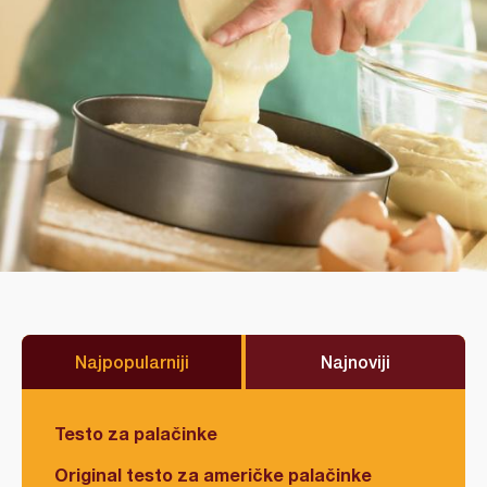
Najpopularniji
Najnoviji
Testo za palačinke
Original testo za američke palačinke