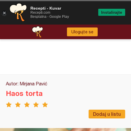
Recepti - Kuvar
Instalirajte
Recepti.com
Besplatna - Google Play
Ulogujte se
Autor: Mirjana Pavić
Haos torta
Dodaj u listu