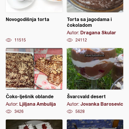
Novogodišnja torta
Torta sa jagodama i
čokoladom
Dragana Skular
Autor:
11515
24112
Čoko-lješnik oblande
Švarcvald desert
Ljiljana Ambulija
Jovanka Barosevic
Autor:
Autor:
3426
5628