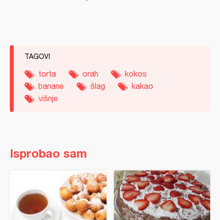
TAGOVI
torta
orah
kokos
banane
šlag
kakao
višnje
Isprobao sam