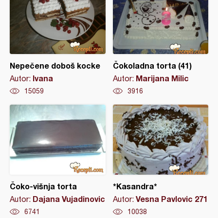
Nepečene doboš kocke
Čokoladna torta (41)
Ivana
Marijana Milic
Autor:
Autor:
15059
3916
Čoko-višnja torta
*Kasandra*
Dajana Vujadinovic
Vesna Pavlovic 271
Autor:
Autor:
6741
10038