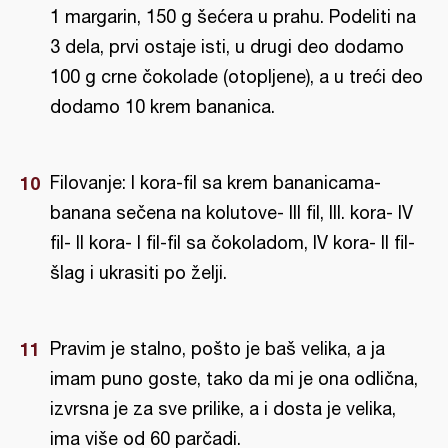
1 margarin, 150 g šećera u prahu. Podeliti na
3 dela, prvi ostaje isti, u drugi deo dodamo
100 g crne čokolade (otopljene), a u treći deo
dodamo 10 krem bananica.
Filovanje: I kora-fil sa krem bananicama-
banana sečena na kolutove- III fil, III. kora- IV
fil- II kora- I fil-fil sa čokoladom, IV kora- II fil-
šlag i ukrasiti po želji.
Pravim je stalno, pošto je baš velika, a ja
imam puno goste, tako da mi je ona odlična,
izvrsna je za sve prilike, a i dosta je velika,
ima više od 60 parčadi.