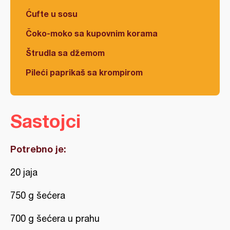
Ćufte u sosu
Čoko-moko sa kupovnim korama
Štrudla sa džemom
Pileći paprikaš sa krompirom
Sastojci
Potrebno je:
20 jaja
750 g šećera
700 g šećera u prahu