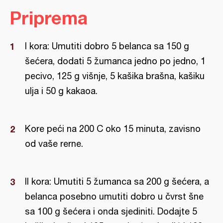
Priprema
I kora: Umutiti dobro 5 belanca sa 150 g
šećera, dodati 5 žumanca jedno po jedno, 1
pecivo, 125 g višnje, 5 kašika brašna, kašiku
ulja i 50 g kakaoa.
Kore peći na 200 C oko 15 minuta, zavisno
od vaše rerne.
II kora: Umutiti 5 žumanca sa 200 g šećera, a
belanca posebno umutiti dobro u čvrst šne
sa 100 g šećera i onda sjediniti. Dodajte 5