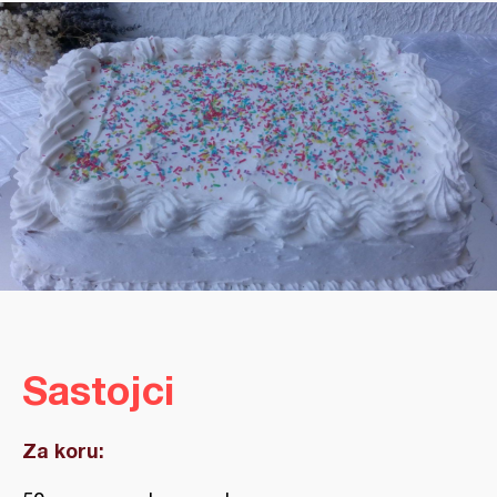
Sastojci
Za koru: