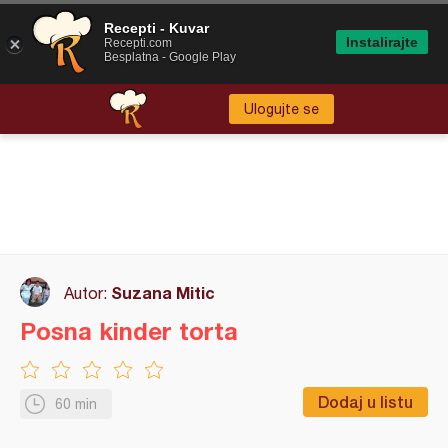
Recepti - Kuvar
Instalirajte
Recepti.com
Besplatna - Google Play
Ulogujte se
Suzana Mitic
Autor:
Posna kinder torta
Dodaj u listu
60 min