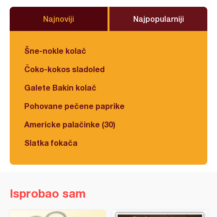
Najnoviji
Najpopularniji
Šne-nokle kolač
Čoko-kokos sladoled
Galete Bakin kolač
Pohovane pečene paprike
Americke palačinke (30)
Slatka fokača
Isprobao sam