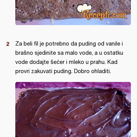
Za beli fil je potrebno da puding od vanile i
brašno sjedinite sa malo vode, a u ostatku
vode dodajte šećer i mleko u prahu. Kad
provri zakuvati puding. Dobro ohladiti.