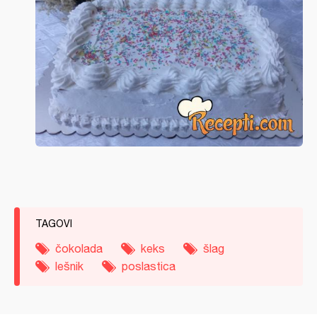
TAGOVI
čokolada
keks
šlag
lešnik
poslastica