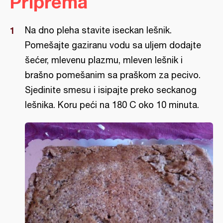
Priprema
Na dno pleha stavite iseckan lešnik.
Pomešajte gaziranu vodu sa uljem dodajte
šećer, mlevenu plazmu, mleven lešnik i
brašno pomešanim sa praškom za pecivo.
Sjedinite smesu i isipajte preko seckanog
lešnika. Koru peći na 180 C oko 10 minuta.