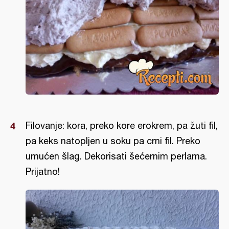
Filovanje: kora, preko kore erokrem, pa žuti fil,
pa keks natopljen u soku pa crni fil. Preko
umućen šlag. Dekorisati šećernim perlama.
Prijatno!