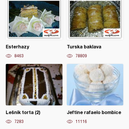
Esterhazy
Turska baklava
8463
78809
Lešnik torta (2)
Jeftine rafaelo bombice
7283
11116