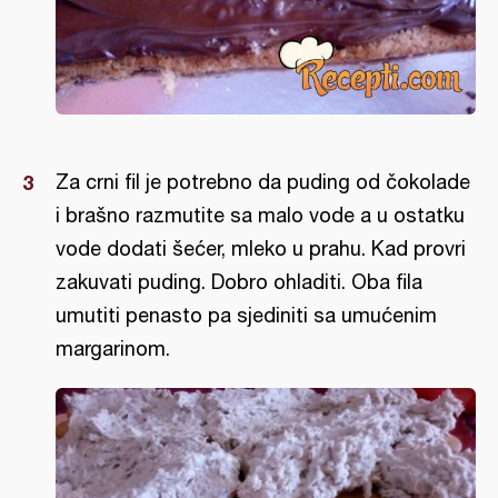
Za crni fil je potrebno da puding od čokolade
i brašno razmutite sa malo vode a u ostatku
vode dodati šećer, mleko u prahu. Kad provri
zakuvati puding. Dobro ohladiti. Oba fila
umutiti penasto pa sjediniti sa umućenim
margarinom.