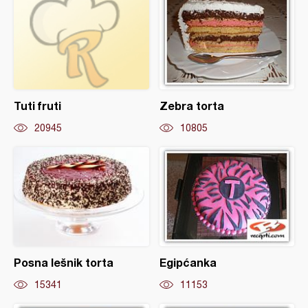
Tuti fruti
Zebra torta
20945
10805
Posna lešnik torta
Egipćanka
15341
11153