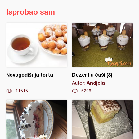
Isprobao sam
Novogodišnja torta
Dezert u čaši (3)
Andjela
Autor:
11515
6296