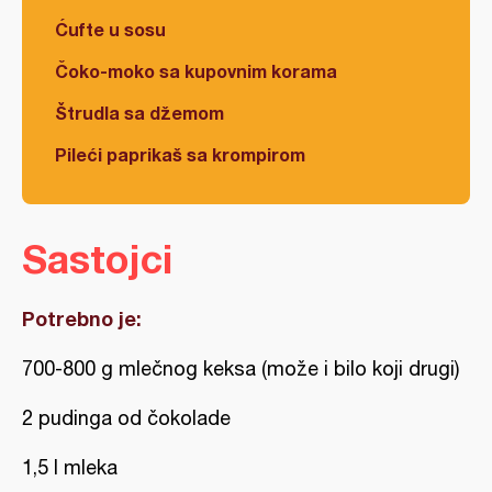
Ćufte u sosu
Čoko-moko sa kupovnim korama
Štrudla sa džemom
Pileći paprikaš sa krompirom
Sastojci
Potrebno je:
700-800 g mlečnog keksa (može i bilo koji drugi)
2 pudinga od čokolade
1,5 l mleka