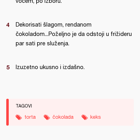
voćem, po izboru.
Dekorisati šlagom, rendanom
čokoladom...Poželjno je da odstoji u frižideru
par sati pre služenja.
Izuzetno ukusno i izdašno.
TAGOVI
torta
čokolada
keks