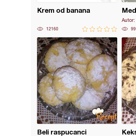
Krem od banana
Med
Autor:
12160
99
i za Deda Mraza :)
Beli raspucanci
Keks