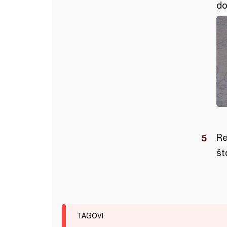
do
Re
št
TAGOVI