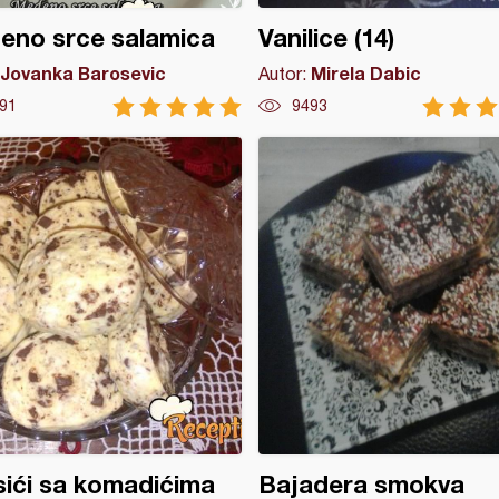
eno srce salamica
Vanilice (14)
Jovanka Barosevic
Mirela Dabic
Autor:
91
9493
ići sa komadićima
Bajadera smokva