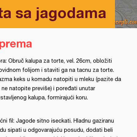
ta sa jagodama
iprema
ra: Obruč kalupa za torte, vel. 26cm, obložiti
ovidnom folijom i staviti ga na tacnu za torte.
azma keks u komadu natopiti u mleku (pazite da
 ne natopite previše) i poređati unutar
stavljenog kalupa, formirajući koru.
ćni fil: Jagode sitno iseckati. Hladnu gaziranu
du sipati u odgovarajuću posudu, dodati beli