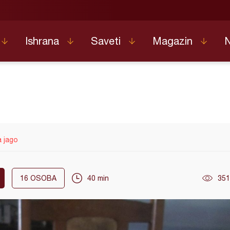
Ishrana
Saveti
Magazin
a jago
16
OSOBA
40 min
351