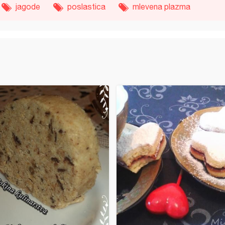
jagode
poslastica
mlevena plazma