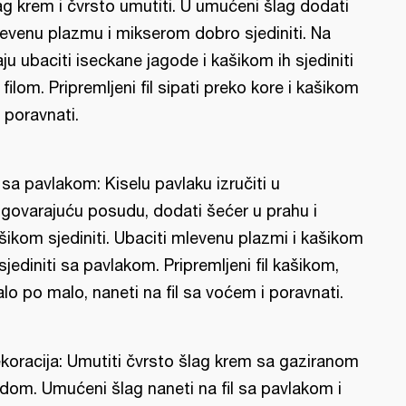
ag krem i čvrsto umutiti. U umućeni šlag dodati
evenu plazmu i mikserom dobro sjediniti. Na
aju ubaciti iseckane jagode i kašikom ih sjediniti
 filom. Pripremljeni fil sipati preko kore i kašikom
 poravnati.
l sa pavlakom: Kiselu pavlaku izručiti u
govarajuću posudu, dodati šećer u prahu i
šikom sjediniti. Ubaciti mlevenu plazmi i kašikom
 sjediniti sa pavlakom. Pripremljeni fil kašikom,
lo po malo, naneti na fil sa voćem i poravnati.
koracija: Umutiti čvrsto šlag krem sa gaziranom
dom. Umućeni šlag naneti na fil sa pavlakom i