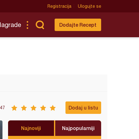
Registracija
Ulogujte se
Nagrade
Dodajte Recept
Dodaj u listu
47
Najnoviji
Najpopularniji