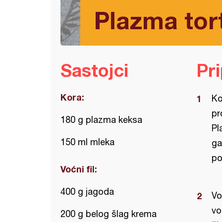
Plazma tor
Sastojci
Pr
Kora:
Ko
pr
180 g plazma keksa
Pl
150 ml mleka
ga
po
Voćni fil:
400 g jagoda
Vo
vo
200 g belog šlag krema