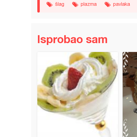
šlag
plazma
pavlaka
Isprobao sam
 torta (MInions)