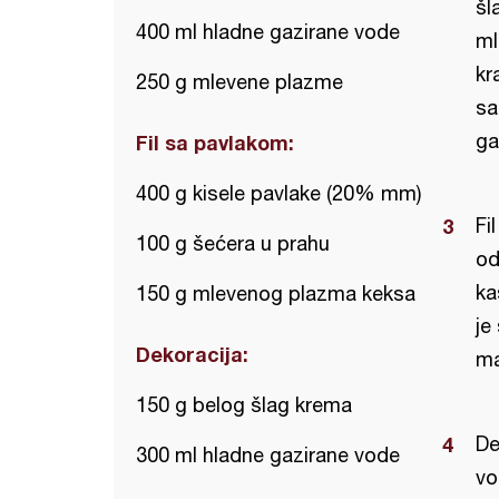
šl
400 ml hladne gazirane vode
ml
kr
250 g mlevene plazme
sa
ga
Fil sa pavlakom:
400 g kisele pavlake (20% mm)
Fi
100 g šećera u prahu
od
ka
150 g mlevenog plazma keksa
je
Dekoracija:
ma
150 g belog šlag krema
De
300 ml hladne gazirane vode
vo