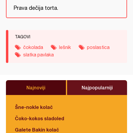
Prava dečija torta.
TAGOVI
čokolada
lešnik
poslastica
slatka pavlaka
Najnoviji
Najpopularniji
Šne-nokle kolač
Čoko-kokos sladoled
Galete Bakin kolač