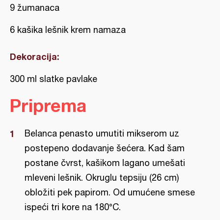
9 žumanaca
6 kašika lešnik krem namaza
Dekoracija:
300 ml slatke pavlake
Priprema
Belanca penasto umutiti mikserom uz
postepeno dodavanje šećera. Kad šam
postane čvrst, kašikom lagano umešati
mleveni lešnik. Okruglu tepsiju (26 cm)
obložiti pek papirom. Od umućene smese
ispeći tri kore na 180°C.