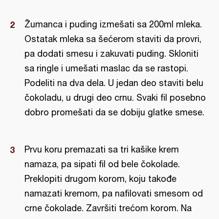
Žumanca i puding izmešati sa 200ml mleka.
Ostatak mleka sa šećerom staviti da provri,
pa dodati smesu i zakuvati puding. Skloniti
sa ringle i umešati maslac da se rastopi.
Podeliti na dva dela. U jedan deo staviti belu
čokoladu, u drugi deo crnu. Svaki fil posebno
dobro promešati da se dobiju glatke smese.
Prvu koru premazati sa tri kašike krem
namaza, pa sipati fil od bele čokolade.
Preklopiti drugom korom, koju takođe
namazati kremom, pa nafilovati smesom od
crne čokolade. Završiti trećom korom. Na