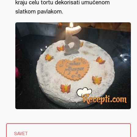
kraju celu tortu dekorisati umućenom
slatkom pavlakom.
SAVET