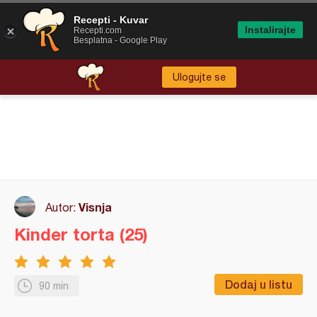
Recepti - Kuvar
Instalirajte
Recepti.com
Besplatna - Google Play
Ulogujte se
Visnja
Autor:
Kinder torta (25)
Dodaj u listu
90 min