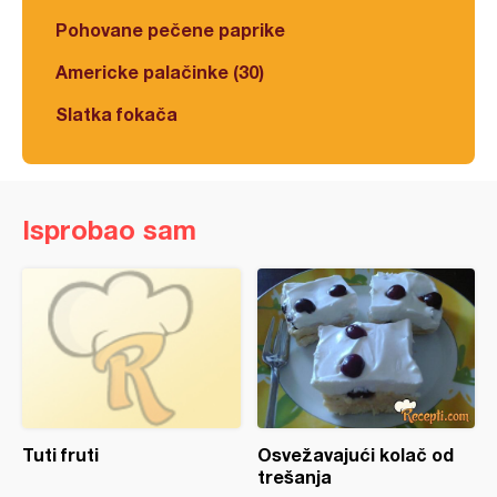
Pohovane pečene paprike
Americke palačinke (30)
Slatka fokača
Isprobao sam
Tuti fruti
Osvežavajući kolač od
trešanja