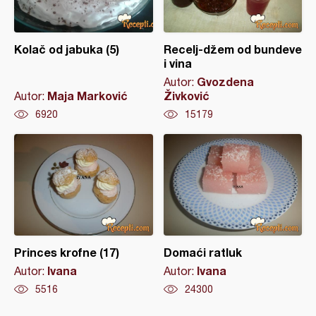
Kolač od jabuka (5)
Recelj-džem od bundeve
i vina
Gvozdena
Autor:
Maja Marković
Živković
Autor:
6920
15179
Princes krofne (17)
Domaći ratluk
Ivana
Ivana
Autor:
Autor:
5516
24300