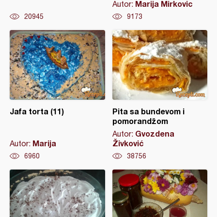
Marija Mirkovic
Autor:
20945
9173
Jafa torta (11)
Pita sa bundevom i
pomorandžom
Gvozdena
Autor:
Marija
Živković
Autor:
6960
38756