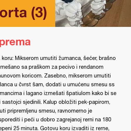
rta (3)
iprema
 koru: Mikserom umutiti žumanca, šećer, brašno
mešano sa praškom za pecivo i rendanom
munovom koricom. Zasebno, mikserom umutiti
lanca u čvrst šam, dodati u umućenu smesu ss
mancima i lagano izmešati špatiulom kako bi se
i sastojci sjedinili. Kalup obložiti pek-papirom,
uti pripremljenu smesu, ravnomerno je
sporediti i peći u dobro zagrejanoj rerni na 180
epeni 25 minuta. Gotovu koru izvaditi iz rerne,