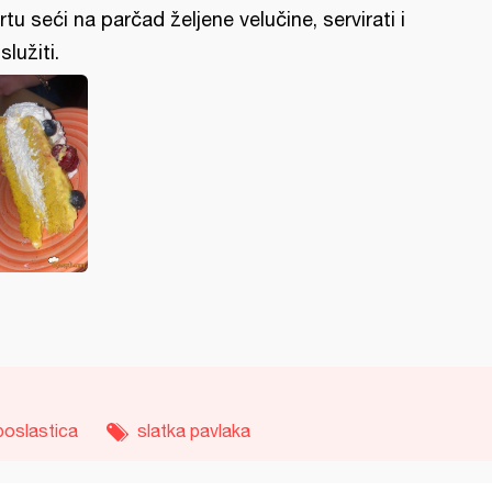
rtu seći na parčad željene velučine, servirati i
služiti.
poslastica
slatka pavlaka