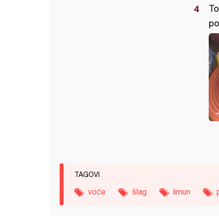
To
po
TAGOVI
voće
šlag
limun