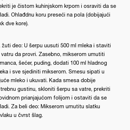
ekriti je čistom kuhinjskom krpom i osraviti da se
ladi. Ohlađdnu koru preseći na pola (dobijajući
kk dve kore).
 žuti deo: U šerpu uusuti 500 ml mleka i staviti
 vatru da provri. Zasebno, mikserom umutiti
manca, šećer, puding, dodati 100 ml hladnog
eka i sve sjediniti mikserom. Smesu sipati u
ijuće mleko i ukuvati. Kada smesa dobije
trebnu gustinu, skloniti šerpu sa vatre, prekriti
ovidnom prianjajućom folijom i ostaviti da se
ladi. Za beli deo: Mikserom umutitu slatku
vlaku u čvrst šlag.