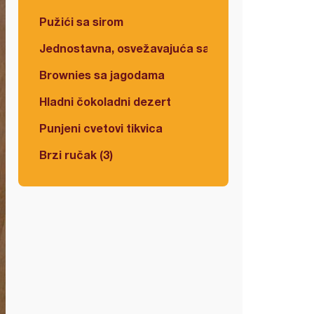
Pužići sa sirom
Jednostavna, osvežavajuća salata
Brownies sa jagodama
Hladni čokoladni dezert
Punjeni cvetovi tikvica
Brzi ručak (3)