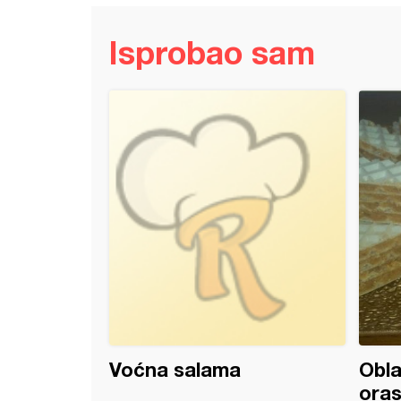
Isprobao sam
mele
Voćna salama
Obla
ora