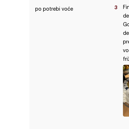
Fi
po potrebi voće
de
Go
de
pr
vo
fr