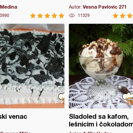
Medina
Vesna Pavlovic 271
Autor:
3990
11329
ski venac
Sladoled sa kafom,
lešnicim i čokolado