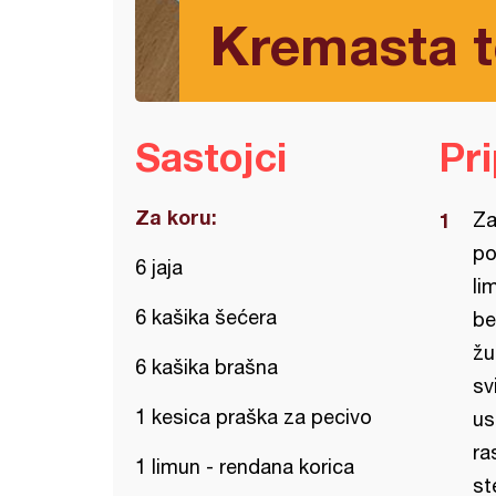
Kremasta to
Sastojci
Pr
Za koru:
Za
po
6 jaja
li
6 kašika šećera
be
žu
6 kašika brašna
sv
1 kesica praška za pecivo
us
ra
1 limun - rendana korica
st