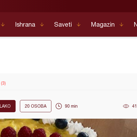
Ishrana
Saveti
Magazin
(3)
LAKO
20
OSOBA
90 min
41