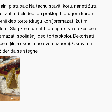
nalni pistuoak: Na tacnu staviti koru, naneti žutui
o, zatim beli deo, pa preklopiti drugom korom.
rnji deo torte (drugu koru)premazati žutim
lom. Šlag krem umutiti po uputstvu sa kesice i
emazati spoljašnji deo torte(okolo). Dekorisati
ćem (ili je ukrasiti po svom izboru). Osraviti u
ižider da se stegne.