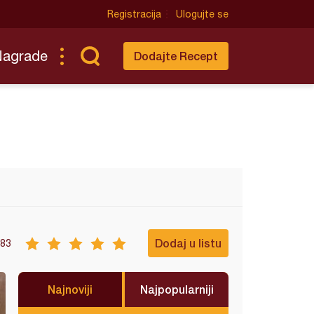
Registracija
Ulogujte se
Nagrade
Dodajte Recept
Dodaj u listu
83
Najnoviji
Najpopularniji