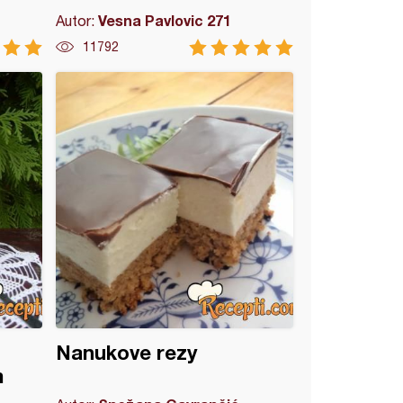
Vesna Pavlovic 271
Autor:
11792
Nanukove rezy
m