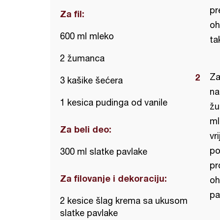
pr
Za fil:
oh
600 ml mleko
ta
2 žumanca
Za
3 kašike šećera
na
1 kesica pudinga od vanile
žu
ml
Za beli deo:
vr
po
300 ml slatke pavlake
pr
Za filovanje i dekoraciju:
oh
pa
2 kesice šlag krema sa ukusom
slatke pavlake