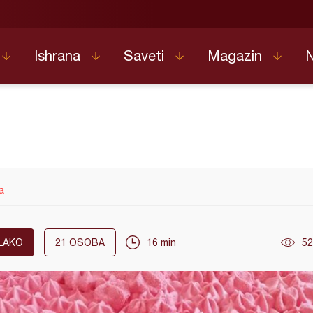
Ishrana
Saveti
Magazin
a
LAKO
21
OSOBA
16 min
52