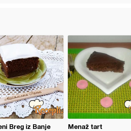
ni Breg iz Banje
Menaž tart