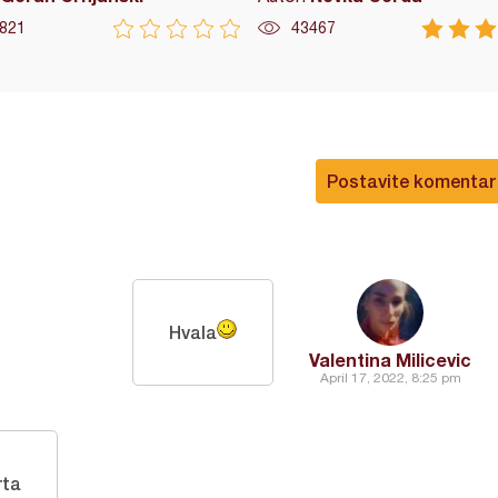
821
43467
Postavite komentar
Hvala
Valentina Milicevic
April 17, 2022, 8:25 pm
rta