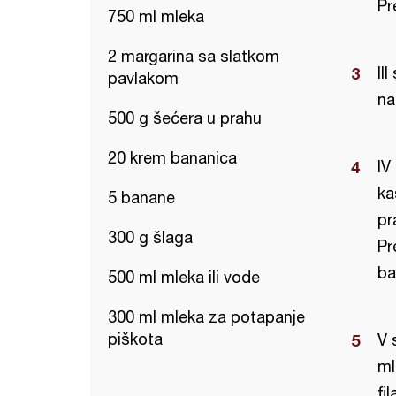
Pr
750 ml mleka
2 margarina sa slatkom
II
pavlakom
na
500 g šećera u prahu
20 krem bananica
IV
ka
5 banane
pr
300 g šlaga
Pr
ba
500 ml mleka ili vode
300 ml mleka za potapanje
piškota
V 
ml
fi