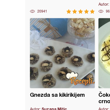
Autor:
20941
96
va (2)
Gnezda sa kikirikijem
Čok
crno
Suzana Mitic
Autor:
Autor: