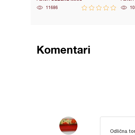
11686
10
Komentari
Odlična to