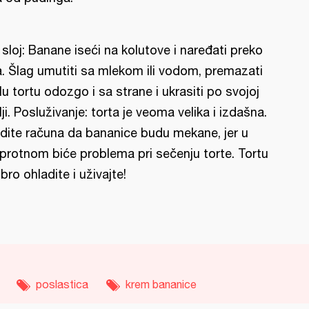
I sloj: Banane iseći na kolutove i naređati preko
la. Šlag umutiti sa mlekom ili vodom, premazati
lu tortu odozgo i sa strane i ukrasiti po svojoj
lji. Posluživanje: torta je veoma velika i izdašna.
dite računa da bananice budu mekane, jer u
protnom biće problema pri sečenju torte. Tortu
bro ohladite i uživajte!
poslastica
krem bananice