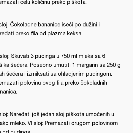
emazati celu količinu preko piškota.
I sloj: Čokoladne bananice iseći po dužini i
ređati preko fila od plazma keksa.
 sloj: Skuvati 3 pudinga u 750 ml mleka sa 6
šika šećera. Posebno umutiti 1 margarin sa 250 g
ah šećera i izmiksati sa ohladjenim pudingom.
emazati polovinu ovog fila preko čokoladnih
nanica.
sloj: Naređati još jedan sloj piškota umočenih u
ako mleko. VI sloj: Premazati drugom polovinom
la od pudinga.