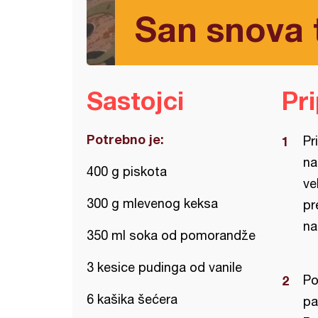
San snova 
Sastojci
Pr
Potrebno je:
Pr
na
400 g piskota
ve
300 g mlevenog keksa
pr
na
350 ml soka od pomorandže
3 kesice pudinga od vanile
Po
6 kašika šećera
pa