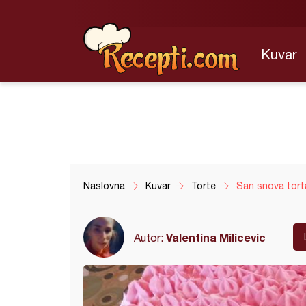
Kuvar
Naslovna
Kuvar
Torte
San snova tort
Valentina Milicevic
Autor: