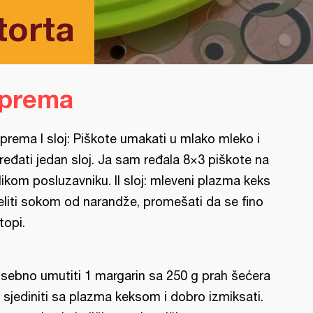
torta
iprema
iprema I sloj: Piškote umakati u mlako mleko i
ređati jedan sloj. Ja sam ređala 8×3 piškote na
likom posluzavniku. II sloj: mleveni plazma keks
eliti sokom od narandže, promešati da se fino
topi.
sebno umutiti 1 margarin sa 250 g prah šećera
 sjediniti sa plazma keksom i dobro izmiksati.