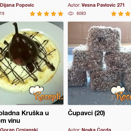
Dijana Popovic
Vesna Pavlovic 271
Autor:
19
6083
oladna Kruška u
Čupavci (20)
m vinu
Goran Crnjanski
Novka Ćorda
Autor: