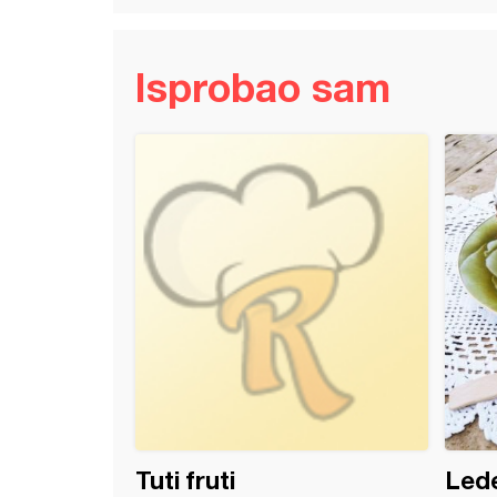
Isprobao sam
onka
Tuti fruti
Lede