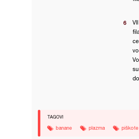
VI
fi
ce
vo
Vo
su
do
TAGOVI
banane
plazma
piškote