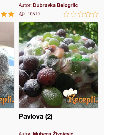
Dubravka Belogrlic
Autor:
10519
Pavlova (2)
Mubera Živojević
Autor: