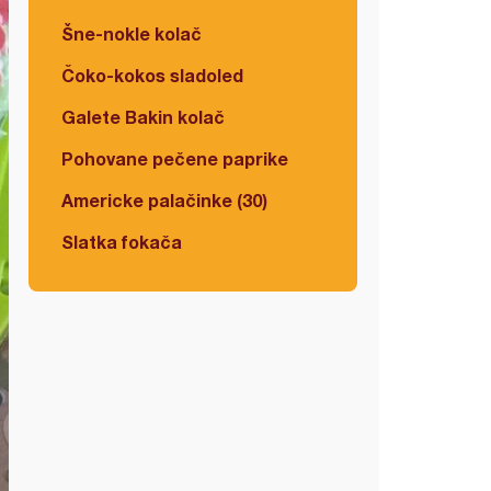
Šne-nokle kolač
Čoko-kokos sladoled
Galete Bakin kolač
Pohovane pečene paprike
Americke palačinke (30)
Slatka fokača