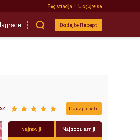
Registracija
Ulogujte se
Nagrade
Dodajte Recept
Dodaj u listu
92
Najnoviji
Najpopularniji