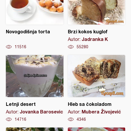
Novogodišnja torta
Brzi kokos kuglof
Jadranka K
Autor:
11516
55280
Letnji desert
Hleb sa čokoladom
Jovanka Barosevic
Mubera Živojević
Autor:
Autor:
14716
4346