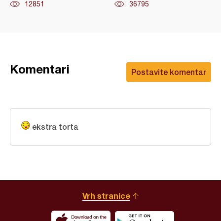
12851
36795
Komentari
Postavite komentar
ekstra torta
Vrh stranice