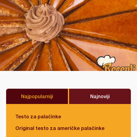
Najpopularniji
Najnoviji
Testo za palačinke
Original testo za američke palačinke