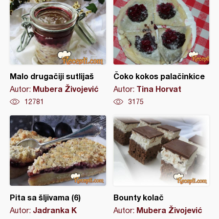
Malo drugačiji sutlijaš
Čoko kokos palačinkice
Mubera Živojević
Tina Horvat
Autor:
Autor:
12781
3175
Pita sa šljivama (6)
Bounty kolač
Jadranka K
Mubera Živojević
Autor:
Autor: