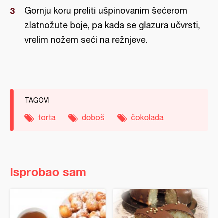
Gornju koru preliti ušpinovanim šećerom
zlatnožute boje, pa kada se glazura učvrsti,
vrelim nožem seći na režnjeve.
TAGOVI
torta
doboš
čokolada
Isprobao sam