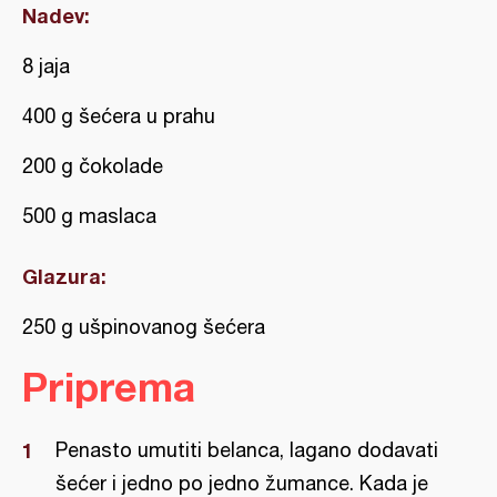
Nadev:
8 jaja
400 g šećera u prahu
200 g čokolade
500 g maslaca
Glazura:
250 g ušpinovanog šećera
Priprema
Penasto umutiti belanca, lagano dodavati
šećer i jedno po jedno žumance. Kada je