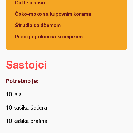
Ćufte u sosu
Čoko-moko sa kupovnim korama
Štrudla sa džemom
Pileći paprikaš sa krompirom
Sastojci
Potrebno je:
10 jaja
10 kašika šećera
10 kašika brašna