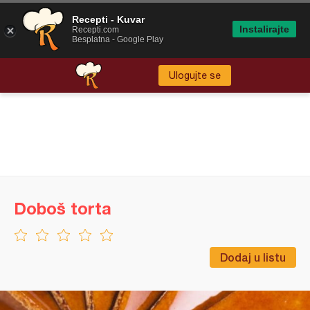
Recepti - Kuvar
Instalirajte
Recepti.com
Besplatna - Google Play
Ulogujte se
Doboš torta
Dodaj u listu