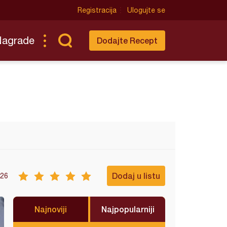
Registracija
Ulogujte se
Nagrade
Dodajte Recept
Dodaj u listu
26
Najnoviji
Najpopularniji