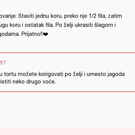
lovanje: Staviti jednu koru, preko nje 1/2 fila, zatim
ugu koru i ostatak fila. Po želji ukrasiti šlagom i
godama. Prijatno!!❤️
VET
u tortu možete korigovati po želji i umesto jagoda
istiti neko drugo voće.