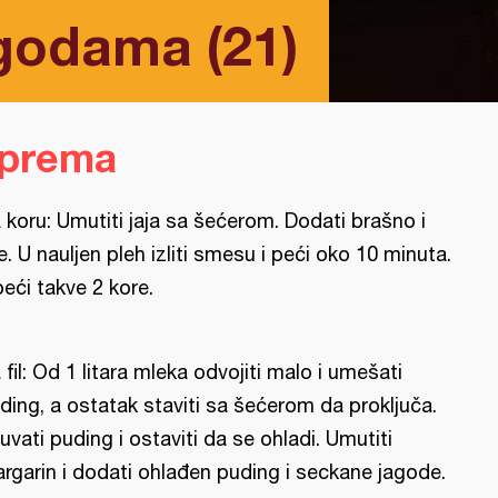
agodama (21)
iprema
 koru: Umutiti jaja sa šećerom. Dodati brašno i
je. U nauljen pleh izliti smesu i peći oko 10 minuta.
peći takve 2 kore.
 fil: Od 1 litara mleka odvojiti malo i umešati
ding, a ostatak staviti sa šećerom da proključa.
uvati puding i ostaviti da se ohladi. Umutiti
rgarin i dodati ohlađen puding i seckane jagode.