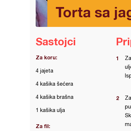
Torta sa j
Sastojci
Pr
Za koru:
Za
ul
4 jajeta
Is
4 kašika šećera
4 kašika brašna
Za
pu
1 kašika ulja
Sk
ma
Za fil: