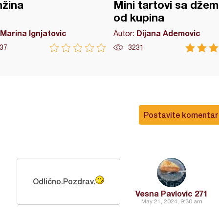
nžina
Mini tartovi sa dže
od kupina
Marina Ignjatovic
Dijana Ademovic
Autor:
37
3231
Postavite komentar
Odlično.Pozdrav.
Vesna Pavlovic 271
May 21, 2024, 9:30 am