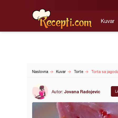
Kuvar
Naslovna
Kuvar
Torte
Torta sa jagod
Jovana Radojevic
Autor:
L