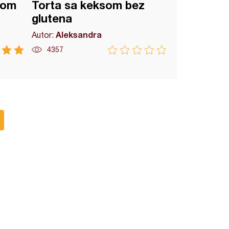
mom
Torta sa keksom bez
glutena
Aleksandra
Autor:
4357