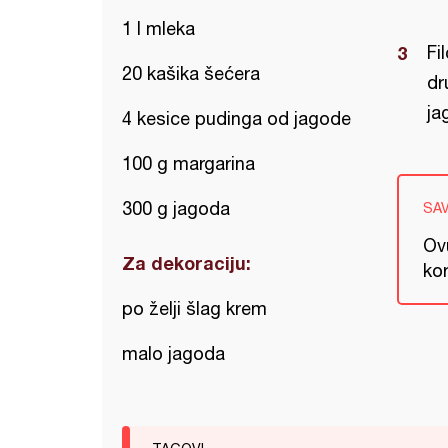
1 l mleka
Fi
20 kašika šećera
dr
ja
4 kesice pudinga od jagode
100 g margarina
300 g jagoda
SA
Ov
Za dekoraciju:
kor
po želji šlag krem
malo jagoda