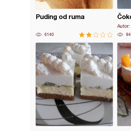
Puding od ruma
Čoko
Autor:
6140
84
 sa keksom bez glutena