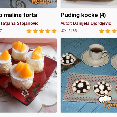
 malina torta
Puding kocke (4)
Tatjana Stojanovic
Danijela Djordjevic
Autor:
71
8468