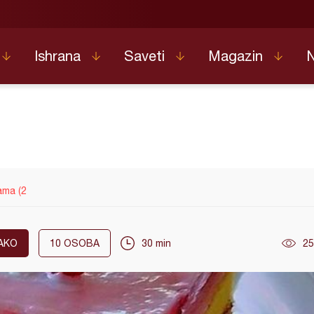
Ishrana
Saveti
Magazin
ama (2
AKO
10
OSOBA
30 min
25