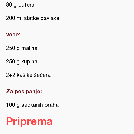
80 g putera
200 ml slatke pavlake
Voće:
250 g malina
250 g kupina
2+2 kašike šećera
Za posipanje:
100 g seckanih oraha
Priprema