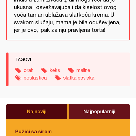
ukusna i osvežavajuća i da kiselost ovog
voća taman ublažava slatkoću krema. U
svakom slučaju, mama je bila oduševljena,
jer je ovo, ipak za nju pravljena torta!
TAGOVI
orah
keks
maline
poslastica
slatka pavlaka
Najnoviji
Najpopularniji
Pužići sa sirom