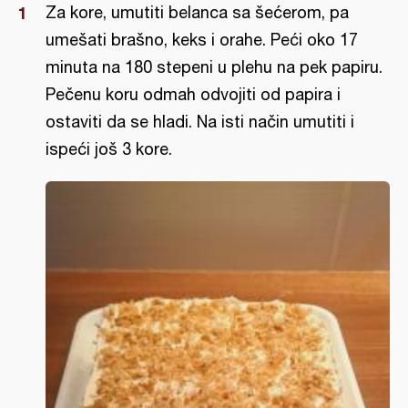
Za kore, umutiti belanca sa šećerom, pa
umešati brašno, keks i orahe. Peći oko 17
minuta na 180 stepeni u plehu na pek papiru.
Pečenu koru odmah odvojiti od papira i
ostaviti da se hladi. Na isti način umutiti i
ispeći još 3 kore.