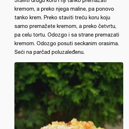
Staviti drugu koru i nji tanko premazati
kremom, a preko njega maline, pa ponovo
tanko krem. Preko staviti treću koru koju
samo premažete kremom, a preko četvrtu,
pa celu tortu. Odozgo i sa strane premazati
kremom. Odozgo posuti seckanim orasima.
Seći na parčad poluzaleđenu.