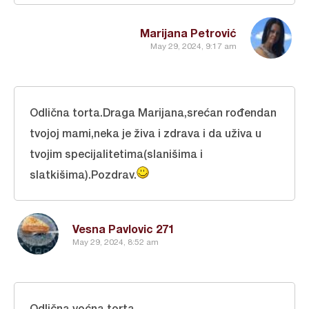
Marijana Petrović
May 29, 2024, 9:17 am
Odlična torta.Draga Marijana,srećan rođendan
tvojoj mami,neka je živa i zdrava i da uživa u
tvojim specijalitetima(slanišima i
slatkišima).Pozdrav.
Vesna Pavlovic 271
May 29, 2024, 8:52 am
Odlična voćna torta