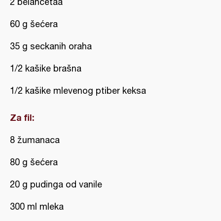
2 belancetaa
60 g šećera
35 g seckanih oraha
1/2 kašike brašna
1/2 kašike mlevenog ptiber keksa
Za fil:
8 žumanaca
80 g šećera
20 g pudinga od vanile
300 ml mleka