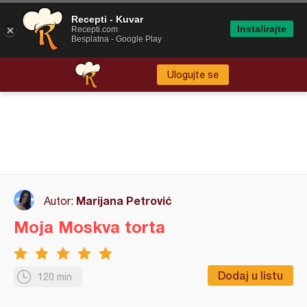
Recepti - Kuvar
Instalirajte
Recepti.com
Besplatna - Google Play
Ulogujte se
Marijana Petrović
Autor:
Moja Moskva torta
Dodaj u listu
120 min