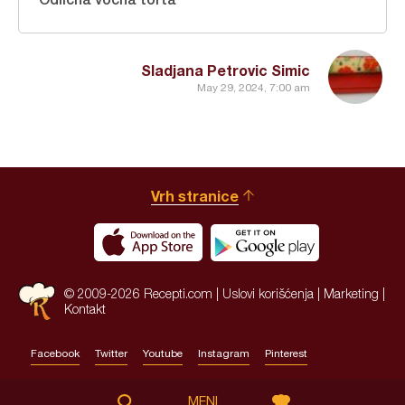
Sladjana Petrovic Simic
May 29, 2024, 7:00 am
Vrh stranice
© 2009-2026 Recepti.com |
Uslovi korišćenja
|
Marketing
|
Kontakt
Facebook
Twitter
Youtube
Instagram
Pinterest
Site by:
HALO