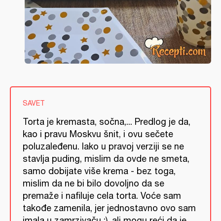
SAVET
Torta je kremasta, sočna,... Predlog je da,
kao i pravu Moskvu šnit, i ovu sečete
poluzaleđenu. Iako u pravoj verziji se ne
stavlja puding, mislim da ovde ne smeta,
samo dobijate više krema - bez toga,
mislim da ne bi bilo dovoljno da se
premaže i nafiluje cela torta. Voće sam
takođe zamenila, jer jednostavno ovo sam
imala u zamrzivaču :), ali mogu reći da je