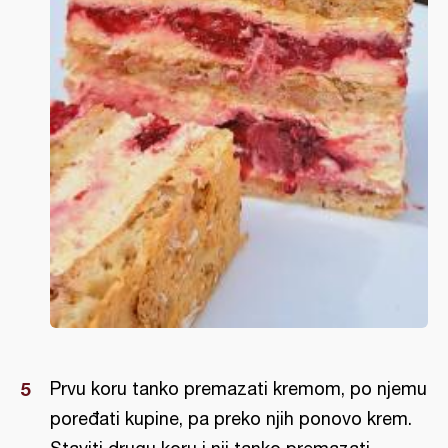
Prvu koru tanko premazati kremom, po njemu
poređati kupine, pa preko njih ponovo krem.