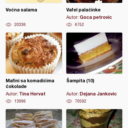
Voćna salama
Vafel palačinke
Goca petrovic
Autor:
20336
6752
Mafini sa komadićima
Šampita (10)
čokolade
Tina Horvat
Dejana Jankovic
Autor:
Autor:
13996
70592