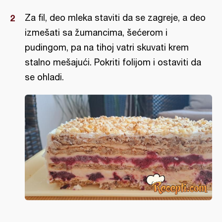
Za fil, deo mleka staviti da se zagreje, a deo
izmešati sa žumancima, šećerom i
pudingom, pa na tihoj vatri skuvati krem
stalno mešajući. Pokriti folijom i ostaviti da
se ohladi.