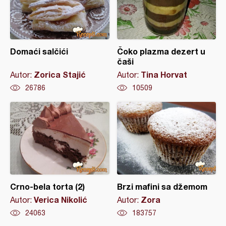
Domaći salčići
Čoko plazma dezert u
čaši
Zorica Stajić
Tina Horvat
Autor:
Autor:
26786
10509
Crno-bela torta (2)
Brzi mafini sa džemom
Verica Nikolić
Zora
Autor:
Autor:
24063
183757