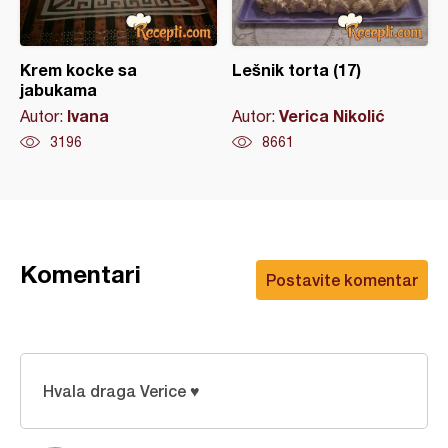
Krem kocke sa
Lešnik torta (17)
jabukama
Ivana
Verica Nikolić
Autor:
Autor:
3196
8661
Komentari
Postavite komentar
Hvala draga Verice ♥