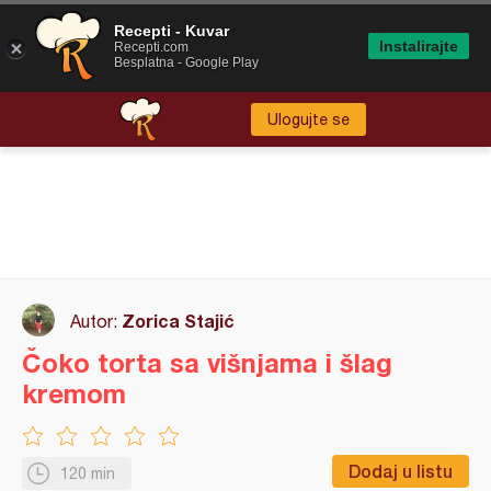
Recepti - Kuvar
Instalirajte
Recepti.com
Besplatna - Google Play
Ulogujte se
Zorica Stajić
Autor:
Čoko torta sa višnjama i šlag
kremom
Dodaj u listu
120 min