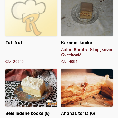
Tuti fruti
Karamel kocke
Sandra Stojiljković
Autor:
Cvetković
20940
4094
Bele ledene kocke (6)
Ananas torta (6)