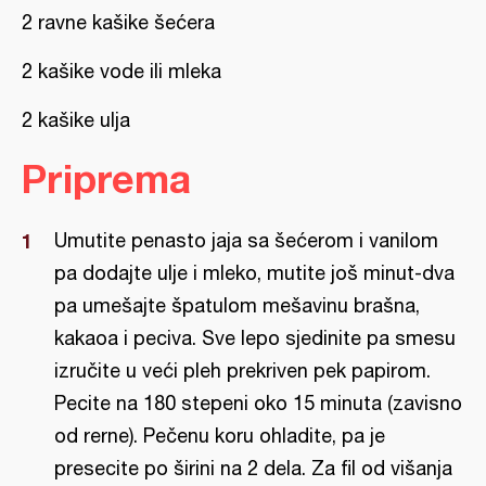
2 ravne kašike šećera
2 kašike vode ili mleka
2 kašike ulja
Priprema
Umutite penasto jaja sa šećerom i vanilom
pa dodajte ulje i mleko, mutite još minut-dva
pa umešajte špatulom mešavinu brašna,
kakaoa i peciva. Sve lepo sjedinite pa smesu
izručite u veći pleh prekriven pek papirom.
Pecite na 180 stepeni oko 15 minuta (zavisno
od rerne). Pečenu koru ohladite, pa je
presecite po širini na 2 dela. Za fil od višanja