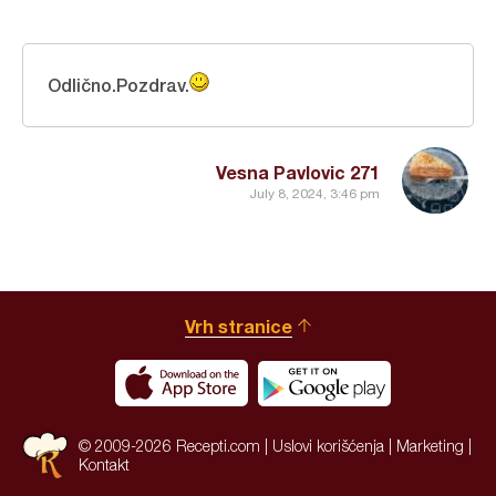
Odlično.Pozdrav.
Vesna Pavlovic 271
July 8, 2024, 3:46 pm
Vrh stranice
© 2009-2026 Recepti.com |
Uslovi korišćenja
|
Marketing
|
Kontakt