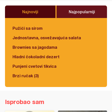
Najnoviji
Najpopularniji
Pužići sa sirom
Jednostavna, osvežavajuća salata
Brownies sa jagodama
Hladni čokoladni dezert
Punjeni cvetovi tikvica
Brzi ručak (3)
Isprobao sam