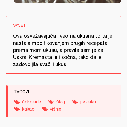
SAVET
Ova osvežavajuća i veoma ukusna torta je
nastala modifikovanjem drugih recepata
prema mom ukusu, a pravila sam je za
Uskrs. Kremasta je i sočna, tako da je
zadovoljila svačiji ukus...
TAGOVI
čokolada
šlag
pavlaka
kakao
višnje