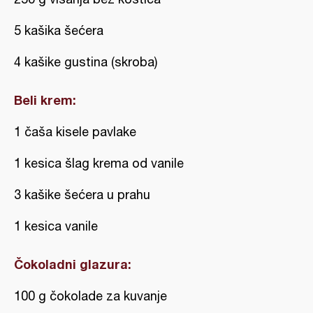
5 kašika šećera
4 kašike gustina (skroba)
Beli krem:
1 čaša kisele pavlake
1 kesica šlag krema od vanile
3 kašike šećera u prahu
1 kesica vanile
Čokoladni glazura:
100 g čokolade za kuvanje