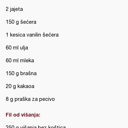
2 jajeta
150 g šećera
1 kesica vanilin šećera
60 ml ulja
60 ml mleka
150 g brašna
20 g kakaoa
8 g praška za pecivo
Fil od višanja:
250 g višanja bez koštica