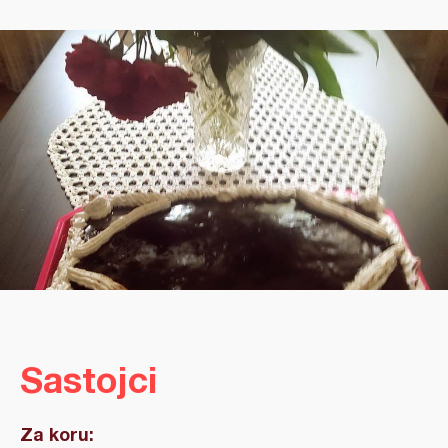
Sastojci
Za koru: