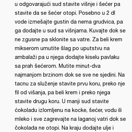
u odgovarajući sud stavite višnje i šećer pa
stavite da se šećer otopi. Posebno u 2 dl
vode izmešajte gustin da nema grudvica, pa
ga dodajte u sud sa višnjama. Kuvajte dok se
ne zgusne pa sklonite sa vatre. Za beli krem
mikserom umutite šlag po uputstvu na
ambalaži pa u njega dodajte kiselu pavlaku
sa prah šećerom. Mutite minut-dva
najmanjom brzinom dok se sve ne sjedini. Na
tacnu za služenje stavite prvu koru, preko nje
fil od višanja, pa beli krem i preko njega
stavite drugu koru. U manji sud stavite
ćokoladu izlomljenu na kocke, šećer, vodu ili
mleko i sve zagrevajte na laganoj vatri dok se
čokolada ne otopi. Na kraju dodajte ulje i