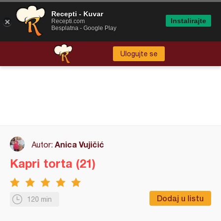
Recepti - Kuvar
Instalirajte
Recepti.com
Besplatna - Google Play
Ulogujte se
Anica Vujičić
Autor:
Kapri torta (21)
Dodaj u listu
120 min