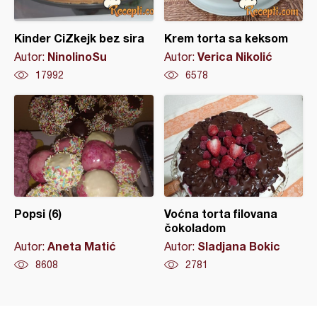
Kinder CiZkejk bez sira
Krem torta sa keksom
NinolinoSu
Verica Nikolić
Autor:
Autor:
17992
6578
Popsi (6)
Voćna torta filovana
čokoladom
Aneta Matić
Sladjana Bokic
Autor:
Autor:
8608
2781