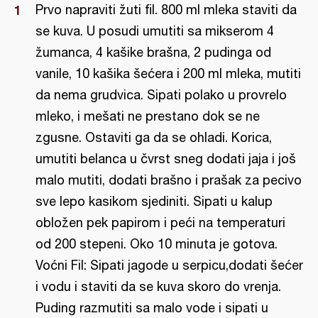
Prvo napraviti žuti fil. 800 ml mleka staviti da
se kuva. U posudi umutiti sa mikserom 4
žumanca, 4 kašike brašna, 2 pudinga od
vanile, 10 kašika šećera i 200 ml mleka, mutiti
da nema grudvica. Sipati polako u provrelo
mleko, i mešati ne prestano dok se ne
zgusne. Ostaviti ga da se ohladi. Korica,
umutiti belanca u čvrst sneg dodati jaja i još
malo mutiti, dodati brašno i prašak za pecivo
sve lepo kasikom sjediniti. Sipati u kalup
obložen pek papirom i peći na temperaturi
od 200 stepeni. Oko 10 minuta je gotova.
Voćni Fil: Sipati jagode u serpicu,dodati šećer
i vodu i staviti da se kuva skoro do vrenja.
Puding razmutiti sa malo vode i sipati u