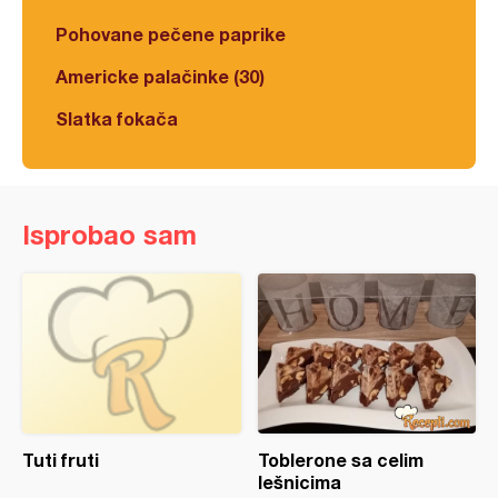
Pohovane pečene paprike
Americke palačinke (30)
Slatka fokača
Isprobao sam
Tuti fruti
Toblerone sa celim
lešnicima