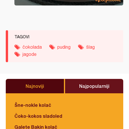
TAGOVI
čokolada
puding
šlag
jagode
Najnoviji
Najpopularniji
Šne-nokle kolač
Čoko-kokos sladoled
Galete Bakin kolač