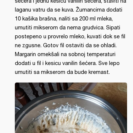
šećera i jednu kesicu vanilin šećera, staviti na
laganu vatru da se kuva. Žumancima dodati
10 kašika brašna, naliti sa 200 ml mleka,
umutiti mikserom da nema grudvica. Sipati
postepeno u provrelo mleko, kuvati dok se fil
ne zgusne. Gotov fil ostaviti da se ohladi.
Margarin omekšali na sobnoj temperaturi
dodati u fil i kesicu vanilin šećera. Sve lepo
umutiti sa mikserom da bude kremast.