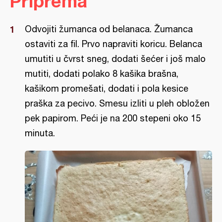
Priprema
Odvojiti žumanca od belanaca. Žumanca
ostaviti za fil. Prvo napraviti koricu. Belanca
umutiti u čvrst sneg, dodati šećer i još malo
mutiti, dodati polako 8 kašika brašna,
kašikom promešati, dodati i pola kesice
praška za pecivo. Smesu izliti u pleh obložen
pek papirom. Peći je na 200 stepeni oko 15
minuta.