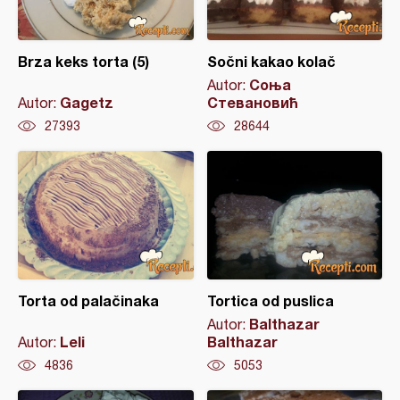
Brza keks torta (5)
Sočni kakao kolač
Соња
Autor:
Gagetz
Стевановић
Autor:
27393
28644
Torta od palačinaka
Tortica od puslica
Balthazar
Autor:
Leli
Balthazar
Autor:
4836
5053