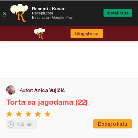
Recepti - Kuvar
Instalirajte
Recepti.com
Besplatna - Google Play
Ulogujte se
Anica Vujičić
Autor:
Torta sa jagodama (22)
Dodaj u listu
150 min