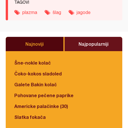
TAGOVI
plazma
šlag
jagode
Najnoviji
Najpopularniji
Šne-nokle kolač
Čoko-kokos sladoled
Galete Bakin kolač
Pohovane pečene paprike
Americke palačinke (30)
Slatka fokača