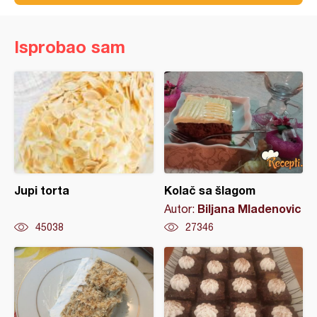
Isprobao sam
Jupi torta
Kolač sa šlagom
Biljana Mladenovic
Autor:
45038
27346