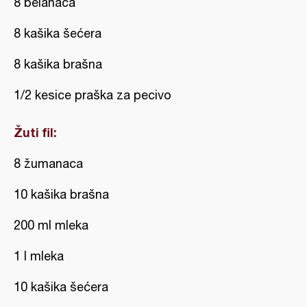
8 belanaca
8 kašika šećera
8 kašika brašna
1/2 kesice praška za pecivo
Žuti fil:
8 žumanaca
10 kašika brašna
200 ml mleka
1 l mleka
10 kašika šećera