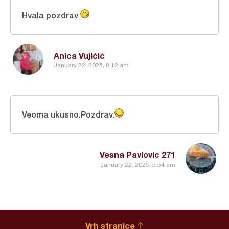
Hvala pozdrav
Anica Vujičić
January 22, 2025, 8:12 am
Veoma ukusno.Pozdrav.
Vesna Pavlovic 271
January 22, 2025, 5:54 am
Vrh stranice