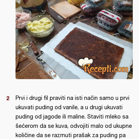
Prvi i drugi fil praviti na isti način samo u prvi
ukuvati puding od vanile, a u drugi ukuvati
puding od jagode ili maline. Staviti mleko sa
šećerom da se kuva, odvojiti malo od ukupne
količine da se razmuti prašak za puding pa