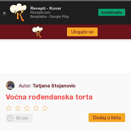
Recepti - Kuvar
Instalirajte
Recepti.com
Besplatna - Google Play
Ulogujte se
Tatjana Stojanovic
Autor:
Voćna rođendanska torta
Dodaj u listu
60 min