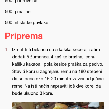
500 g borovnice
500 g maline
500 ml slatke pavlake
Priprema
Izmutiti 5 belanca sa 5 kašika šećera, zatim
dodati 5 žumanca, 4 kašike brašna, jednu
kašiku kakaoa i pola kesice praška za pecivo.
Staviti koru u zagrejanu rernu na 180 stepeni
da se peče oko 15-20 minuta-zavisi od jačine
rerne. Na isti način napraviti još dve kore, da
bude ukupno 3 kore.