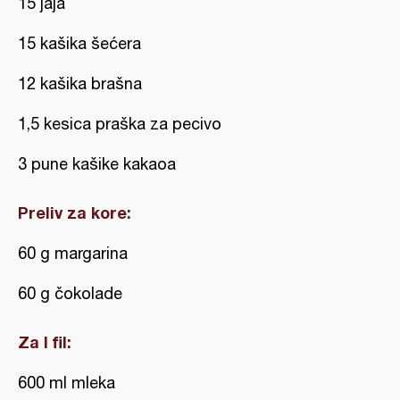
15 jaja
15 kašika šećera
12 kašika brašna
1,5 kesica praška za pecivo
3 pune kašike kakaoa
Preliv za kore:
60 g margarina
60 g čokolade
Za I fil:
600 ml mleka