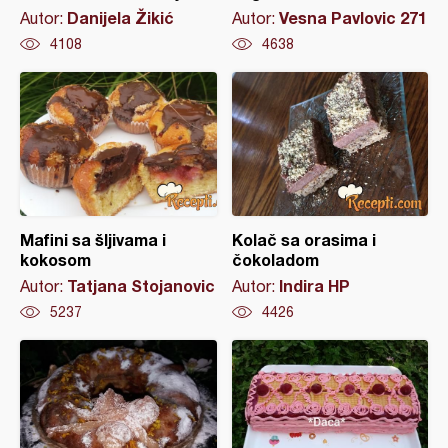
Danijela Žikić
Vesna Pavlovic 271
Autor:
Autor:
4108
4638
Mafini sa šljivama i
Kolač sa orasima i
kokosom
čokoladom
Tatjana Stojanovic
Indira HP
Autor:
Autor:
5237
4426