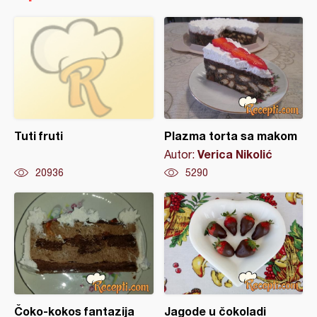
Tuti fruti
Plazma torta sa makom
Verica Nikolić
Autor:
20936
5290
Čoko-kokos fantazija
Jagode u čokoladi