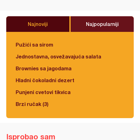
Najnoviji
Najpopularniji
Pužići sa sirom
Jednostavna, osvežavajuća salata
Brownies sa jagodama
Hladni čokoladni dezert
Punjeni cvetovi tikvica
Brzi ručak (3)
Isprobao sam