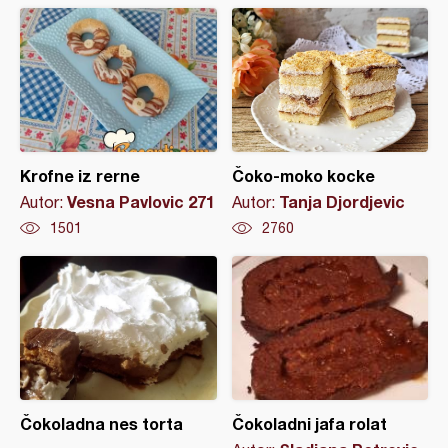
Krofne iz rerne
Čoko-moko kocke
Vesna Pavlovic 271
Tanja Djordjevic
Autor:
Autor:
1501
2760
Čokoladna nes torta
Čokoladni jafa rolat