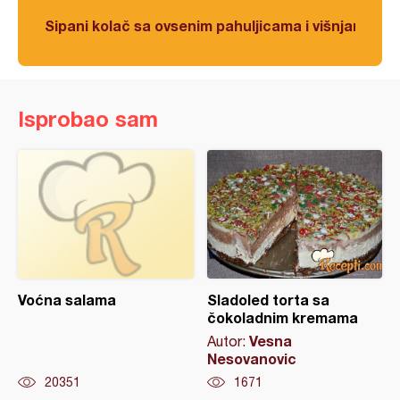
Sipani kolač sa ovsenim pahuljicama i višnjama
Isprobao sam
Voćna salama
Sladoled torta sa
čokoladnim kremama
Vesna
Autor:
Nesovanovic
20351
1671