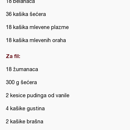
18 belanaca
36 kašika šećera
18 kašika mlevene plazme
18 kašika mlevenih oraha
Za fil:
18 žumanaca
300 g šećera
2 kesice pudinga od vanile
4 kašike gustina
2 kašike brašna