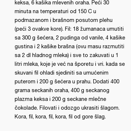
keksa, 6 kašika mlevenih oraha. Peći 30
minuta na temperaturi od 150 C u
podmazanom i brašnom posutom plehu
(peći 3 ovakve kore). Fil: 18 žumanaca umutiti
sa 300 g šećera, 2 pudinga od vanile, 4 kašike
gustina i 2 kašike brašna (ovu masu razmutiti
sa 2 dl hladnog mleka) i sve to zakuvati u 1
litri mleka, koje je već na šporetu i vri. kada se
skuvani fil ohladi sjediniti sa umućenim
puterom i 200 g šećera u prahu. Dodati 400
grama seckanih oraha, 400 g seckanog
plazma keksa i 200 g seckane mlečne
čokolade. Filovati i odozgo ukrasiti šlagom.
Kora, fil, kora, fil, kora, fil od gore šlag.