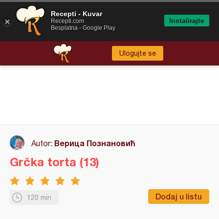
Recepti - Kuvar
Instalirajte
Recepti.com
Besplatna - Google Play
Ulogujte se
Верица Познановић
Autor:
Grčka torta (13)
Dodaj u listu
120 min