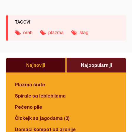
TAGOVI
orah
plazma
šlag
Najnoviji
Najpopularniji
Plazma šnite
Spirale sa leblebijama
Pečeno pile
Čizkejk sa jagodama (3)
Domaći kompot od aronije