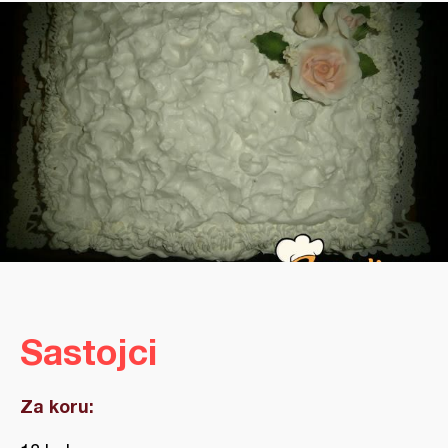
Sastojci
Za koru: