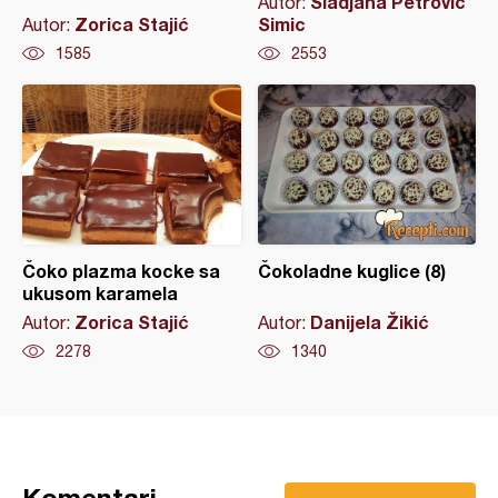
Sladjana Petrovic
Autor:
Zorica Stajić
Simic
Autor:
1585
2553
Čoko plazma kocke sa
Čokoladne kuglice (8)
ukusom karamela
Zorica Stajić
Danijela Žikić
Autor:
Autor:
2278
1340