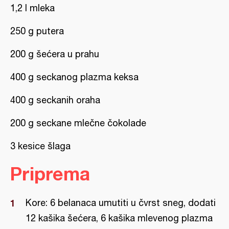
1,2 l mleka
250 g putera
200 g šećera u prahu
400 g seckanog plazma keksa
400 g seckanih oraha
200 g seckane mlečne čokolade
3 kesice šlaga
Priprema
Kore: 6 belanaca umutiti u čvrst sneg, dodati
12 kašika šećera, 6 kašika mlevenog plazma