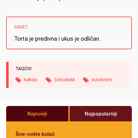
SAVET
Torta je predivna i ukus je odličan.
TAGOVI
kakao
čokolada
eurokrem
Najnoviji
Najpopularniji
Šne-nokle kolač