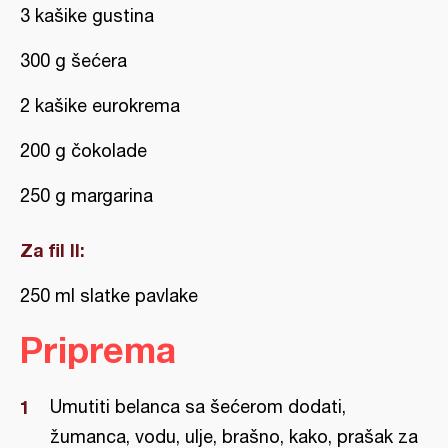
3 kašike gustina
300 g šećera
2 kašike eurokrema
200 g čokolade
250 g margarina
Za fil II:
250 ml slatke pavlake
Priprema
Umutiti belanca sa šećerom dodati,
žumanca, vodu, ulje, brašno, kako, prašak za