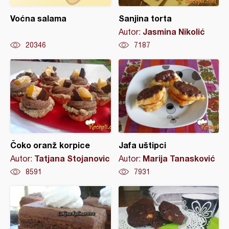
Voćna salama
Sanjina torta
Jasmina Nikolić
Autor:
20346
7187
Čoko oranž korpice
Jafa uštipci
Tatjana Stojanovic
Marija Tanasković
Autor:
Autor:
8591
7931