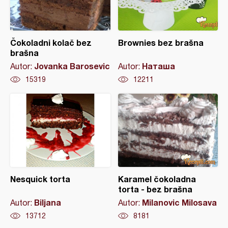
Čokoladni kolač bez
Brownies bez brašna
brašna
Jovanka Barosevic
Наташа
Autor:
Autor:
15319
12211
Nesquick torta
Karamel čokoladna
torta - bez brašna
Biljana
Milanovic Milosava
Autor:
Autor:
13712
8181