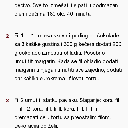
pecivo. Sve to izmešati i sipati u podmazan
pleh i peći na 180 oko 40 minuta
Fil 1. U 1 l mleka skuvati puding od čokolade
sa 3 kašike gustina i 300 g šećera dodati 200
g čokolade izmešati ohladiti. Posebno
umutitit margarin. Kada se fil ohladio dodati
margarin u njega i umutiti sve zajedno, dodati
par kašika eurokrema i filovati tortu.
Fil 2 umutiti slatku pavlaku. Slaganje: kora, fil
I, fil I, 2 kora, fil I, fil II, kora, fil I, fil II, i
premazati celu tortu sa preostalim filom.
Dekoracija po želji.