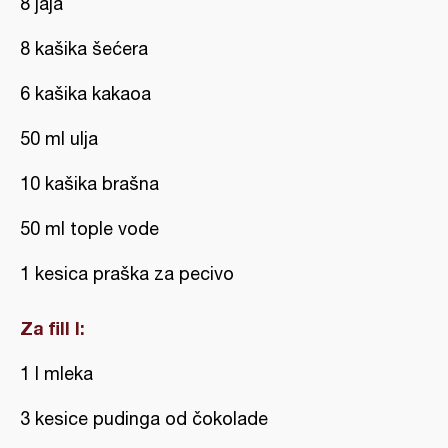
8 jaja
8 kašika šećera
6 kašika kakaoa
50 ml ulja
10 kašika brašna
50 ml tople vode
1 kesica praška za pecivo
Za fill I:
1 l mleka
3 kesice pudinga od čokolade