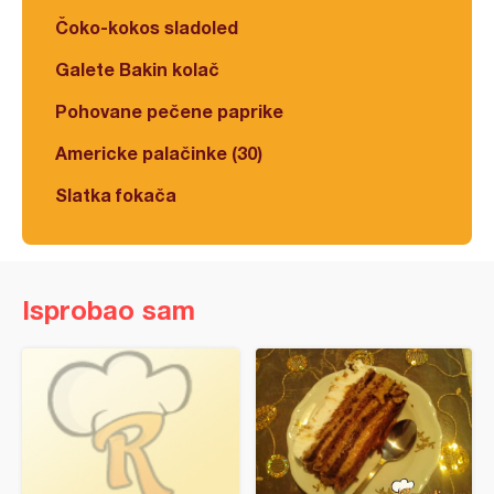
Čoko-kokos sladoled
Galete Bakin kolač
Pohovane pečene paprike
Americke palačinke (30)
Slatka fokača
Isprobao sam