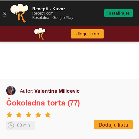
Recepti - Kuvar
Instalirajte
Recepti.com
Besplatna - Google Play
Ulogujte se
Valentina Milicevic
Autor:
Čokoladna torta (77)
Dodaj u listu
60 min