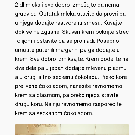
2 dl mleka i sve dobro izmešajte da nema
grudvica. Ostatak mleka stavite da provri pa
u njega dodajte rastvorenu smesu. Kuvajte
dok se ne zgusne. Skuvan krem pokrijte streč
folijom i ostavite da se prohladi. Posebno
umutite puter ili margarin, pa ga dodajte u
krem. Sve dobro izmiksajte. Krem podelite na
dva dela pa u jedan dodajte mlevenu plazmu,
a u drugi sitno seckanu čokoladu. Preko kore
prelivene čokoladom, nanesite ravnomerno
krem sa plazmom, pa preko njega stavite
drugu koru. Na nju ravnomerno rasporedite
krem sa seckanom čokoladom.