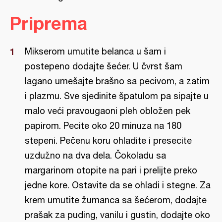
Priprema
Mikserom umutite belanca u šam i
postepeno dodajte šećer. U čvrst šam
lagano umešajte brašno sa pecivom, a zatim
i plazmu. Sve sjedinite špatulom pa sipajte u
malo veći pravougaoni pleh obložen pek
papirom. Pecite oko 20 minuza na 180
stepeni. Pečenu koru ohladite i presecite
uzdužno na dva dela. Čokoladu sa
margarinom otopite na pari i prelijte preko
jedne kore. Ostavite da se ohladi i stegne. Za
krem umutite žumanca sa šećerom, dodajte
prašak za puding, vanilu i gustin, dodajte oko