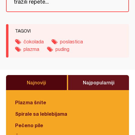
tražili repete...
TAGOVI
čokolada
poslastica
plazma
puding
Najnoviji
Najpopularniji
Plazma šnite
Spirale sa leblebijama
Pečeno pile