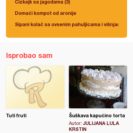
Čizkejk sa jagodama (3)
Domaći kompot od aronije
Sipani kolač sa ovsenim pahuljicama i višnjama
Isprobao sam
Tuti fruti
Šuškava kapućino torta
JULIJANA LULA
Autor:
KRSTIN