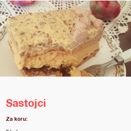
Sastojci
Za koru: