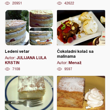
20951
42622
Ledeni vetar
Čokoladni kolač sa
malinama
JULIJANA LULA
Autor:
KRSTIN
Menaž
Autor:
7108
9597