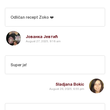
Odličan recept Zoko ❤️
Јованка Јевтић
August 27, 2025, 9:18 am
Super je!
Sladjana Bokic
August 26, 2025, 6:55 pm