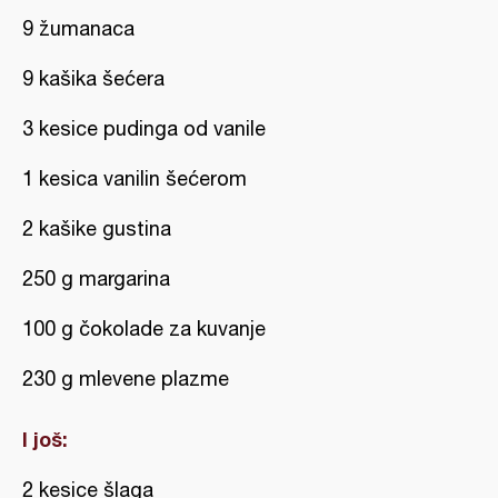
9 žumanaca
9 kašika šećera
3 kesice pudinga od vanile
1 kesica vanilin šećerom
2 kašike gustina
250 g margarina
100 g čokolade za kuvanje
230 g mlevene plazme
I još:
2 kesice šlaga