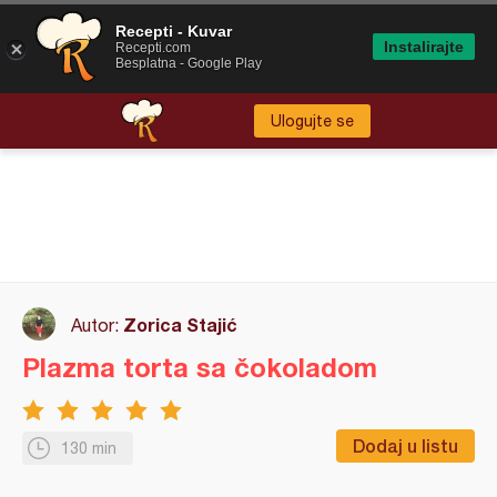
Recepti - Kuvar
Instalirajte
Recepti.com
Besplatna - Google Play
Ulogujte se
Zorica Stajić
Autor:
Plazma torta sa čokoladom
Dodaj u listu
130 min