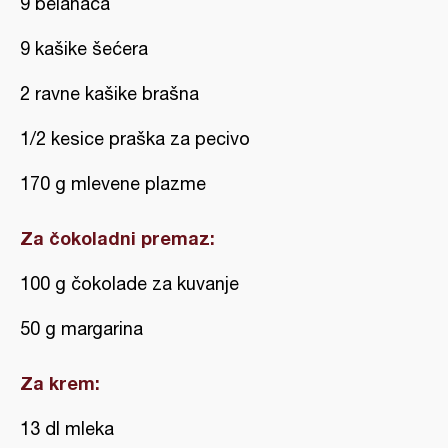
9 belanaca
9 kašike šećera
2 ravne kašike brašna
1/2 kesice praška za pecivo
170 g mlevene plazme
Za čokoladni premaz:
100 g čokolade za kuvanje
50 g margarina
Za krem:
13 dl mleka