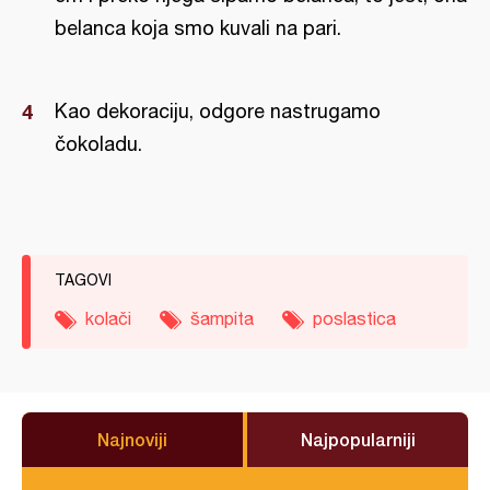
belanca koja smo kuvali na pari.
Kao dekoraciju, odgore nastrugamo
čokoladu.
TAGOVI
kolači
šampita
poslastica
Najnoviji
Najpopularniji