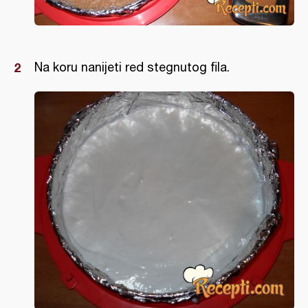
Na koru nanijeti red stegnutog fila.