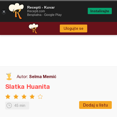
Recepti - Kuvar
Instalirajte
Recepti.com
Besplatna - Google Play
Ulogujte se
Selma Memić
Autor:
Slatka Huanita
Dodaj u listu
45 min