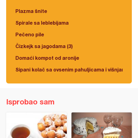
Plazma šnite
Spirale sa leblebijama
Pečeno pile
Čizkejk sa jagodama (3)
Domaći kompot od aronije
Sipani kolač sa ovsenim pahuljicama i višnjama
Isprobao sam