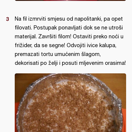
Na fil izmrviti smjesu od napolitanki, pa opet
filovati. Postupak ponavljati dok se ne utroši
materijal. Završiti filom! Ostaviti preko noći u
frižider, da se segne! Odvojiti ivice kalupa,
premazati tortu umućenim šlagom,
dekorisati po želji i posuti mljevenim orasima!