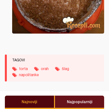
TAGOVI
torta
orah
šlag
napolitanke
Najnoviji
Najpopularniji