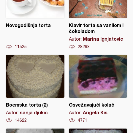
Novogodišnja torta
Klavir torta sa vanilom i
čokoladom
Marina Ignjatovic
Autor:
11525
28298
Boemska torta (2)
Osvežavajući kolač
sanja djukic
Angela Kis
Autor:
Autor:
14622
4771