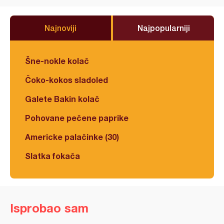
Najnoviji
Najpopularniji
Šne-nokle kolač
Čoko-kokos sladoled
Galete Bakin kolač
Pohovane pečene paprike
Americke palačinke (30)
Slatka fokača
Isprobao sam