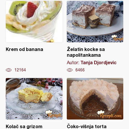
Krem od banana
Želatin kocke sa
napolitankama
Tanja Djordjevic
Autor:
12164
6466
Kolač sa grizom
Čoko-višnja torta