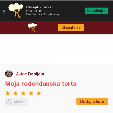
Recepti - Kuvar
Instalirajte
Recepti.com
Besplatna - Google Play
Ulogujte se
Danijela
Autor:
Moja rođendanska torta
Dodaj u listu
60 min