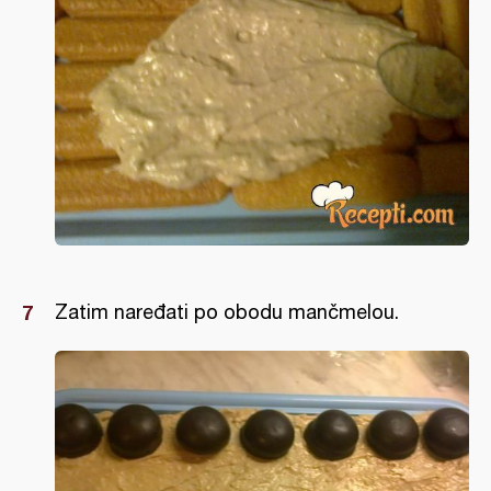
Zatim naređati po obodu mančmelou.