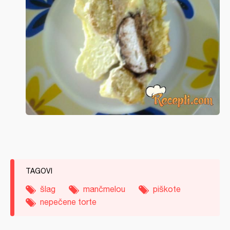
TAGOVI
šlag
mančmelou
piškote
nepečene torte