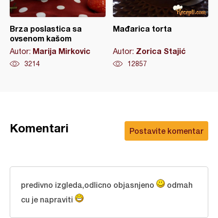
Brza poslastica sa
Mađarica torta
ovsenom kašom
Marija Mirkovic
Zorica Stajić
Autor:
Autor:
3214
12857
Komentari
Postavite komentar
predivno izgleda,odlicno objasnjeno
odmah
cu je napraviti