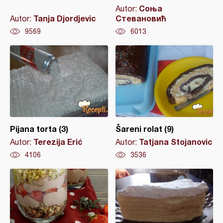
Соња
Autor:
Tanja Djordjevic
Стевановић
Autor:
9569
6013
Pijana torta (3)
Šareni rolat (9)
Terezija Erić
Tatjana Stojanovic
Autor:
Autor:
4106
3536