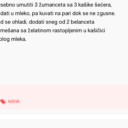
sebno umutiti 3 žumanceta sa 3 kašike šećera,
dati u mleko, pa kuvati na pari dok se ne zgusne.
d se ohladi, dodati sneg od 2 belanceta
mešana sa želatinom rastopljenim u kašičici
plog mleka.
lešnik