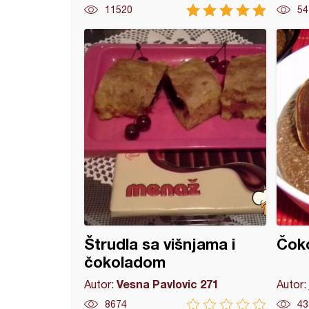
11520
54
 u belom (2)
Štrudla sa višnjama i
Čoko
čokoladom
Vesna Pavlovic 271
Autor:
Autor:
8674
43