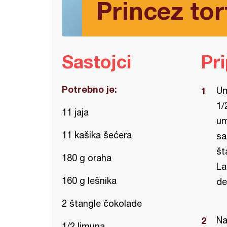
Princez tor
Sastojci
Pr
Potrebno je:
Um
1/
11 jaja
um
11 kašika šećera
sa
št
180 g oraha
La
160 g lešnika
de
2 štangle čokolade
Na
1/2 limuna