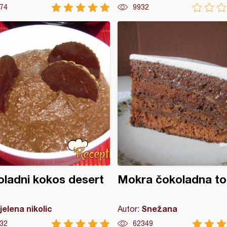
74
9932
ladni kokos desert
Mokra čokoladna to
jelena nikolic
Snežana
Autor:
32
62349