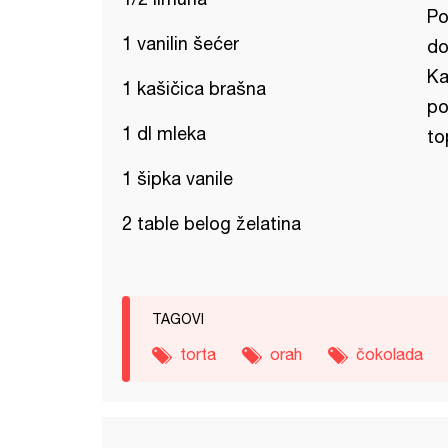
Po
1 vanilin šećer
do
Ka
1 kašičica brašna
po
1 dl mleka
to
1 šipka vanile
2 table belog želatina
TAGOVI
torta
orah
čokolada