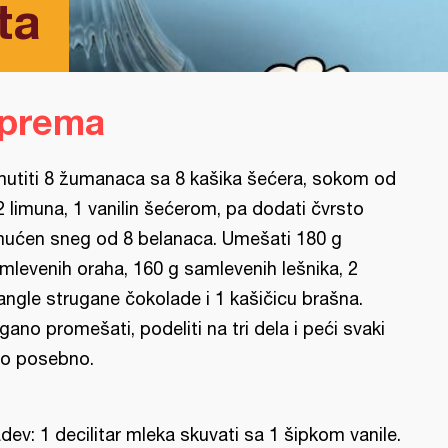
ta
iprema
utiti 8 žumanaca sa 8 kašika šećera, sokom od
2 limuna, 1 vanilin šećerom, pa dodati čvrsto
ućen sneg od 8 belanaca. Umešati 180 g
mlevenih oraha, 160 g samlevenih lešnika, 2
angle strugane čokolade i 1 kašičicu brašna.
gano promešati, podeliti na tri dela i peći svaki
o posebno.
dev: 1 decilitar mleka skuvati sa 1 šipkom vanile.