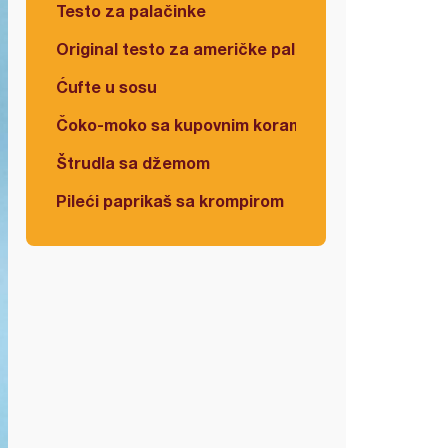
Testo za palačinke
Original testo za američke palačinke
Ćufte u sosu
Čoko-moko sa kupovnim korama
Štrudla sa džemom
Pileći paprikaš sa krompirom