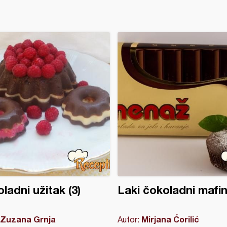
ladni užitak (3)
Laki čokoladni mafin
Zuzana Grnja
Mirjana Ćorilić
Autor: