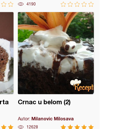
4190
rta
Crnac u belom (2)
Milanovic Milosava
Autor:
12628