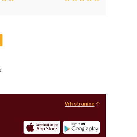
e!
Vrh stranice