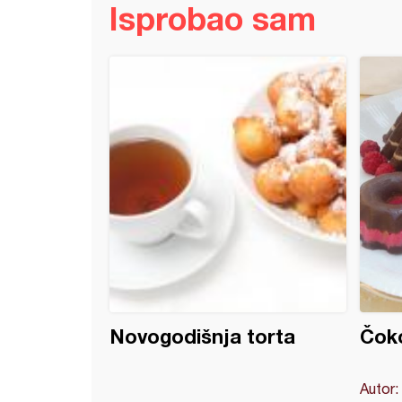
Isprobao sam
 sa ribizlama i Menaž čokoladom
Novogodišnja torta
Čoko
Autor: