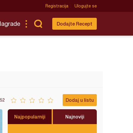
Registracija
Ulogujte se
Nagrade
Dodajte Recept
Dodaj u listu
52
Najpopularniji
Najnoviji