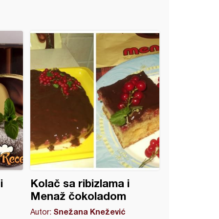
i
Kolač sa ribizlama i
Menaž čokoladom
Snežana Knežević
Autor: