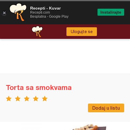
Recepti - Kuvar
Instalirajte
Recepti.com
Besplatna - Google Play
Ulogujte se
Torta sa smokvama
Dodaj u listu