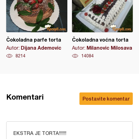
Čokoladna parfe torta
Čokoladna voćna torta
Dijana Ademovic
Milanovic Milosava
Autor:
Autor:
8214
14084
Komentari
Postavite komentar
EKSTRA JE TORTA!!!!!!