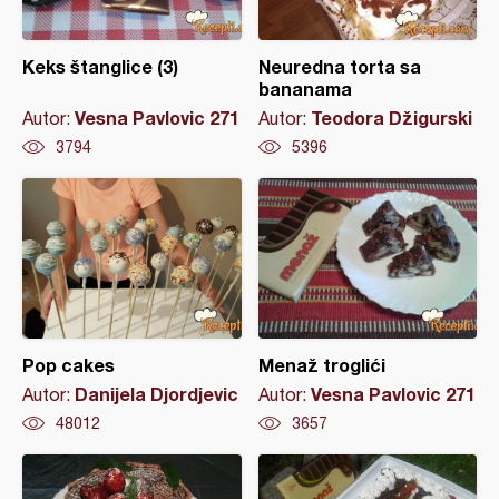
Keks štanglice (3)
Neuredna torta sa
bananama
Vesna Pavlovic 271
Teodora Džigurski
Autor:
Autor:
3794
5396
Pop cakes
Menaž troglići
Danijela Djordjevic
Vesna Pavlovic 271
Autor:
Autor:
48012
3657