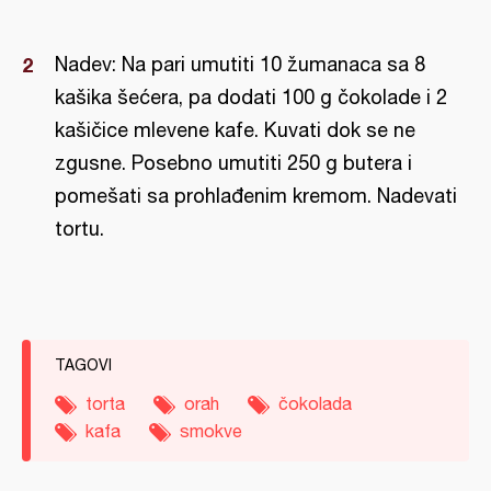
Nadev: Na pari umutiti 10 žumanaca sa 8
kašika šećera, pa dodati 100 g čokolade i 2
kašičice mlevene kafe. Kuvati dok se ne
zgusne. Posebno umutiti 250 g butera i
pomešati sa prohlađenim kremom. Nadevati
tortu.
TAGOVI
torta
orah
čokolada
kafa
smokve