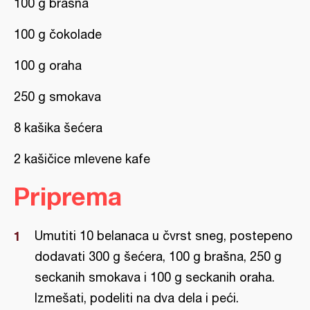
100 g brašna
100 g čokolade
100 g oraha
250 g smokava
8 kašika šećera
2 kašičice mlevene kafe
Priprema
Umutiti 10 belanaca u čvrst sneg, postepeno
dodavati 300 g šećera, 100 g brašna, 250 g
seckanih smokava i 100 g seckanih oraha.
Izmešati, podeliti na dva dela i peći.