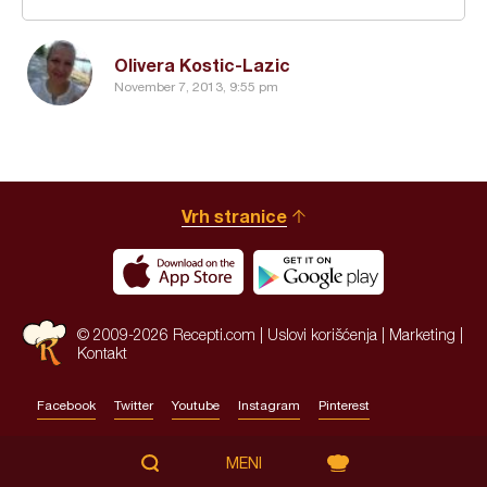
Olivera Kostic-Lazic
November 7, 2013, 9:55 pm
Vrh stranice
© 2009-2026 Recepti.com |
Uslovi korišćenja
|
Marketing
|
Kontakt
Facebook
Twitter
Youtube
Instagram
Pinterest
Site by:
HALO