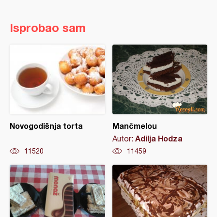
Isprobao sam
Novogodišnja torta
Mančmelou
Adilja Hodza
Autor:
11520
11459