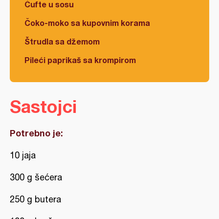
Ćufte u sosu
Čoko-moko sa kupovnim korama
Štrudla sa džemom
Pileći paprikaš sa krompirom
Sastojci
Potrebno je:
10 jaja
300 g šećera
250 g butera