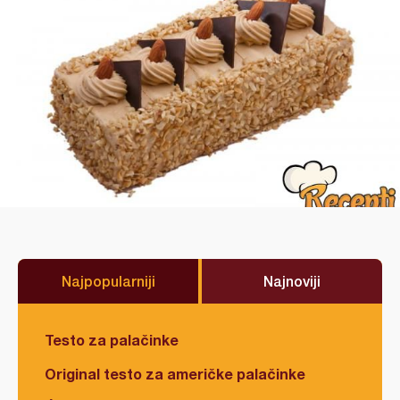
Najpopularniji
Najnoviji
Testo za palačinke
Original testo za američke palačinke