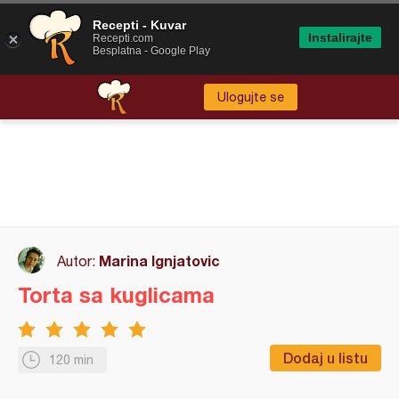
Recepti - Kuvar
Instalirajte
Recepti.com
Besplatna - Google Play
Ulogujte se
Marina Ignjatovic
Autor:
Torta sa kuglicama
Dodaj u listu
120 min