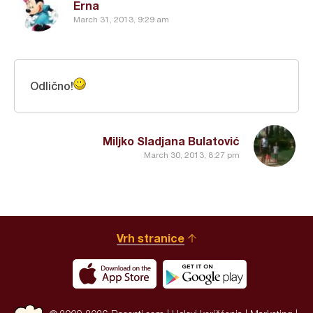
Erna
March 31, 2013, 9:29 am
Odlično!
Miljko Sladjana Bulatović
March 30, 2013, 8:27 pm
Vrh stranice